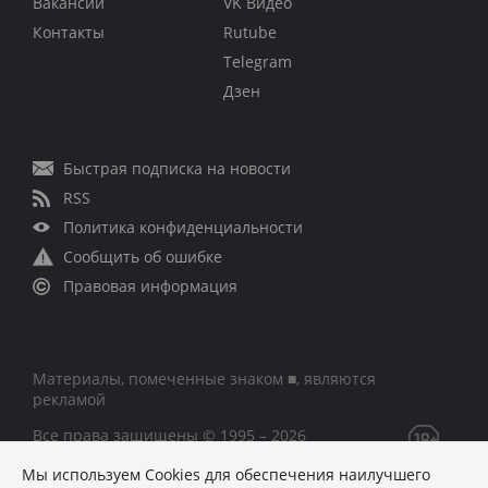
Вакансии
VK Видео
Контакты
Rutube
Telegram
Дзен
Быстрая подписка на новости
RSS
Политика конфиденциальности
Сообщить об ошибке
Правовая информация
Материалы, помеченные знаком ■, являются
рекламой
Все права защищены © 1995 – 2026
Мы используем Сookies для обеспечения наилучшего
Сетевое издание «CNews» («СиНьюс»)