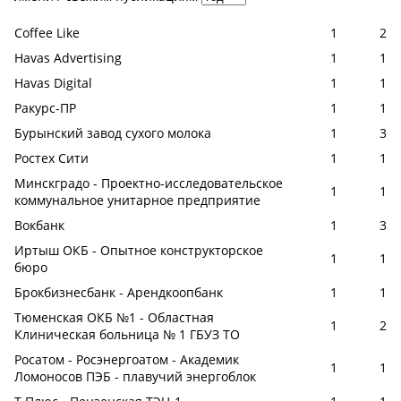
Coffee Like
1
2
Havas Advertising
1
1
Havas Digital
1
1
Ракурс-ПР
1
1
Бурынский завод сухого молока
1
3
Ростех Сити
1
1
Минскградо - Проектно-исследовательское
1
1
коммунальное унитарное предприятие
Вокбанк
1
3
Иртыш ОКБ - Опытное конструкторское
1
1
бюро
Брокбизнесбанк - Арендкоопбанк
1
1
Тюменская ОКБ №1 - Областная
1
2
Клиническая больница № 1 ГБУЗ ТО
Росатом - Росэнергоатом - Академик
1
1
Ломоносов ПЭБ - плавучий энергоблок