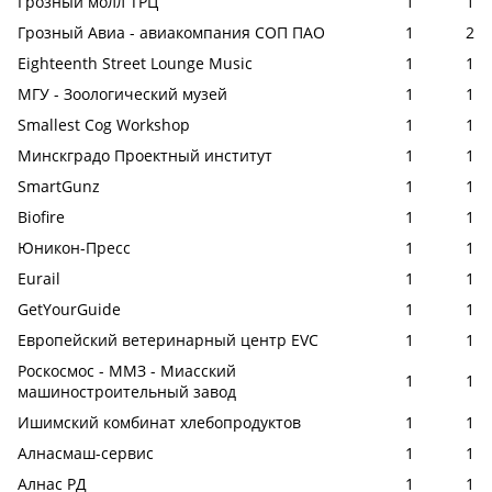
Грозный молл ТРЦ
1
1
Грозный Авиа - авиакомпания СОП ПАО
1
2
Eighteenth Street Lounge Music
1
1
МГУ - Зоологический музей
1
1
Smallest Cog Workshop
1
1
Минскградо Проектный институт
1
1
SmartGunz
1
1
Biofire
1
1
Юникон-Пресс
1
1
Eurail
1
1
GetYourGuide
1
1
Европейский ветеринарный центр EVC
1
1
Роскосмос - ММЗ - Миасский
1
1
машиностроительный завод
Ишимский комбинат хлебопродуктов
1
1
Алнасмаш-сервис
1
1
Алнас РД
1
1