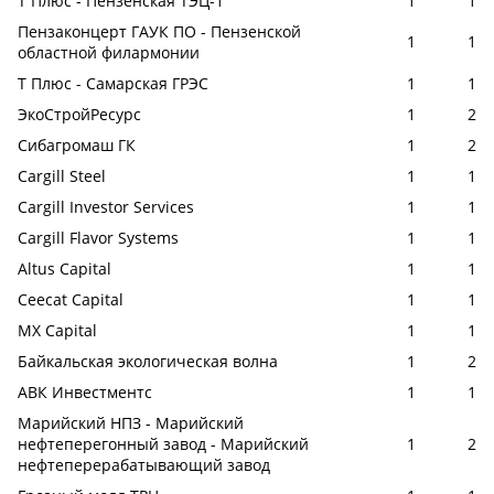
Т Плюс - Пензенская ТЭЦ-1
1
1
Пензаконцерт ГАУК ПО - Пензенской
1
1
областной филармонии
Т Плюс - Самарская ГРЭС
1
1
ЭкоСтройРесурс
1
2
Сибагромаш ГК
1
2
Cargill Steel
1
1
Cargill Investor Services
1
1
Cargill Flavor Systems
1
1
Altus Capital
1
1
Ceecat Capital
1
1
MX Capital
1
1
Байкальская экологическая волна
1
2
AВК Инвестментс
1
1
Марийский НПЗ - Марийский
нефтеперегонный завод - Марийский
1
2
нефтеперерабатывающий завод