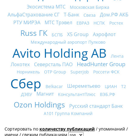
Экосистема МТС
Московская Биржа
АльфаСтрахование СГ
Т-Банк
Дом.РФ АКБ
Свеза
РТУ МИРЭА
МТС Трэвел
ЕВРАЗ
НСПК
Ростех
Russ ГК
X5 Group
Аэрофлот
БСПБ
Международный аэропорт Пулково
Avito Holding AB
Лента
HeadHunter Group
Локотех
Северсталь ПАО
Норникель
OTP Group
Superjob
Россети ФСК
Сбер
Шереметьево
Belkacar
ЦИАН
Т2
Магнит
ДЭВУ
КонсультантПлюс
ВЭБ.РФ
Ozon Holdings
Русский стандарт Банк
А101 Группа Компаний
Сортировать по
количеству публикаций
/
упоминаний
/
имени
/
свежим публикациям