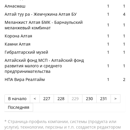
Алнасмаш
1
1
Алтай туу ра - Жемчужина Алтая БУ
1
4
Меланжист Алтая БМК - Барнаульский
1
1
меланжевый комбинат
Корона Алтая
1
1
Камни Алтая
1
1
Гибралтарский музей
1
1
Алтайский фонд МСП - Алтайский фонд
развития малого и среднего
1
1
предпринимательства
НПА Вира Реалтайм
1
2
В начало
<
227
228
229
230
231
>
Последняя
* Страница-профиль компании, системы (продукта или
услуги), технологии, персоны и т.п. создается редактором