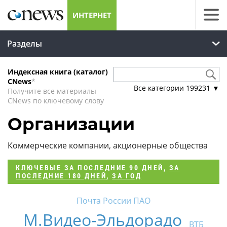
ИНТЕРНЕТ
Разделы
Индексная книга (каталог)
CNews
*
Все категории
199231
▼
Получите все материалы
CNews по ключевому слову
Организации
Коммерческие компании, акционерные общества
КЛЮЧЕВЫЕ
ЗА ПОСЛЕДНИЕ 90 ДНЕЙ
,
ЗА
ПОСЛЕДНИЕ 180 ДНЕЙ
,
ЗА ГОД
Почта России ПАО
М.Видео-Эльдорадо
ВТБ