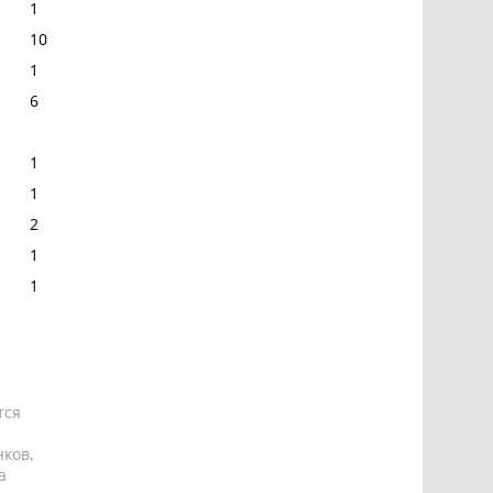
1
10
1
6
1
1
2
1
1
тся
ков,
а