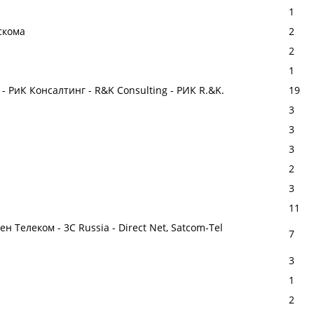
1
скома
2
2
1
 РиК Консалтинг - R&K Consulting - РИК R.&K.
19
3
3
3
2
3
11
 Телеком - 3C Russia - Direct Net, Satcom-Tel
7
3
1
2