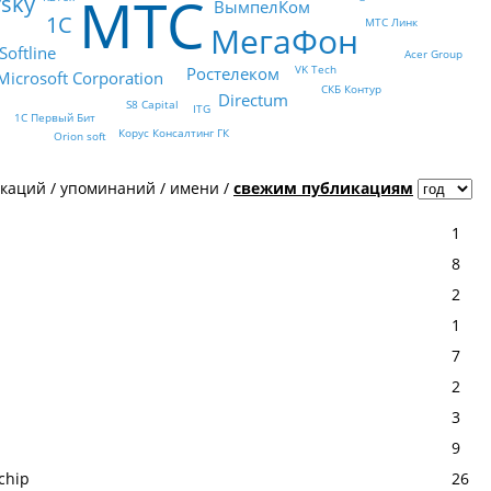
МТС
rsky
ВымпелКом
1С
МТС Линк
МегаФон
Softline
Acer Group
VK Tech
Ростелеком
Microsoft Corporation
СКБ Контур
Directum
S8 Capital
ITG
1С Первый Бит
Корус Консалтинг ГК
Orion soft
икаций
/
упоминаний
/
имени
/
свежим публикациям
1
8
2
1
7
2
3
9
chip
26