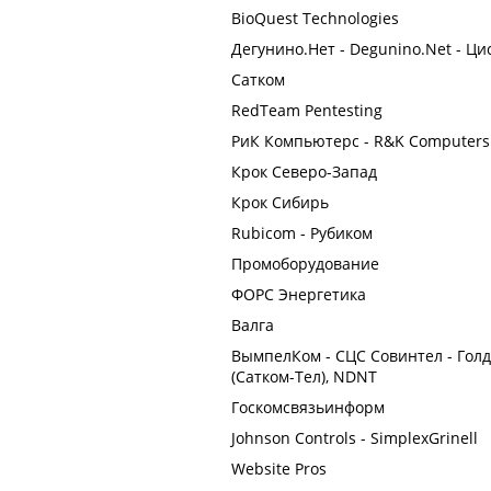
BioQuest Technologies
Дегунино.Нет - Degunino.Net - Ци
Сатком
RedTeam Pentesting
РиК Компьютерс - R&K Computers -
Крок Северо-Запад
Крок Сибирь
Rubicom - Рубиком
Промоборудование
ФОРС Энергетика
Валга
ВымпелКом - СЦС Совинтел - Голден
(Сатком-Тел), NDNT
Госкомсвязьинформ
Johnson Controls - SimplexGrinell
Website Pros