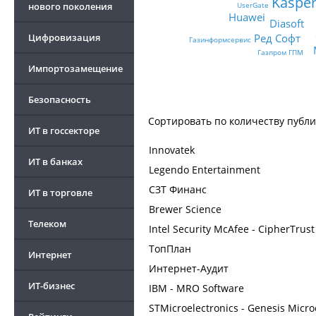
Kaspe
нового поколения
UserGate
Huawei
Diasoft
Цифровизация
Ред Софт
Газинформсервис
Газпром ГПМ
Импортозамещение
Безопасность
Сортировать по
количеству публ
ИТ в госсекторе
Innovatek
ИТ в банках
Legendo Entertainment
СЗТ Финанс
ИТ в торговле
Brewer Science
Телеком
Intel Security McAfee - CipherTrust
ТопПлан
Интернет
Интернет-Аудит
ИТ-бизнес
IBM - MRO Software
STMicroelectronics - Genesis Micro