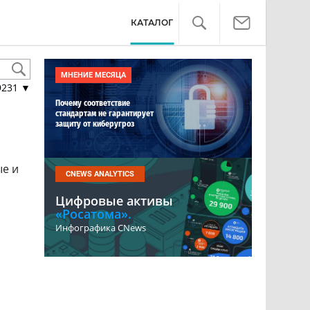
КАТАЛОГ
МНЕНИЕ МЕСЯЦА
9231
▼
Почему соответствие
стандартам не гарантирует
защиту от киберугроз
ые и
CNEWS ANALYTICS
Цифровые активы
«Росатома».
Инфографика CNews