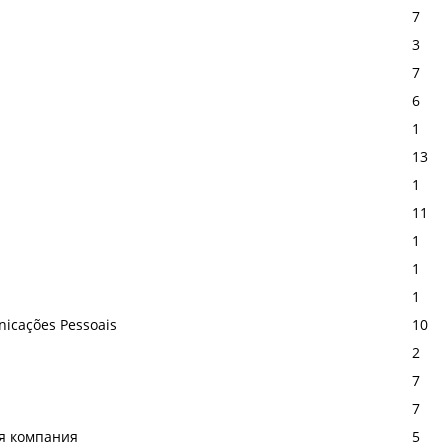
7
3
7
6
1
13
1
11
1
1
1
nicações Pessoais
10
2
7
7
ая компания
5