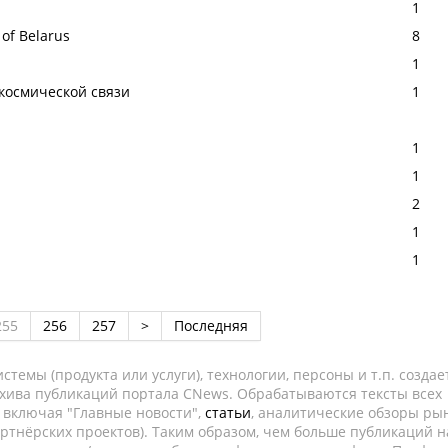
1
 of Belarus
8
1
космической связи
1
1
1
2
1
1
255
256
257
>
Последняя
темы (продукта или услуги), технологии, персоны и т.п. создае
рхива публикаций портала CNews. Обрабатываются тексты всех
, включая "Главные новости",
статьи
, аналитические обзоры рын
ртнёрских проектов). Таким образом, чем больше публикаций н