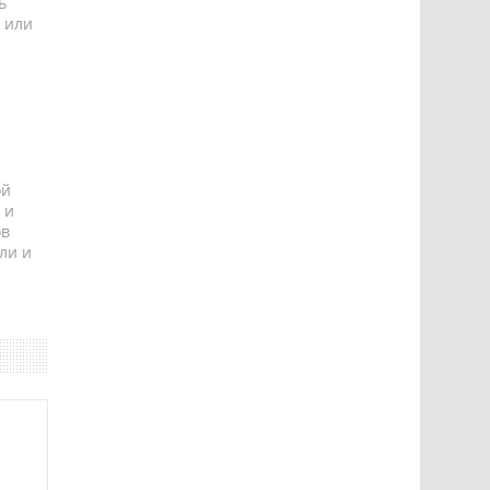
ь
 или
ой
 и
ов
ли и