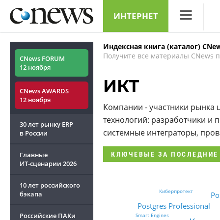
ИНТЕРНЕТ
CNews
Индексная книга (каталог) CNe
Аналитика
Получите все материалы CNews п
CNews FORUM
12 ноября
Конференци
ИКТ
CNews AWARDS
Маркет
12 ноября
Компании - участники рынк
Техника
технологий: разработчики и 
30 лет рынку ERP
системные интеграторы, пров
ТВ
в России
Главные
КЛЮЧЕВЫЕ
ЗА ПОСЛЕДНИЕ
ИТ-сценарии
2026
10 лет российского
Киберпротект
бэкапа
Po
Postgres Professional
Российские ПАКи
Smart Engines