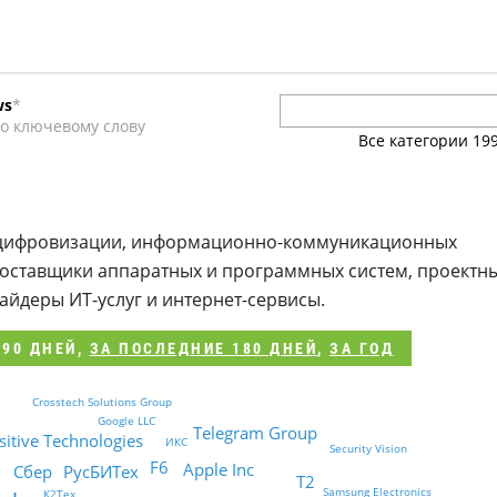
ws
*
о ключевому слову
Все категории
19
и
а цифровизации, информационно-коммуникационных
поставщики аппаратных и программных систем, проектн
айдеры ИТ-услуг и интернет-сервисы.
 90 ДНЕЙ
,
ЗА ПОСЛЕДНИЕ 180 ДНЕЙ
,
ЗА ГОД
Crosstech Solutions Group
Google LLC
Telegram Group
sitive Technologies
ИКС
Security Vision
F6
Apple Inc
РусБИТех
Сбер
Т2
Samsung Electronics
К2Тех