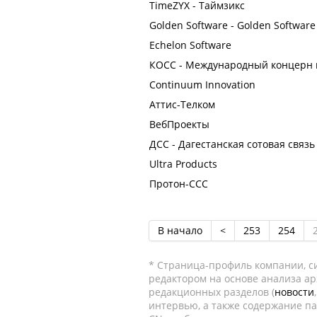
TimeZYX - Таймзикс
Golden Software - Golden Software
Echelon Software
КОСС - Международный концерн 
Continuum Innovation
Аттис-Телком
ВебПроекты
ДСС - Дагестанская сотовая связь
Ultra Products
Протон-ССС
В начало
<
253
254
* Страница-профиль компании, сис
редактором на основе анализа а
редакционных разделов (
новости
интервью, а также содержание па