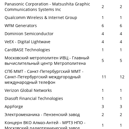
Panasonic Corporation - Matsushita Graphic
2
2
Communications Systems Inc
Qualcomm Wireless & Internet Group
1
1
WFM Generators
6
6
Dominion Semiconductor
4
4
VeEX - Digital Lightwave
4
4
CardBASE Technologies
1
1
Московский метрополитен ИВЦ - Главный
5
5
вычислительный центр Метрополитена
СПб ММТ - Санкт-Петербургский ММТ -
Санкт-Петербургский междугородный
11
12
международный телефон
Verizon Global Networks
1
1
Diasoft Financial Technologies
1
1
AppForge
3
3
Электромеханика - Пензенский завод
2
2
Концерн ВКО Алмаз-Антей - МРТЗ НПО -
1
1
Московский радиотехнический завод