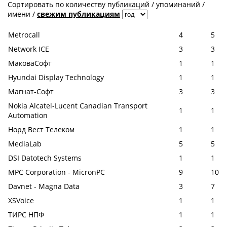
Сортировать по
количеству публикаций
/
упоминаний
/
имени
/
свежим публикациям
Metrocall
4
5
Network ICE
3
3
МаковаСофт
1
1
Hyundai Display Technology
1
1
Магнат-Софт
3
3
Nokia Alcatel-Lucent Canadian Transport
1
1
Automation
Норд Вест Телеком
1
1
MediaLab
5
5
DSI Datotech Systems
1
1
MPC Corporation - MicronPC
9
10
Davnet - Magna Data
3
7
XSVoice
1
1
ТИРС НПФ
1
1