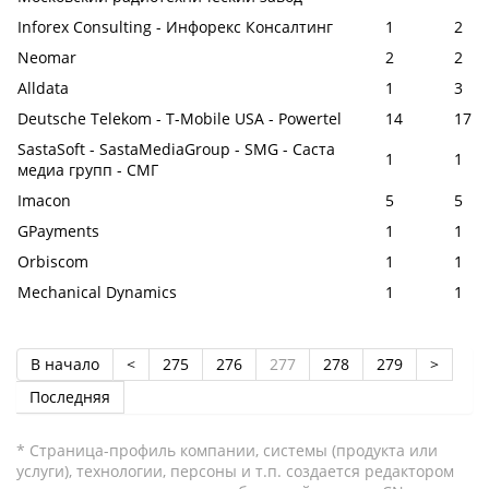
Inforex Consulting - Инфорекс Консалтинг
1
2
Neomar
2
2
Alldata
1
3
Deutsche Telekom - T-Mobile USA - Powertel
14
17
SastaSoft - SastaMediaGroup - SMG - Саста
1
1
медиа групп - СМГ
Imacon
5
5
GPayments
1
1
Orbiscom
1
1
Mechanical Dynamics
1
1
В начало
<
275
276
277
278
279
>
Последняя
* Страница-профиль компании, системы (продукта или
услуги), технологии, персоны и т.п. создается редактором