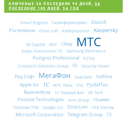
КЛЮЧЕВЫЕ
ЗА ПОСЛЕДНИЕ 90 ДНЕЙ
,
ЗА
ПОСЛЕДНИЕ 180 ДНЕЙ
,
ЗА ГОД
Diasoft
Smart Engines
Газинформсервис
Kaspersky
Ростелеком
Orion soft
Киберпротект
МТС
Сбер
S8 Capital
ИКС
Корус Консалтинг ГК
Samsung Electronics
Postgres Professional
К2Тех
F6
Crosstech Solutions Group
Security Vision
МегаФон
Ред Софт
Softline
UserGate
1С
Apple Inc
РусБИТех
МТС Линк
ITG
ВымпелКом
1С Первый Бит
VK Tech
Positive Technologies
Huawei
Acer Group
Directum
Газпром ГПМ
Google LLC
СКБ Контур
Microsoft Corporation
Telegram Group
Т2