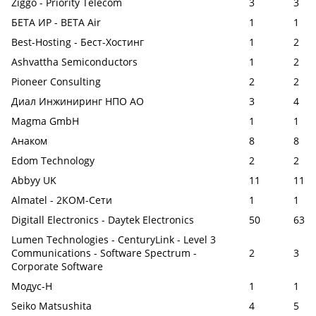
Ziggo - Priority Telecom
3
3
БЕТА ИР - BETA Air
1
1
Best-Hosting - Бест-Хостинг
1
2
Ashvattha Semiconductors
1
2
Pioneer Consulting
2
2
Диал Инжиниринг НПО АО
3
4
Magma GmbH
1
1
Анаком
8
8
Edom Technology
2
2
Abbyy UK
11
11
Almatel - 2КОМ-Сети
1
1
Digitall Electronics - Daytek Electronics
50
63
Lumen Technologies - CenturyLink - Level 3
Communications - Software Spectrum -
2
3
Corporate Software
Модус-Н
1
1
Seiko Matsushita
4
5