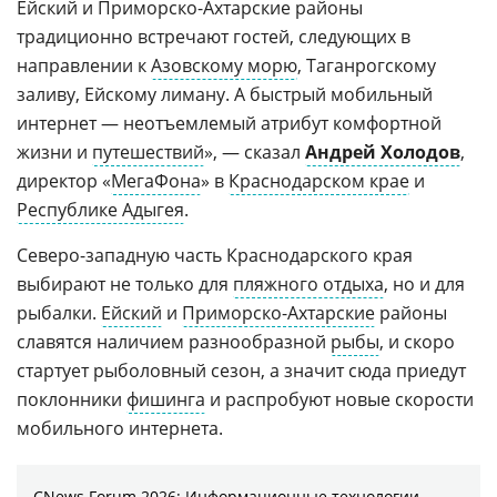
Ейский и Приморско-Ахтарские районы
традиционно встречают гостей, следующих в
направлении к
Азовскому морю
, Таганрогскому
заливу, Ейскому лиману. А быстрый мобильный
интернет — неотъемлемый атрибут комфортной
жизни и
путешествий
», — сказал
Андрей Холодов
,
директор «
МегаФона
» в
Краснодарском крае
и
Республике Адыгея
.
Северо-западную часть Краснодарского края
выбирают не только для
пляжного отдыха
, но и для
рыбалки.
Ейский
и
Приморско-Ахтарские
районы
славятся наличием разнообразной
рыбы
, и скоро
стартует рыболовный сезон, а значит сюда приедут
поклонники
фишинга
и распробуют новые скорости
мобильного интернета.
CNews Forum 2026: Информационные технологии