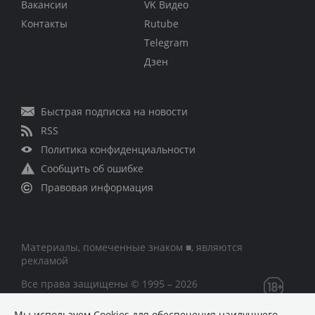
Вакансии
VK Видео
Контакты
Rutube
Telegram
Дзен
Быстрая подписка на новости
RSS
Политика конфиденциальности
Сообщить об ошибке
Правовая информация
Материалы, помеченные знаком ■, являются
рекламой
Все права защищены © 1995 – 2026
Мы используем Сookies для обеспечения наилучшего