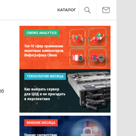
КАТАЛОГ
CNEWS ANALYTICS
Топ-10 сфер применения
квантовых компьютеров.
Инфографика CNews
ТЕХНОЛОГИЯ МЕСЯЦА
Как выбрать сервер
Об
для ЦОД и не прогадать
в перспективе
МНЕНИЕ МЕСЯЦА
Почему соответствие