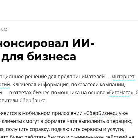
ТЬСЯ
нонсировал ИИ-
и
для бизнеса
вационное решение для предпринимателей —
интернет-
огий
. Ключевая информация, показатели компании,
 — в ответах бизнес-помощника на основе «
ГигаЧата
». 
авители Сбербанка.
явится в мобильном приложении «
СберБизнес
» уже
ю клиенты смогут в формате
чата
выполнить операцию,
з, получить справку, подключить сервисы и услуги,
 это будет работать быстро и с минимумом действий на