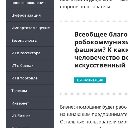
нового поколения
стороне пользователя.
Цифровизация
Импортозамещение
Всеобщее благо
робокоммунизм
Безопасность
фашизм? К как
ИТ в госсекторе
человечество в
искусственный
ИТ в банках
ИТ в торговле
ЦИФРОВИЗАЦИЯ
Телеком
Интернет
Бизнес-помощник будет работ
начинающим предпринимате
ИТ-бизнес
Остальные пользователи смог