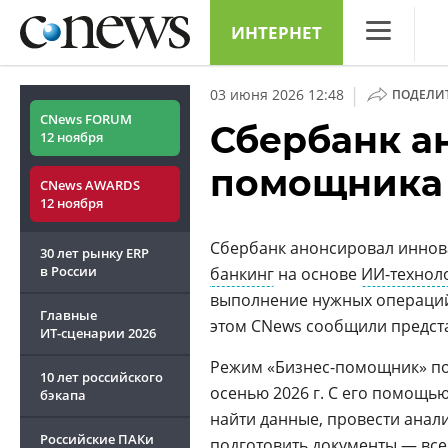
ИНТЕРНЕТ
CNews
|
03 июня 2026 12:48
ПОДЕЛИ
Аналитика
CNews FORUM
Сбербанк а
12 ноября
Конференци
помощника 
CNews AWARDS
Маркет
12 ноября
Техника
Сбербанк анонсировал инно
30 лет рынку ERP
ТВ
в России
банкинг
на основе
ИИ-технол
выполнение нужных операций
Главные
этом CNews сообщили предст
ИТ-сценарии
2026
Режим «Бизнес-помощник» по
10 лет российского
осенью 2026 г. С его помощь
бэкапа
найти данные, провести анали
Российские ПАКи
подготовить документы — все