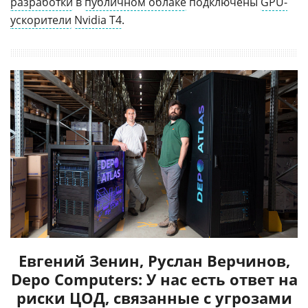
разработки
в
публичном облаке
подключены
GPU-
ускорители
Nvidia T4
.
Евгений Зенин, Руслан Верчинов,
Depo Computers: У нас есть ответ на
риски ЦОД, связанные с угрозами