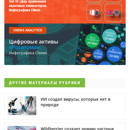
Топ-10 сфер применения
квантовых компьютеров.
Инфографика CNews
CNEWS ANALYTICS
Цифровые активы
«Росатома».
Инфографика CNews
ДРУГИЕ МАТЕРИАЛЫ РУБРИКИ
ИИ создал вирусы, которых нет в
природе
Wildberries создает армию частных