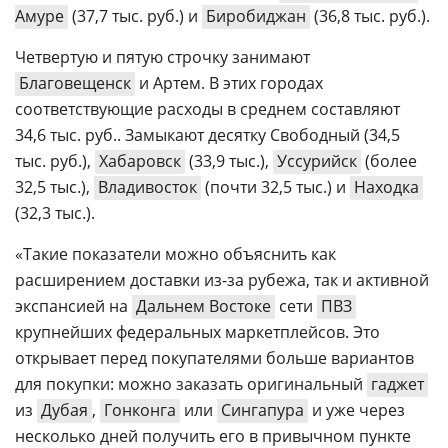
Амуре
(37,7 тыс. руб.) и
Биробиджан
(36,8 тыс. руб.).
Четвертую и пятую строчку занимают
Благовещенск
и Артем. В этих городах
соответствующие расходы в среднем составляют
34,6 тыс. руб.. Замыкают десятку Свободный (34,5
тыс. руб.),
Хабаровск
(33,9 тыс.),
Уссурийск
(более
32,5 тыс.),
Владивосток
(почти 32,5 тыс.) и
Находка
(32,3 тыс.).
«Такие показатели можно объяснить как
расширением доставки из-за рубежа, так и активной
экспансией на
Дальнем Востоке
сети
ПВЗ
крупнейших федеральных маркетплейсов. Это
открывает перед покупателями больше вариантов
для покупки: можно заказать оригинальный
гаджет
из
Дубая
,
Гонконга
или
Сингапура
и уже через
несколько дней получить его в привычном пункте