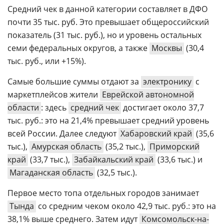
Средний чек в данной категории составляет в ДФО
почти 35 тыс. руб. Это превышает общероссийский
показатель (31 тыс. руб.), но и уровень остальных
семи федеральных округов, а также
Москвы
(30,4
тыс. руб., или +15%).
Самые большие суммы отдают за
электронику
с
маркетплейсов жители
Еврейской автономной
области
: здесь
средний чек
достигает около 37,7
тыс. руб.: это на 21,4% превышает средний уровень
всей России. Далее следуют
Хабаровский край
(35,6
тыс.),
Амурская область
(35,2 тыс.),
Приморский
край
(33,7 тыс.),
Забайкальский край
(33,6 тыс.) и
Магаданская область
(32,5 тыс.).
Первое место топа отдельных городов занимает
Тында
со средним чеком около 42,9 тыс. руб.: это на
38,1% выше среднего. Затем идут
Комсомольск-на-