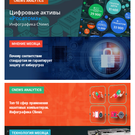
CNEWS ANALYTICS
Цифровые активы
«Росатома».
Инфографика CNews
МНЕНИЕ МЕСЯЦА
Почему соответствие
стандартам не гарантирует
защиту от киберугроз
CNEWS ANALYTICS
Топ-10 сфер применения
квантовых компьютеров.
Инфографика CNews
ТЕХНОЛОГИЯ МЕСЯЦА