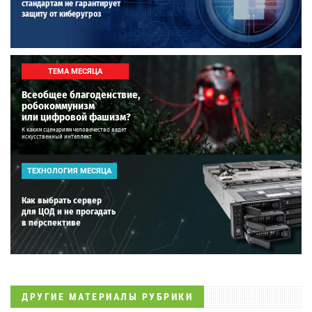
стандартам не гарантирует
защиту от киберугроз
ТЕМА МЕСЯЦА
Всеобщее благоденствие,
робокоммунизм
или цифровой фашизм?
К каким сценариям человечество ведет
искусственный интеллект
ТЕХНОЛОГИЯ МЕСЯЦА
Как выбрать сервер
для ЦОД и не прогадать
в перспективе
ДРУГИЕ МАТЕРИАЛЫ РУБРИКИ