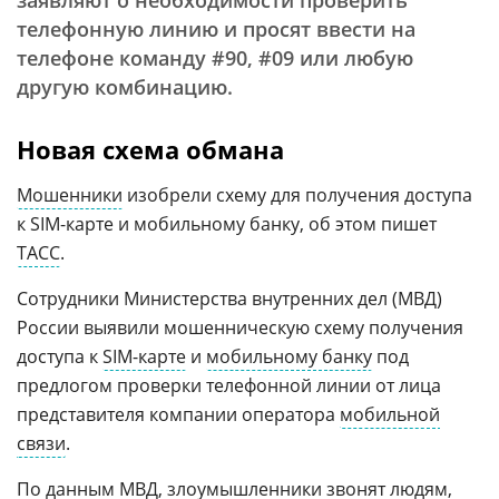
заявляют о необходимости проверить
телефонную линию и просят ввести на
телефоне команду #90, #09 или любую
другую комбинацию.
Новая схема обмана
Мошенники
изобрели схему для получения доступа
к SIM-карте и мобильному банку, об этом пишет
ТАСС
.
Сотрудники Министерства внутренних дел (МВД)
России выявили мошенническую схему получения
доступа к
SIM-карте
и
мобильному банку
под
предлогом проверки телефонной линии от лица
представителя компании оператора
мобильной
связи
.
По данным
МВД
, злоумышленники звонят людям,