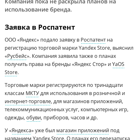
Компания пока не раскрыла планов на
использование бренда.
Заявка в Роспатент
ООО «Яндекс» подало заявку в
Роспатент
на
регистрацию торговой марки Yandex Store, выяснил
«
Русбейс
». Компания заявила также о планах
получить права на бренды «Яндекс Стор» и
YaOS
Store
.
Торговые марки регистрируются по тринадцати
классам
МКТУ
для использования в розничной и
интернет-торговле
, для магазинов приложений,
телекоммуникационных услуг, компьютерных игр,
одежды,
обуви
, приборов, часов и др.
У «
Яндекса
» уже был
магазин приложений
под
названием
Yandex.Store
. О планах его перезапуска