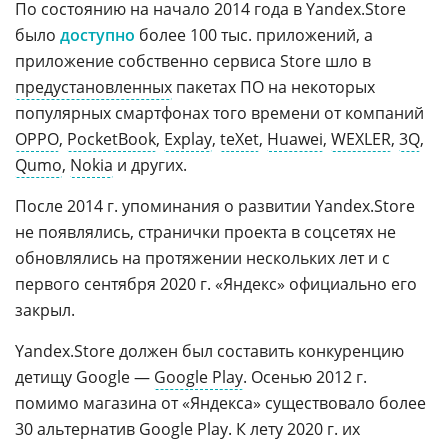
По состоянию на начало 2014 года в Yandex.Store
было
доступно
более 100 тыс. приложений, а
приложение собственно сервиса Store шло в
предустановленных
пакетах ПО на некоторых
популярных смартфонах того времени от компаний
OPPO
,
PocketBook
,
Explay
,
teXet
,
Huawei
,
WEXLER
,
3Q
,
Qumo
,
Nokia
и других.
После 2014 г. упоминания о развитии Yandex.Store
не появлялись, странички проекта в соцсетях не
обновлялись на протяжении нескольких лет и с
первого сентября 2020 г. «Яндекс» официально его
закрыл.
Yandex.Store должен был составить конкуренцию
детищу Google —
Google Play
. Осенью 2012 г.
помимо магазина от «Яндекса» существовало более
30 альтернатив Google Play. К лету 2020 г. их