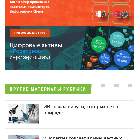
Топ-10 сфер применения
квантовых компьютеров.
Инфографика CNews
CNEWS ANALYTICS
Цифровые активы
«Росатома».
Инфографика CNews
ДРУГИЕ МАТЕРИАЛЫ РУБРИКИ
ИИ создал вирусы, которых нет в
природе
Wildberries создает армию частных