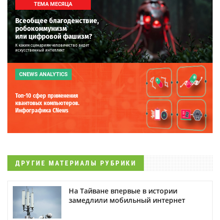
ТЕМА МЕСЯЦА
Всеобщее благоденствие,
робокоммунизм
или цифровой фашизм?
К каким сценариям человечество ведет
искусственный интеллект
CNEWS ANALYTICS
Топ-10 сфер применения
квантовых компьютеров.
Инфографика CNews
ДРУГИЕ МАТЕРИАЛЫ РУБРИКИ
На Тайване впервые в истории
замедлили мобильный интернет