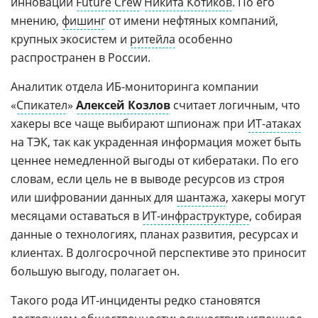
инноваций
Future Crew
Никита Котиков
. По его
мнению,
фишинг
от имени нефтяных компаний,
крупных экосистем и
ритейла
особенно
распространен в России.
Аналитик отдела ИБ-мониторинга компании
«
Спикател
»
Алексей Козлов
считает логичным, что
хакеры все чаще выбирают шпионаж при
ИТ-атаках
на ТЭК, так как украденная информация может быть
ценнее немедленной выгоды от кибератаки. По его
словам, если цель не в выводе ресурсов из строя
или шифровании данных для
шантажа
, хакеры могут
месяцами оставаться в
ИТ-инфраструктуре
, собирая
данные о технологиях, планах развития, ресурсах и
клиентах. В долгосрочной перспективе это приносит
большую выгоду, полагает он.
Такого рода ИТ-инциденты редко становятся