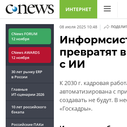
ИНТЕРНЕТ
CNews
|
08 июля 2025 10:48
ПОДЕЛИ
Аналитика
CNews FORUM
Информсист
12 ноября
Конференци
превратят 
CNews AWARDS
Маркет
12 ноября
с ИИ
Техника
30 лет рынку ERP
ТВ
в России
К 2030 г. кадровая раб
Главные
автоматизирована с п
ИТ-сценарии
2026
создавать не будут. В 
10 лет российского
«Госкадры».
бэкапа
Российские ПАКи