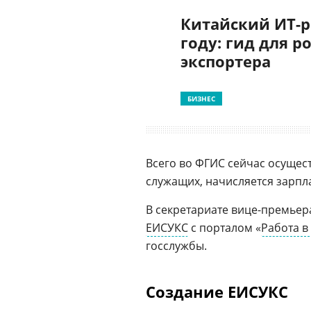
Китайский ИТ-р
году: гид для р
экспортера
БИЗНЕС
Всего во ФГИС сейчас осущест
служащих, начисляется зарпла
В секретариате вице-премьер
ЕИСУКС
с порталом «
Работа в
госслужбы.
Создание ЕИСУКС