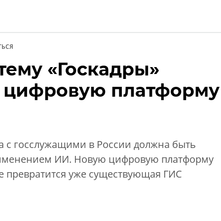
ТЬСЯ
ему «Госкадры»
и
в цифровую платформу
ота с госслужащими в России должна быть
рименением ИИ. Новую цифровую платформу
нее превратится уже существующая ГИС