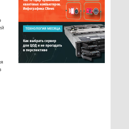
Топ-10 сфер применения
квантовых компьютеров.
Инфографика CNews
о
ей
ТЕХНОЛОГИЯ МЕСЯЦА
Как выбрать сервер
для ЦОД и не прогадать
в перспективе
ия
в