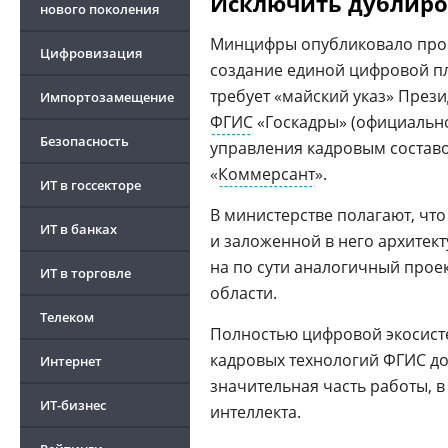
Исключить дублиро
нового поколения
Минцифры опубликовало прое
Цифровизация
создание единой цифровой 
требует «майский указ» Прези
Импортозамещение
ФГИС
«Госкадры» (официальн
Безопасность
управления кадровым составо
«
Коммерсант
».
ИТ в госсекторе
В министерстве полагают, чт
ИТ в банках
и заложенной в него архитек
на по сути аналогичный проек
ИТ в торговле
области.
Телеком
Полностью цифровой экосис
кадровых технологий ФГИС дол
Интернет
значительная часть работы, 
ИТ-бизнес
интеллекта.