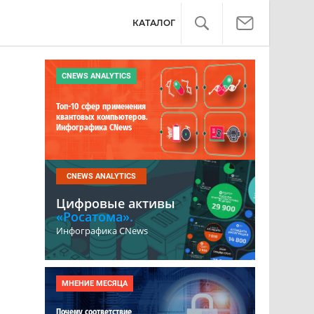
КАТАЛОГ
CNEWS ANALYTICS
Топ-10 сфер применения
квантовых компьютеров.
Инфографика CNews
CNEWS ANALYTICS
Цифровые активы
«Росатома».
Инфографика CNews
МНЕНИЕ МЕСЯЦА
Почему соответствие