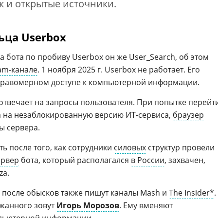
к и открытые источники.
ьца Userbox
 бота по пробиву Userbox он же User_Search, об этом
am-канале
. 1 ноября 2025 г. Userbox не работает. Его
правомерном доступе к компьютерной информации.
е отвечает на запросы пользователя. При попытке перейт
ла на незаблокированную версию ИТ-сервиса,
браузер
ы сервера.
ть после того, как сотрудники
силовых
структур провели
ервер
бота, который располагался
в России
, захвачен,
za.
 после обысков также пишут каналы Mash и
The Insider*
.
ржанного зовут
Игорь Морозов
. Ему вменяют