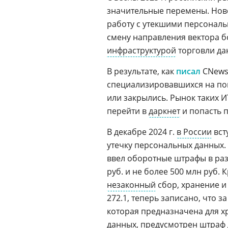
значительные перемены. Ново
работу с утекшими персонал
смену направления вектора б
инфраструктурой
торговли да
В результате, как
писал
CNews
специализировавшихся на п
или закрылись. Рынок таких 
перейти в
даркнет
и попасть 
В декабре 2024 г.
в России
вст
утечку персональных данных.
ввел оборотные штрафы в разм
руб. и не более 500 млн руб. 
незаконный
сбор, хранение и
272.1, теперь записано, что 
которая предназначена для 
данных, предусмотрен штраф д