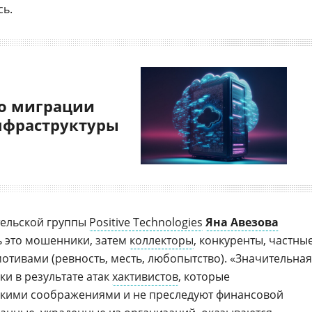
ь.
о миграции
нфраструктуры
тельской группы
Positive Technologies
Яна Авезова
ь это мошенники, затем
коллекторы
, конкуренты, частны
отивами (ревность, месть, любопытство). «Значительная
ки в результате атак
хактивистов
, которые
скими соображениями и не преследуют финансовой