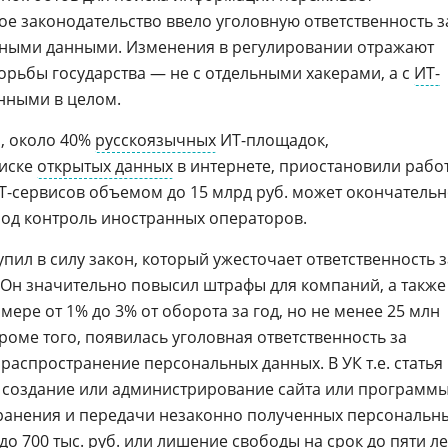
е законодательство ввело уголовную ответственность з
ьными данными. Изменения в регулировании отражают
орьбы государства — не с отдельными хакерами, а с
ИТ-
нными в целом.
, около 40%
русскоязычных
ИТ-площадок,
оиске
открытых данных
в интернете, приостановили рабо
ИТ-сервисов объемом до 15 млрд руб. может окончатель
под контроль иностранных операторов.
упил в силу закон, который ужесточает ответственность з
 Он значительно повысил штрафы для компаний, а также
ере от 1% до 3% от оборота за год, но не менее 25 млн
Кроме того, появилась уголовная ответственность за
 распространение персональных данных. В УК т.е. статья
за создание или администрирование сайта или программы
хранения и передачи незаконно полученных персональн
о 700 тыс. руб. или лишение свободы на срок до пяти ле