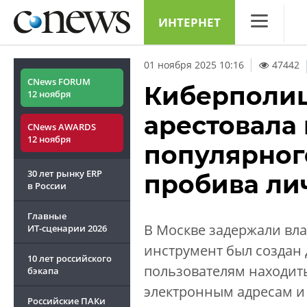
ИНТЕРНЕТ
CNews
01 ноября 2025 10:16
47442
Аналитика
CNews FORUM
Киберполиц
12 ноября
Конференци
арестовала
CNews AWARDS
Маркет
12 ноября
популярног
Техника
30 лет рынку ERP
пробива ли
ТВ
в России
Главные
В Москве задержали вла
ИТ-сценарии
2026
инструмент был создан 
10 лет российского
пользователям находит
бэкапа
электронным адресам и 
Российские ПАКи