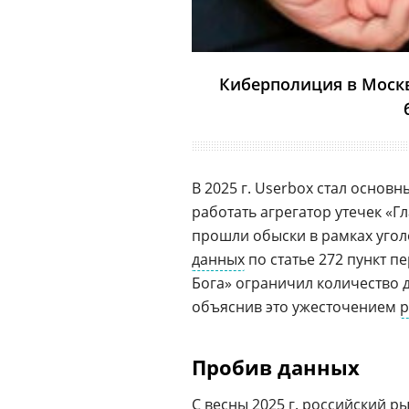
Киберполиция в Москв
В 2025 г. Userbox стал основ
работать агрегатор утечек «Гл
прошли обыски в рамках уго
данных
по статье 272 пункт 
Бога» ограничил количество д
объяснив это ужесточением
р
Пробив данных
С весны 2025 г. российский 