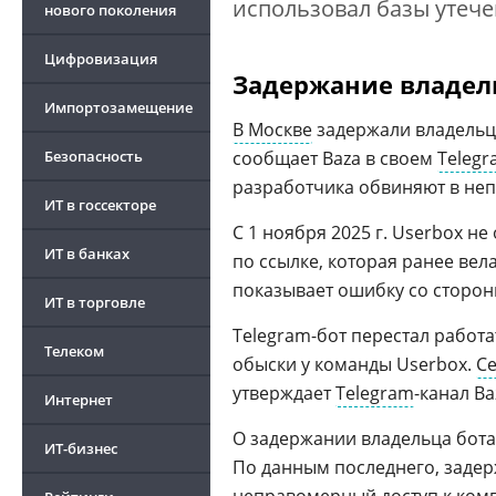
использовал базы утече
нового поколения
Цифровизация
Задержание владел
Импортозамещение
В Москве
задержали владельца
Безопасность
сообщает Baza в своем
Telegr
разработчика обвиняют в не
ИТ в госсекторе
С 1 ноября 2025 г. Userbox н
ИТ в банках
по ссылке, которая ранее ве
показывает ошибку со сторон
ИТ в торговле
Telegram-бот перестал работа
Телеком
обыски у команды Userbox.
С
утверждает
Telegram
-канал Ba
Интернет
О задержании владельца бота
ИТ-бизнес
По данным последнего, заде