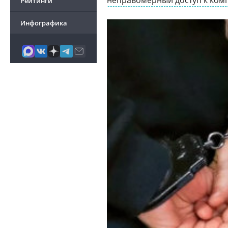
неправомерный доступ к ко
Рейтинги
Инфографика