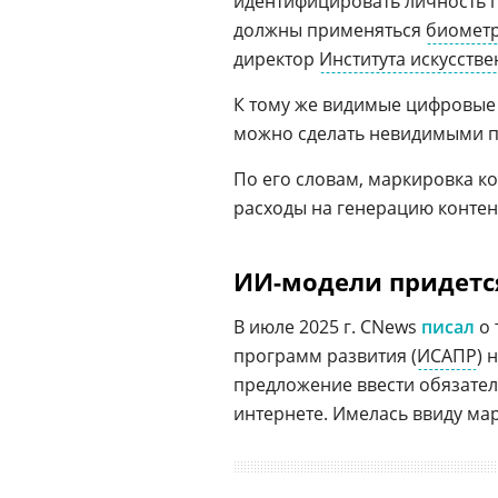
идентифицировать личность п
должны применяться
биомет
директор
Института искусстве
К тому же видимые цифровые 
можно сделать невидимыми п
По его словам, маркировка 
расходы на генерацию контент
ИИ-модели придетс
В июле 2025 г. CNews
писал
о 
программ развития (
ИСАПР
) 
предложение ввести обязате
интернете. Имелась ввиду м