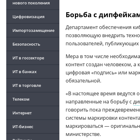
нового поколения
Борьба с дипфейка
Цифровизация
Департамент обеспечения ки
Импортозамещение
позволяющую внедрить техно
пользователей, публикующих 
Безопасность
Мера в том числе необходима
ИТ в госсекторе
контент создан человеком, а 
ИТ в банках
цифровая «подпись» или мар
обязательной.
ИТ в торговле
«В настоящее время ведутся 
Телеком
направленные на борьбу с
ди
говорить пока преждевременн
Интернет
системы маркировки контента.
маркироваться — оригинальн
ИТ-бизнес
министерстве.