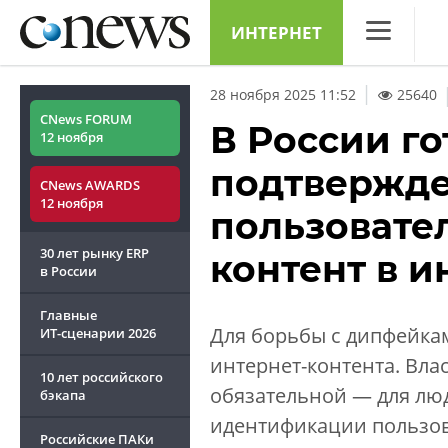
ИНТЕРНЕТ
CNews
28 ноября 2025 11:52
25640
Аналитика
CNews FORUM
В России го
12 ноября
Конференци
подтвержде
CNews AWARDS
Маркет
12 ноября
пользовате
Техника
30 лет рынку ERP
контент в и
ТВ
в России
Главные
Для борьбы с дипфейкам
ИТ-сценарии
2026
интернет-контента. Влас
10 лет российского
обязательной — для люд
бэкапа
идентификации пользова
Российские ПАКи