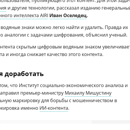
ользователя, публикующего этот контент. Для этой зада
рия
и другие технологии, рассказал изданию генеральны
нного интеллекта AIRI
Иван Оселедец
.
водяные знаки можно легко найти и удалить. Правда их
о аналогии с задачами шифрования, объяснил ученый.
контента скрытым цифровым водяным знаком увеличивае
а и иногда снижает качество этого контента.
я доработать
том, что Институт социально-экономического анализа и
направил премьер-министру
Михаилу Мишустину
льную маркировку для борьбы с мошенничеством в
аркировка именно
ИИ-контента
.