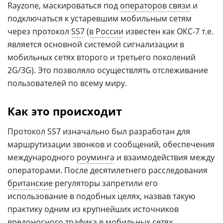
Rayzone, маскироваться под
операторов связи
и
подключаться к устаревшим мобильным сетям
через протокол
SS7
(
в России
известен как ОКС-7 т.е.
является основной системой сигнализации в
мобильных сетях второго и третьего поколений
2G/3G). Это позволяло осуществлять отслеживание
пользователей по всему миру.
Как это происходит
Протокол SS7 изначально был разработан для
маршрутизации звонков и сообщений, обеспечения
международного
роуминга
и взаимодействия между
операторами. После десятилетнего расследования
британские
регуляторы запретили его
использование в подобных целях, назвав такую
практику одним из крупнейших источников
вредоносного
трафика в мобильных сетях.