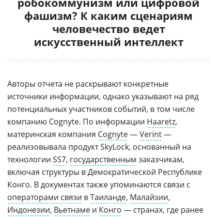
робокоммунизм или цифровой
фашизм? К каким сценариям
человечество ведет
искусственный интеллект
Авторы отчета не раскрывают конкретные
источники информации, однако указывают на ряд
потенциальных участников событий, в том числе
компанию Cognyte. По информации
Haaretz
,
материнская компания
Cognyte
—
Verint
—
реализовывала продукт SkyLock, основанный на
технологии
SS7
,
государственным
заказчикам,
включая структуры в Демократической Республике
Конго. В документах также упоминаются связи с
операторами связи
в
Таиланде
,
Малайзии
,
Индонезии
,
Вьетнаме
и
Конго
— странах, где ранее