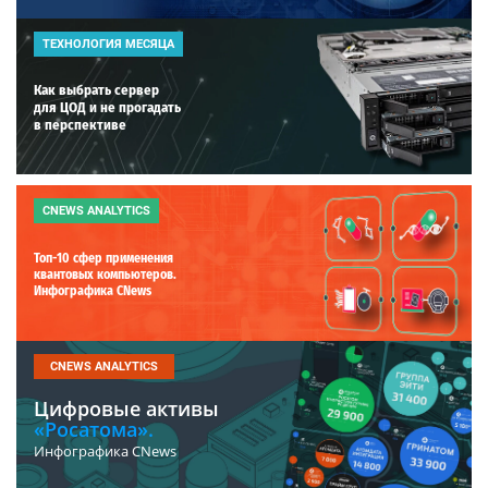
ТЕХНОЛОГИЯ МЕСЯЦА
Как выбрать сервер
для ЦОД и не прогадать
в перспективе
CNEWS ANALYTICS
Топ-10 сфер применения
квантовых компьютеров.
Инфографика CNews
CNEWS ANALYTICS
Цифровые активы
«Росатома».
Инфографика CNews