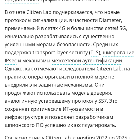
В отчете Citizen Lab подчеркивается, что новые
протоколы сигнализации, в частности
Diameter
,
применяемый в сетях
4G
и большинстве сетей
5G
,
изначально разрабатывались с существенно
усиленными мерами безопасности. Среди них —
поддержка transport layer security (
TLS
),
шифрование
IPsec
и механизмы
межсетевой
аутентификации
.
Однако, как отмечают исследователи Citizen Lab, на
практике операторы связи в полной мере не
внедрили эти защитные механизмы. Они
продолжают использовать модель доверия,
аналогичную устаревшему протоколу SS7. Это
сохраняет критические ИТ-
уязвимости в
инфраструктуре
и позволяет разработчикам
шпионского ПО
успешно их эксплуатировать.
Согласно отчету Citizen Lab, с ноября 2022 по 2025 г.