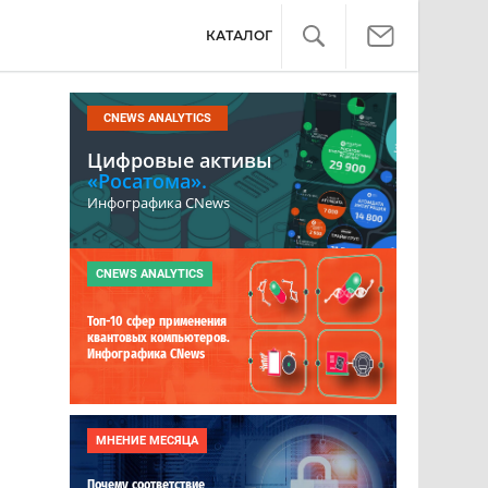
КАТАЛОГ
CNEWS ANALYTICS
Цифровые активы
«Росатома».
Инфографика CNews
CNEWS ANALYTICS
Топ-10 сфер применения
квантовых компьютеров.
Инфографика CNews
МНЕНИЕ МЕСЯЦА
Почему соответствие