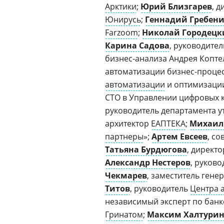
Арктики
;
Юрий Близгарев
, 
Юнирусь
;
Геннадий Гребен
Farzoom
;
Николай Городецк
Карина Садова
, руководител
бизнес-анализа Андрея Копте
автоматизации бизнес-проце
автоматизации
и оптимизаци
СТО в Управлении цифровых 
руководитель департамента 
архитектор
ЕАПТЕКА
;
Михаил
партнеры
»;
Артем Евсеев
, с
Татьяна Бурдюгова
, директ
Александр Нестеров
, руков
Чекмарев
, заместитель гене
Титов
, руководитель
Центра 
независимый эксперт по бан
Гринатом
;
Максим Халтури