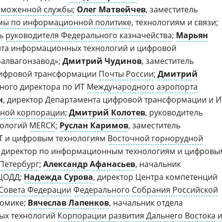
аможенной службы
;
Олег Матвейчев
, заместитель
умы по информационной политике
, технологиям и связи;
ль
руководителя Федерального казначейства
;
Марьян
ента информационных технологий и цифровой
алвагонзавод»;
Дмитрий Чудинов
, заместитель
цифровой трансформации
Почты России
;
Дмитрий
ьного директора по ИТ
Международного аэропорта
н
, директор Департамента цифровой трансформации и И
ьной корпорации
;
Дмитрий Колотев
, руководитель
нологий
MERCK
;
Руслан Каримов
, заместитель
ИТ и цифровым технологиям
Восточной горнорудной
, директор по информационным технологиям и цифровы
Петербург
;
Александр Афанасьев
, начальник
 ЦОДД;
Надежда Сурова
, директор Центра компетенций
Совета Федерации
Федерального Собрания Российской
номике;
Вячеслав Лапенков
, начальник отдела
ых технологий
Корпорации развития Дальнего Востока 