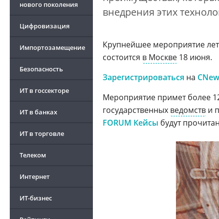
нового поколения
внедрения этих техноло
Цифровизация
Крупнейшее мероприятие лета
Импортозамещение
состоится
в Москве
18 июня.
Безопасность
Зарегистрироваться
на
CNew
ИТ в госсекторе
Мероприятие примет более 12
государственных
ведомств
и п
ИТ в банках
FORUM Кейсы
будут прочитан
ИТ в торговле
Телеком
Интернет
ИТ-бизнес