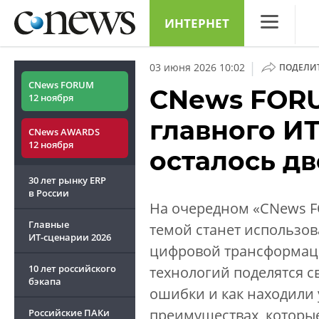
ИНТЕРНЕТ
CNews
|
03 июня 2026 10:02
ПОДЕЛИ
Аналитика
CNews FORUM
CNews FORU
12 ноября
Конференци
главного И
CNews AWARDS
Маркет
12 ноября
осталось д
Техника
30 лет рынку ERP
ТВ
в России
На очередном «CNews F
Главные
темой станет использо
ИТ-сценарии
2026
цифровой трансформац
10 лет российского
технологий поделятся с
бэкапа
ошибки и как находили
преимуществах, которые
Российские ПАКи