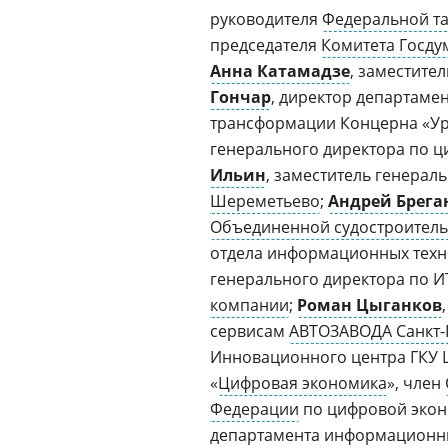
руководителя
Федеральной т
председателя
Комитета Госд
Анна Катамадзе
, заместите
Гончар
, директор департам
трансформации Концерна «Ур
генерального директора по 
Ильин
, заместитель генерал
Шереметьево
;
Андрей Брега
Объединенной судостроител
отдела информационных тех
генерального директора по 
компании
;
Роман Цыганков
сервисам
АВТОЗАВОДА Санкт-
Инновационного центра ГКУ
«
Цифровая экономика
», член
Федерации
по цифровой эко
департамента информационн