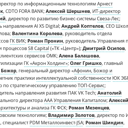
директор по информационным технологиям
Арнест
ик
, CDTO FORA BANK;
Алексей Шершнев
,
ИТ-директор
ий
, директор по развитию бизнес-системы
Свеза-Лес
;
ь направления AI X5 Digital;
Андрей Коптелов
, CEO Шко
лова;
Валентина Королева
, руководитель отдела
ссов
ГК ВИК
;
Роман Пронин
, руководитель Управления 
и процессов
S8 Capital
(«ТК «Центр»);
Дмитрий Осипов
,
клиентских сервисов ОМК;
Алена Балашова
,
утилизации
ГК «Акрон Холдинг»
;
Олег Гришко
, главный
 Божор
, генеральный директор «
Афонин, Божор и
оветник практики
интеллектуальной собственности
ЮК ЭБ
ор по стратегическому управлению
ТОП-Сервис
;
одитель направления развития ПАК VK Tech;
Анатолий
рального директора
ААА Управления Капиталом
;
Алексе
архитектуры и анализа ГК ФСК
;
Роман Мезенцев
,
ковским технологиям;
Владимир Золотов
, директор по 
н
, специалист
PDM Металлоинвест-JSA
;
Роман Шиндин
,