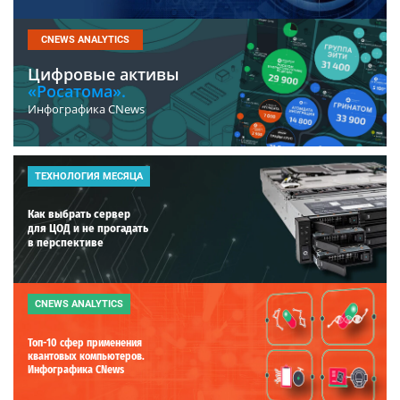
CNEWS ANALYTICS
Цифровые активы
«Росатома».
Инфографика CNews
ТЕХНОЛОГИЯ МЕСЯЦА
Как выбрать сервер
для ЦОД и не прогадать
в перспективе
CNEWS ANALYTICS
Топ-10 сфер применения
квантовых компьютеров.
Инфографика CNews