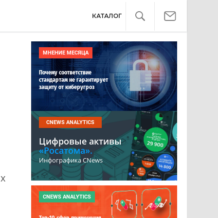
КАТАЛОГ
МНЕНИЕ МЕСЯЦА
Почему соответствие
стандартам не гарантирует
защиту от киберугроз
CNEWS ANALYTICS
Цифровые активы
«Росатома».
Инфографика CNews
их
CNEWS ANALYTICS