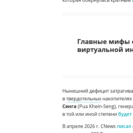
которая обернулась кратным
Главные мифы 
виртуальной и
Нынешний дефицит затрагива
в
твердотельных
накопителях 
Сенга
(Pua Khein-Seng), гене
в той или иной степени
будет
В апреле 2026 г. CNews
писал