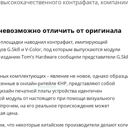
 высококачественного контрафакта, компани
 невозможно отличить от оригинала
т-площадки наводнил контрафакт, имитирующий
 G.Skill и V-Color, под которым выпускаются модули
 изданию Tom’s Hardware сообщили представители G.Skil
ных комплектующих – явление не новое, однако образц
женные в онлайн-
ритейле
КНР, представляют собой
дизайн печатной платы устройства идентичен
ой модуль от настоящего при помощи визуального
 Впрочем, на его реальное происхождение может
ая цена.
ом, что некоторые
китайские
производители делают коп