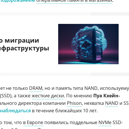
подорожанием
оперативной памяти
в магазинах
.
о миграции
нфраструктуры
ет не только
DRAM
, но и память типа NAND, используем
(SSD), а также
жесткие диски
. По мнению
Пуа Кхейн-
рального директора компании
Phison
, нехватка
NAND
и S
 наблюдаться
в течение ближайших 10 лет.
о том, что
в Европе
появились поддельные
NVMe
SSD-