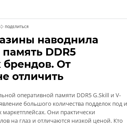
ПОДЕЛИТЬСЯ
азины наводнила
и
 память DDR5
 брендов. От
не отличить
ной оперативной памяти DDR5 G.Skill и V-
явление большого количества подделок под 
х маркетплейсах. Они практически
ов на глаз и отличаются низкой ценой. Кто