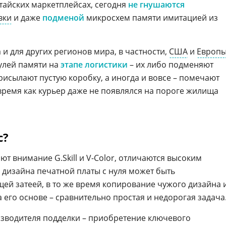
айских маркетплейсах, сегодня
не гнушаются
вки
и даже
подменой
микросхем памяти имитацией из
и для других регионов мира, в частности,
США
и
Европ
улей памяти на
этапе логистики
– их либо подменяют
исылают пустую коробку, а иногда и вовсе – помечают
 время как курьер даже не появлялся на пороге жилища
с?
т внимание G.Skill и V-Color, отличаются высоким
 дизайна печатной платы с нуля может быть
щей затеей, в то же время копирование чужого дизайна 
его основе – сравнительно простая и недорогая задача
зводителя подделки – приобретение ключевого