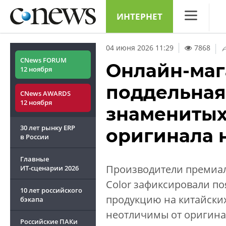
ИНТЕРНЕТ
CNews
|
04 июня 2026 11:29
7868
Аналитика
CNews FORUM
Онлайн-маг
12 ноября
Конференци
поддельная
CNews AWARDS
Маркет
12 ноября
знаменитых
Техника
30 лет рынку ERP
оригинала 
ТВ
в России
Главные
Производители премиаль
ИТ-сценарии
2026
Color зафиксировали по
10 лет российского
продукцию на китайски
бэкапа
неотличимы от оригинал
Российские ПАКи