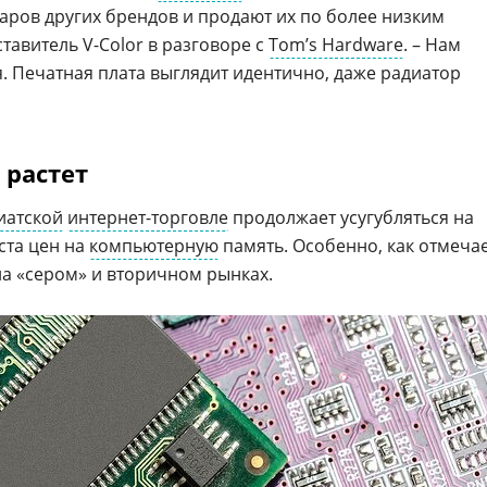
варов других брендов и продают их по более низким
ставитель V-Color в разговоре с
Tom’s Hardware
. – Нам
ся. Печатная плата выглядит идентично, даже радиатор
 растет
иатской
интернет-торговле
продолжает усугубляться на
та цен на
компьютерную
память. Особенно, как отмеча
на «сером» и вторичном рынках.