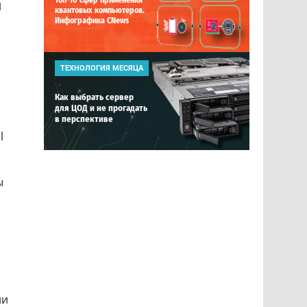
Топ-10 сфер применения
и
квантовых компьютеров.
Инфографика CNews
ТЕХНОЛОГИЯ МЕСЯЦА
Как выбрать сервер
для ЦОД и не прогадать
в перспективе
l
ы
ии