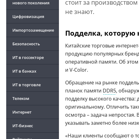
стоит за производством
нового поколения
не знают.
Цифровизация
Импортозамещение
Подделка, которую
Безопасность
Китайские торговые интерне
продукцию популярных брендов
ИТ в госсекторе
оперативной памяти. Об этом
и V-Color.
ИТ в банках
Обращение на рынке поддель
ИТ в торговле
планок памяти
DDR5
, обнару
подделку высокого качества: 
Телеком
оригинальному. Отличить так
Интернет
осмотра – задача непростая.
указывать заметно более низк
ИТ-бизнес
«Наши клиенты сообщают о т