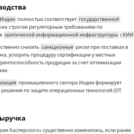
водства
Индии
полностью соответствует
государственной
также строгим регуляторным требованиям по
те
критической информационной инфраструктуры
(
КИИ
ественно снизить
санкционные
риски при поставках в
ока, ускорить процедуру сертификации у местных
урентоспособность продукции за счет оптимизации
жек.
изация
промышленного сектора Индии формирует
е решения по защите операционных технологий (OT
выручка
рии Касперского» существенно изменилась, если ранее