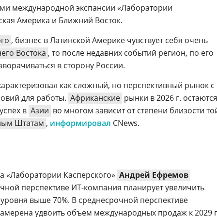
ми международной экспансии «Лаборатории
ская Америка и Ближний Восток.
ого
, бизнес в Латинской Америке чувствует себя очень
его Востока
, то после недавних событий регион, по его
азворачиваться в сторону России.
арактеризовал как сложный, но перспективный рынок с
овий для работы.
Африканские
рынки в 2026 г. остаютс
успех в
Азии
во многом зависит от степени близости то
ным Штатам
,
информировал
CNews.
са «Лаборатории Касперского»
Андрей Ефремов
рочной перспективе ИТ-компания планирует увеличить
 уровня выше 70%. В среднесрочной перспективе
амерена удвоить объем международных продаж к 2029 г