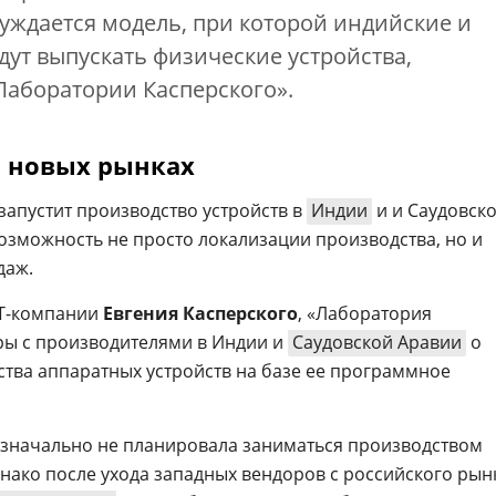
суждается модель, при которой индийские и
дут выпускать физические устройства,
Лаборатории Касперского».
а новых рынках
 запустит производство устройств в
Индии
и и Саудовск
возможность не просто локализации производства, но и
даж.
ИТ-компании
Евгения Касперского
, «Лаборатория
ры с производителями в Индии и
Саудовской Аравии
о
ства аппаратных устройств на базе ее программное
изначально не планировала заниматься производством
нако после ухода западных вендоров с российского рын