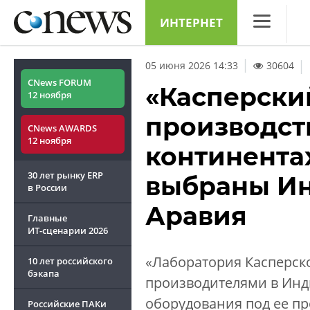
ИНТЕРНЕТ
CNews
|
05 июня 2026 14:33
30604
Аналитика
CNews FORUM
«Касперски
12 ноября
Конференци
производст
CNews AWARDS
Маркет
12 ноября
континентах
Техника
30 лет рынку ERP
выбраны Ин
ТВ
в России
Аравия
Главные
ИТ-сценарии
2026
«Лаборатория Касперск
10 лет российского
бэкапа
производителями в Инд
оборудования под ее п
Российские ПАКи