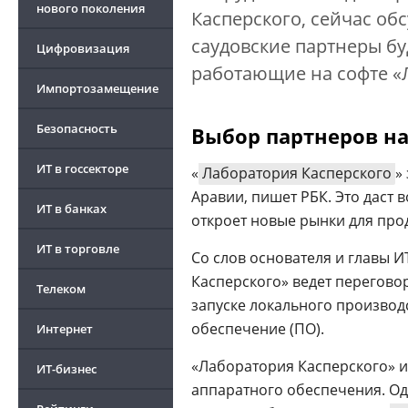
нового поколения
Касперского, сейчас об
саудовские партнеры бу
Цифровизация
работающие на софте «
Импортозамещение
Безопасность
Выбор партнеров н
ИТ в госсекторе
«
Лаборатория Касперского
»
Аравии, пишет РБК. Это даст 
ИТ в банках
откроет новые рынки для про
ИТ в торговле
Со слов основателя и главы 
Касперского» ведет перегово
Телеком
запуске локального производ
обеспечение (ПО).
Интернет
«Лаборатория Касперского» 
ИТ-бизнес
аппаратного обеспечения. Од