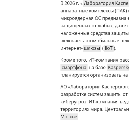
В 2026 г. «
Лаборатория Каспе
аппаратные комплексы (ПАК) 
микроядерная ОС предназнач
защищенных от любых, даже 
наложенные средства защиты,
включает автомобильные шл
интернет-
шлюзы
(
IIoT
).
Кроме того, ИТ-компания рас
смартфона
на базе
Kaspersk
планируется организовать на
АО «Лаборатория Касперског
разработке систем защиты о
киберугроз. ИТ-компания веде
территориях мира. Центральн
Москве
.