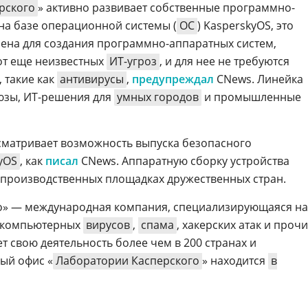
рского
» активно развивает собственные программно-
на базе операционной системы (
ОС
) KasperskyOS, это
ена для создания программно-аппаратных систем,
от еще неизвестных
ИТ-угроз
, и для нее не требуются
 такие как
антивирусы
,
предупреждал
CNews. Линейка
юзы, ИТ-решения для
умных городов
и промышленные
сматривает возможность выпуска безопасного
yOS
, как
писал
CNews. Аппаратную сборку устройства
 производственных площадках дружественных стран.
о» — международная компания, специализирующаяся на
т компьютерных
вирусов
,
спама
, хакерских атак и проч
т свою деятельность более чем в 200 странах и
ый офис «
Лаборатории Касперского
» находится
в