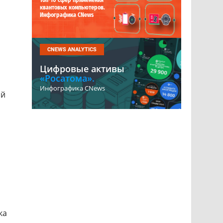
Топ-10 сфер применения
квантовых компьютеров.
Инфографика CNews
CNEWS ANALYTICS
Цифровые активы
«Росатома».
Инфографика CNews
ой
ка