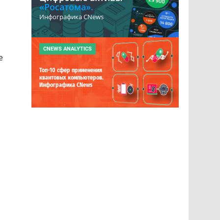
«Росатома».
Инфографика CNews
CNEWS ANALYTICS
е
Топ-10 сфер применения
квантовых компьютеров.
Инфографика CNews