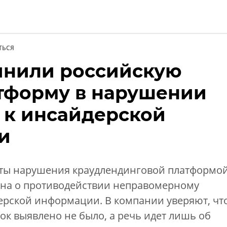
ТЬСЯ
инили российскую
и
тформу в нарушении
 к инсайдерской
и
ты нарушения краудлендинговой платформо
кона о противодействии неправомерному
рской информации. В компании уверяют, чт
ок выявлено не было, а речь идет лишь об