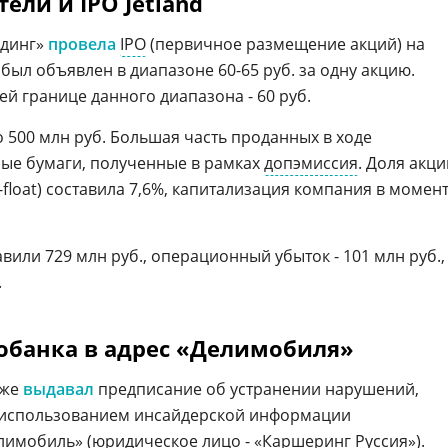
ели и IPO Jetland
лдинг»
провела
IPO
(первичное размещение акций) на
был объявлен в диапазоне 60-65 руб. за одну акцию.
 границе данного диапазона - 60 руб.
500 млн руб. Большая часть проданных в ходе
ые бумаги, полученные в рамках
допэмиссия
. Доля акци
float) составила 7,6%, капитализация компания в момен
тавили 729 млн руб., операционный убыток - 101 млн руб.,
.
обанка в адрес «Делимобиля»
уже
выдавал
предписание об устранении нарушений,
 использованием инсайдерской информации
лимобиль
» (юридическое лицо - «Каршеринг Руссия»).