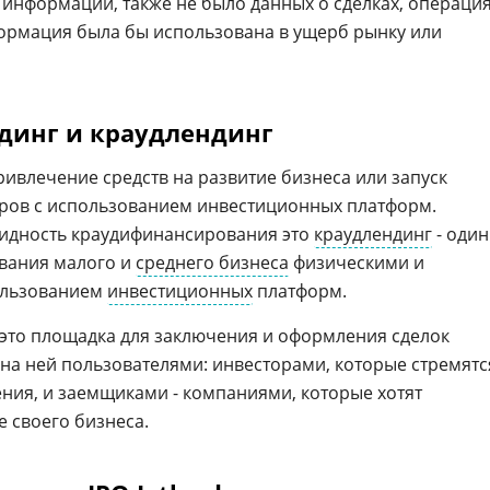
информации, также не было данных о сделках, операци
нформация была бы использована в ущерб рынку или
динг и краудлендинг
ривлечение средств на развитие бизнеса или запуск
оров с использованием инвестиционных платформ.
идность краудифинансирования это
краудлендинг
- один
ования малого и
среднего бизнеса
физическими и
ользованием
инвестиционных
платформ.
это площадка для заключения и оформления сделок
а ней пользователями: инвесторами, которые стремятс
ения, и заемщиками - компаниями, которые хотят
е своего бизнеса.