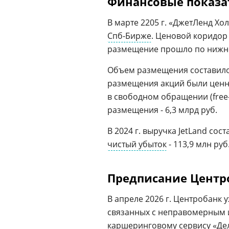
Финансовые показат
В марте 2205 г. «ДжетЛенд Хо
Спб-Бирже
. Ценовой коридор 
размещение прошло по нижней
Объем размещения составило 
размещения акций были ценн
в свободном обращении (free-
размещения - 6,3 млрд руб.
В 2024 г. выручка JetLand сос
чистый убыток
- 113,9 млн руб
Предписание Центр
В апреле 2026 г. Центробанк 
связанных с неправомерным
каршеринговому сервису «
Де