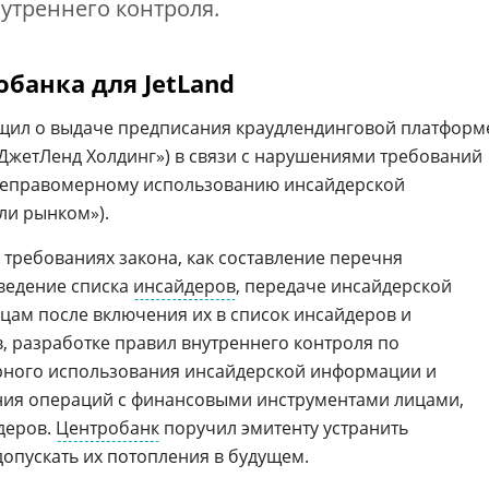
утреннего контроля.
банка для JetLand
бщил о выдаче предписания краудлендинговой платформ
«ДжетЛенд Холдинг») в связи с нарушениями требований
неправомерному использованию инсайдерской
и рынком»).
х требованиях закона, как составление перечня
ведение списка
инсайдеров
, передаче инсайдерской
ам после включения их в список инсайдеров и
, разработке правил внутреннего контроля по
ного использования инсайдерской информации и
ния операций с финансовыми инструментами лицами,
деров.
Центробанк
поручил эмитенту устранить
опускать их потопления в будущем.