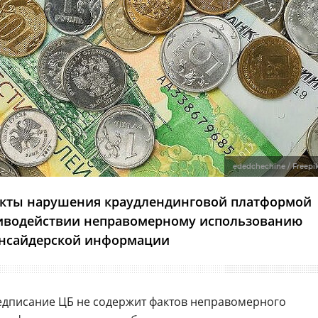
ededchechine / Freepi
кты нарушения краудлендинговой платформой
отиводействии неправомерному использованию
нсайдерской информации
едписание ЦБ не содержит фактов неправомерного