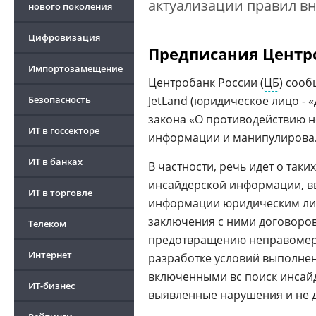
актуализации правил вн
нового поколения
Цифровизация
Предписания Центро
Импортозамещение
Центробанк России (
ЦБ
) соо
Безопасность
JetLand (юридическое лицо - 
закона «О противодействию 
ИТ в госсекторе
информации и манипулировал
ИТ в банках
В частности, речь идет о таки
инсайдерской информации, в
ИТ в торговле
информации юридическим лиц
заключения с ними договоров
Телеком
предотвращению неправомер
Интернет
разработке условий выполне
включенными вс поиск инсай
ИТ-бизнес
выявленные нарушения и не д