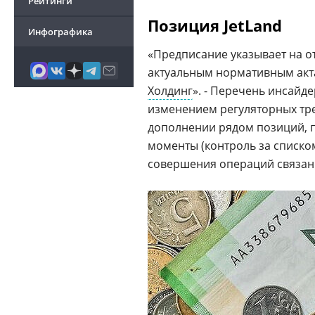
Рейтинги
Позиция JetLand
Инфографика
«Предписание указывает на о
актуальным нормативным актам
Холдинг
». - Перечень инсайд
изменением регуляторных тре
дополнении рядом позиций, 
моменты (контроль за списко
совершения операций связан