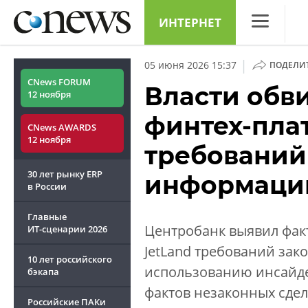
ИНТЕРНЕТ
CNews
|
05 июня 2026 15:37
ПОДЕЛИ
Аналитика
CNews FORUM
Власти обв
12 ноября
Конференци
финтех-пла
CNews AWARDS
Маркет
12 ноября
требований
Техника
30 лет рынку ERP
информаци
ТВ
в России
Главные
Центробанк выявил фак
ИТ-сценарии
2026
JetLand требований за
10 лет российского
использованию инсайде
бэкапа
фактов незаконных сдел
Российские ПАКи