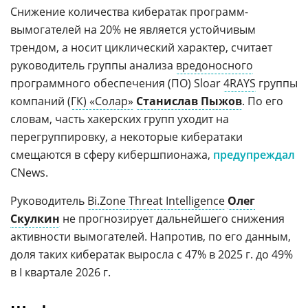
Снижение количества кибератак программ-
вымогателей на 20% не является устойчивым
трендом, а носит циклический характер, считает
руководитель группы анализа
вредоносного
программного обеспечения (ПО) Sloar
4RAYS
группы
компаний (
ГК) «Солар»
Станислав Пыжов
. По его
словам, часть хакерских групп уходит на
перегруппировку, а некоторые кибератаки
смещаются в сферу кибершпионажа,
предупреждал
CNews.
Руководитель
Bi.Zone Threat Intelligence
Олег
Скулкин
не прогнозирует дальнейшего снижения
активности вымогателей. Напротив, по его данным,
доля таких кибератак выросла с 47% в 2025 г. до 49%
в I квартале 2026 г.