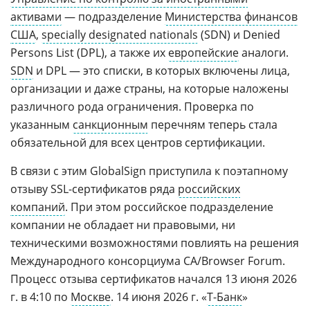
активами
— подразделение
Министерства финансов
США
,
specially designated nationals
(SDN) и Denied
Persons List (DPL), а также их
европейские
аналоги.
SDN
и DPL — это списки, в которых включены лица,
организации и даже страны, на которые наложены
различного рода ограничения. Проверка по
указанным
санкционным
перечням теперь стала
обязательной для всех центров сертификации.
В связи с этим GlobalSign приступила к поэтапному
отзыву SSL-сертификатов ряда
российских
компаний
. При этом российское подразделение
компании не обладает ни правовыми, ни
техническими возможностями повлиять на решения
Международного консорциума CA/Browser Forum.
Процесс отзыва сертификатов начался 13 июня 2026
г. в 4:10 по
Москве
. 14 июня 2026 г. «
Т-Банк
»