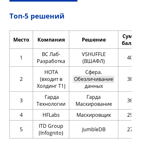
Топ-5 решений
Сумма
Место
Компания
Решение
баллов
ВС Лаб-
VSHUFFLE
1
407
Разработка
(ВШАФЛ)
НОТА
Сфера.
2
(входит в
Обезличивание
381
Холдинг Т1)
данных
Гарда
Гарда
3
369
Технологии
Маскирование
4
HFLabs
Маскировщик
299
ITD Group
5
JumbleDB
279
(Infognito)