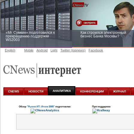
«Mr. Сумкин» подготовился к
Как строился электронный
прекращению поддержки
бизнес Банка Москвы?
WS2003
English
Mobile
Android
Light
Twitter (topnews)
Facebook
Заоблачная оптимизация: как
Рейтинг CNewsInfrastructure 20
Faberlic изменил подход к
приглашаем участвовать
аналитике
АНАЛИТИКА
CNEWS
НОВОСТИ
КОНФЕРЕНЦИИ
ЖУРНАЛ
Обзор
"Рынок ИТ: Итоги 2005"
подготовлен
При поддержке