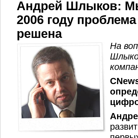
Андрей Шлыков: Мы
2006 году проблема
решена
На во
Шлыко
компан
CNews
опред
цифро
Андре
развит
первых