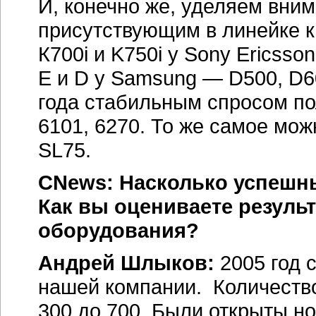
И, конечно же, уделяем вним
присутствующим в линейке 
К700i и K750i у Sony Ericsso
E и D у Samsung — D500, D60
года стабильным спросом по
6101, 6270. То же самое мож
SL75.
CNews: Насколько успешны
Как вы оцениваете резуль
оборудования?
Андрей Шлыков:
2005 год 
нашей компании. Количество
300 до 700. Были открыты 