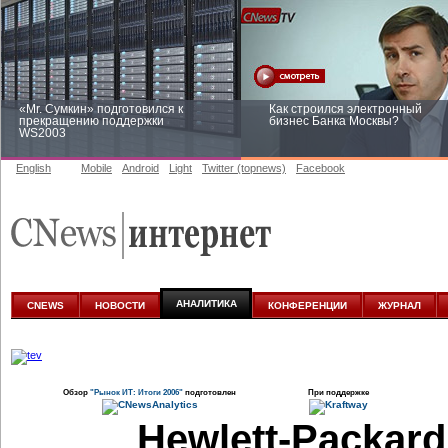
«Mr. Сумкин» подготовился к
Как строился электронный
прекращению поддержки
бизнес Банка Москвы?
WS2003
English
Mobile
Android
Light
Twitter (topnews)
Facebook
Заоблачная оптимизация: как
Рейтинг CNewsInfrastructure 20
Faberlic изменил подход к
приглашаем участвовать
аналитике
АНАЛИТИКА
CNEWS
НОВОСТИ
КОНФЕРЕНЦИИ
ЖУРНАЛ
Обзор
"Рынок ИТ: Итоги 2006"
подготовлен
При поддержке
Hewlett-Packar