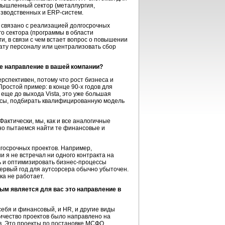
мышленный сектор (металлургия,
изводственных и ERP-систем.
о связано с реализацией долгосрочных
го сектора (программы в области
и, в связи с чем встает вопрос о повышении
лату персоналу или централизовать сбор
ое направление в вашей компании?
ерспективен, потому что рост бизнеса и
Простой пример: в конце 90-х годов для
еще до выхода Vista, это уже большая
ессы, подбирать квалифицированную модель
актически, мы, как и все аналогичные
но пытаемся найти те финансовые и
лгосрочных проектов. Например,
и я не встречал ни одного контракта на
ть и оптимизировать бизнес-процессы
первый год для аутсорсера обычно убыточен.
ка не работает.
ым является для вас это направление в
себя и финансовый, и HR, и другие виды
личество проектов было направлено на
в. Это проекты по постановке МСФО,