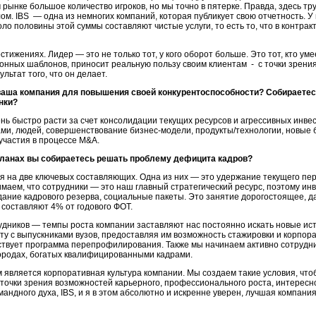
 рынке большое количество игроков, но мы точно в пятерке. Правда, здесь т
ом. IBS — одна из немногих компаний, которая публикует свою отчетность. 
коло половины этой суммы составляют чистые услуги, то есть то, что в контр
тижениях. Лидер — это не только тот, у кого оборот больше. Это тот, кто ум
нных шаблонов, приносит реальную пользу своим клиентам - с точки зрения
льтат того, что он делает.
аша компания для повышения своей конкурентоспособности? Собираетесь
нки?
ь быстро расти за счет консолидации текущих ресурсов и агрессивных инвес
ми, людей, совершенствование бизнес-модели, продукты/технологии, новые 
участия в процессе M&A.
планах вы собираетесь решать проблему дефицита кадров?
 на две ключевых составляющих. Одна из них — это удержание текущего пер
маем, что сотрудники — это наш главный стратегический ресурс, поэтому инв
дание кадрового резерва, социальные пакеты. Это занятие дорогостоящее, д
е составляют 4% от годового ФОТ.
удников — темпы роста компании заставляют нас постоянно искать новые ист
у с выпускниками вузов, предоставляя им возможность стажировки и корпора
ствует программа перепрофилирования. Также мы начинаем активно сотрудн
ородах, богатых квалифицированными кадрами.
м является корпоративная культура компании. Мы создаем такие условия, что
С точки зрения возможностей карьерного, профессионального роста, интересн
андного духа, IBS, и я в этом абсолютно и искренне уверен, лучшая компания