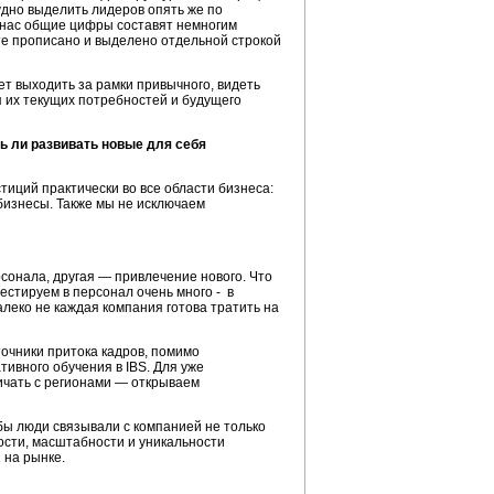
рудно выделить лидеров опять же по
У нас общие цифры составят немногим
акте прописано и выделено отдельной строкой
еет выходить за рамки привычного, видеть
 их текущих потребностей и будущего
 ли развивать новые для себя
тиций практически во все области бизнеса:
бизнесы. Также мы не исключаем
сонала, другая — привлечение нового. Что
естируем в персонал очень много - в
алеко не каждая компания готова тратить на
очники притока кадров, помимо
тивного обучения в IBS. Для уже
ичать с регионами — открываем
бы люди связывали с компанией не только
ости, масштабности и уникальности
 на рынке.