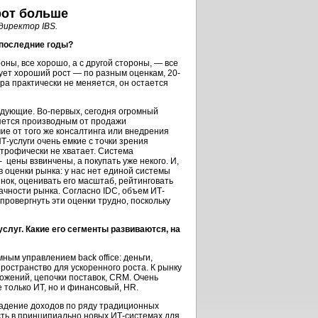
орот больше
директор IBS.
 последние годы?
роны, все хорошо, а с другой стороны, — все
ует хороший рост — по разным оценкам, 20-
ура практически не меняется, он остается
едующие. Во-первых, сегодня огромный
ляется производным от продажи
чие от того же консалтинга или внедрения
-услуги очень емкие с точки зрения
строфически не хватает. Система
 цены взвинчены, а покупать уже некого. И,
 оценки рынка: у нас нет единой системы
нок, оценивать его масштаб, рейтинговать
ачности рынка. Согласно IDC, объем ИТ-
провергнуть эти оценки трудно, поскольку
услуг. Какие его сегменты развиваются, на
ым управлением back office: деньги,
пространство для ускоренного роста. К рынку
жений, цепочки поставок, CRM. Очень
е только ИТ, но и финансовый, HR.
падение доходов по ряду традиционных
ть в принципиально новых ИТ-системах для