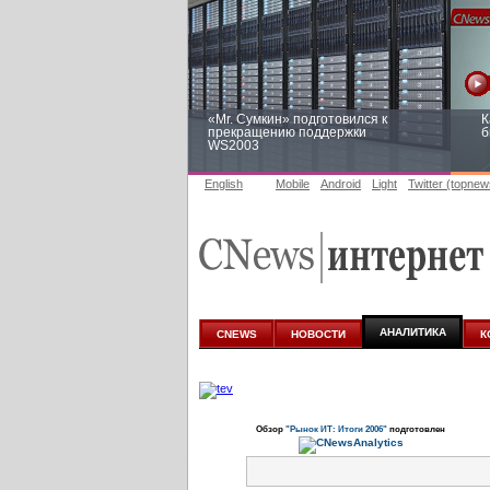
«Mr. Сумкин» подготовился к
К
прекращению поддержки
б
WS2003
English
Mobile
Android
Light
Twitter (topnew
Заоблачная оптимизация: как
Р
Faberlic изменил подход к
п
аналитике
АНАЛИТИКА
CNEWS
НОВОСТИ
К
Обзор
"Рынок ИТ: Итоги 2006"
подготовлен