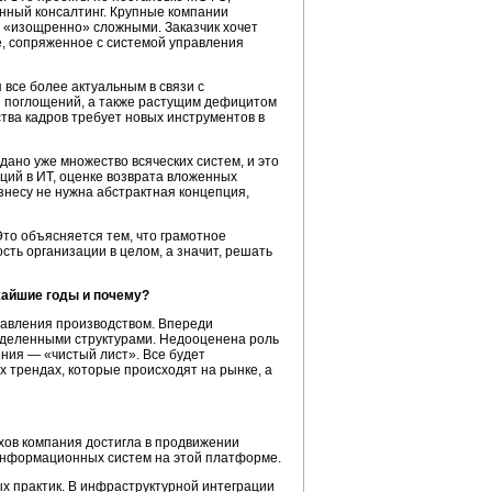
онный консалтинг. Крупные компании
 «изощренно» сложными. Заказчик хочет
, сопряженное с системой управления
 все более актуальным в связи с
и поглощений, а также растущим дефицитом
тва кадров требует новых инструментов в
дано уже множество всяческих систем, и это
ций в ИТ, оценке возврата вложенных
изнесу не нужна абстрактная концепция,
то объясняется тем, что грамотное
ь организации в целом, а значит, решать
жайшие годы и почему?
правления производством. Впереди
еделенными структурами. Недооценена роль
ния — «чистый лист». Все будет
ех трендах, которые происходят на рынке, а
хов компания достигла в продвижении
информационных систем на этой платформе.
ых практик. В инфраструктурной интеграции