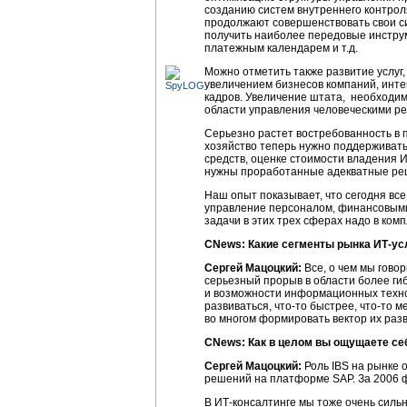
созданию систем внутреннего контроля
продолжают совершенствовать свои с
получить наиболее передовые инстру
платежным календарем и т.д.
Можно отметить также развитие услуг,
увеличением бизнесов компаний, инте
кадров. Увеличение штата, необходим
области управления человеческими ре
Cерьезно растет востребованность в п
хозяйство теперь нужно поддерживать
средств, оценке стоимости владения И
нужны проработанные адекватные реш
Наш опыт показывает, что сегодня вс
управление персоналом, финансовыми
задачи в этих трех сферах надо в комп
CNews: Какие сегменты рынка ИТ-ус
Сергей Мацоцкий:
Все, о чем мы гово
серьезный прорыв в области более г
и возможности информационных технол
развиваться, что-то быстрее, что-то м
во многом формировать вектор их раз
CNews: Как в целом вы ощущаете се
Сергей Мацоцкий:
Роль IBS на рынке
решений на платформе SAP. За 2006 
В ИТ-консалтинге мы тоже очень сильн