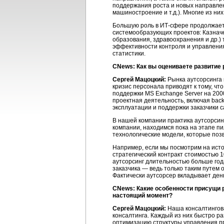
поддержания роста и новых направлен
машиностроение и т.д.). Многие из н
Большую роль в ИТ-сфере продолжает и
системообразующих проектов: Казначей
образования, здравоохранения и др.) 
эффективности контроля и управления
статистики.
CNews: Как вы оцениваете развитие 
Сергей Мацоцкий:
Рынка аутсорсинга 
кризис персонала приводят к тому, чт
поддержки MS Exchange Server на 2000
проектная деятельность, включая bac
эксплуатации и поддержки заказчики са
В нашей компании практика аутсорсинг
компании, находимся пока на этапе 
технологические модели, которые поз
Например, если мы посмотрим на истор
стратегический контракт стоимостью 1
аутсорсинг длительностью больше год
заказчика — ведь только таким путем 
Фактически аутсорсер вкладывает день
CNews: Какие особенности присущи 
настоящий момент?
Сергей Мацоцкий:
Наша консалтингова
консалтинга. Каждый из них быстро р
оптимизацию структуры управления пр