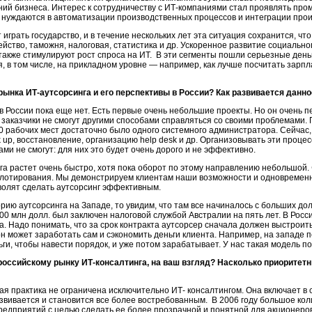
ий бизнеса. Интерес к сотрудничеству с ИТ-компаниями стал проявлять про
их нуждаются в автоматизации производственных процессов и интеграции про
грать государство, и в течение нескольких лет эта ситуация сохранится, чт
ство, таможня, налоговая, статистика и др. Ускоренное развитие социально
также стимулируют рост спроса на ИТ. В эти сегменты пошли серьезные деньг
, в том числе, на прикладном уровне — например, как лучше посчитать зарп
рынка ИТ-аутсорсинга и его перспективы в России? Как развивается данн
в России пока еще нет. Есть первые очень небольшие проекты. Но он очень п
о заказчики не смогут другими способами справляться со своими проблемами. 
 рабочих мест достаточно было одного системного администратора. Сейчас, 
k up, восстановление, организацию help desk и др. Организовывать эти проц
ми не смогут: для них это будет очень дорого и не эффективно.
а растет очень быстро, хотя пока оборот по этому направлению небольшой. Ф
пилотирования. Мы демонстрируем клиентам наши возможности и одновремен
волят сделать аутсорсинг эффективным.
ию аутсорсинга на Западе, то увидим, что там все начиналось с больших до
00 млн долл. был заключен налоговой службой Австралии на пять лет. В Росси
а. Надо понимать, что за срок контракта аутсорсер сначала должен выстрои
он может заработать сам и сэкономить деньги клиента. Например, на западе 
ги, чтобы навести порядок, и уже потом зарабатывает. У нас такая модель по
российскому рынку ИТ-консалтинга, на ваш взгляд? Насколько приоритетн
я практика не ограничена исключительно ИТ- консалтингом. Она включает в 
азвивается и становится все более востребованным. В 2006 году большое ко
едприятий с целью сделать ее более прозрачной и понятной для акционеро