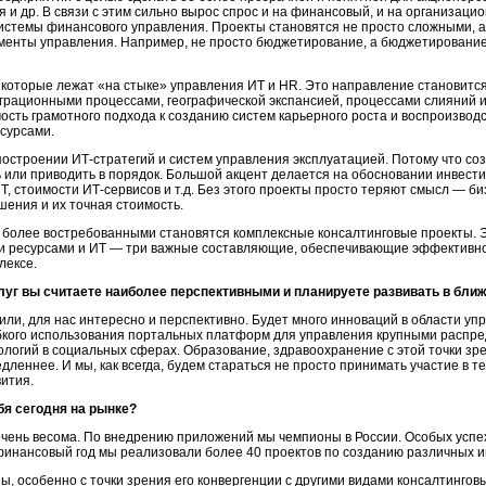
 и др. В связи с этим сильно вырос спрос и на финансовый, и на организаци
истемы финансового управления. Проекты становятся не просто сложными, а
менты управления. Например, не просто бюджетирование, а бюджетирование
 которые лежат «на стыке» управления ИТ и HR. Это направление становится
грационными процессами, географической экспансией, процессами слияний 
ость грамотного подхода к созданию систем карьерного роста и воспроизводс
сурсами.
остроении ИТ-стратегий и систем управления эксплуатацией. Потому что соз
 или приводить в порядок. Большой акцент делается на обосновании инвести
Т, стоимости ИТ-сервисов и т.д. Без этого проекты просто теряют смысл — б
ения и их точная стоимость.
е более востребованными становятся комплексные консалтинговые проекты. Э
 ресурсами и ИТ — три важные составляющие, обеспечивающие эффективност
лексе.
луг вы считаете наиболее перспективными и планируете развивать в бли
рили, для нас интересно и перспективно. Будет много инноваций в области у
ибкого использования портальных платформ для управления крупными распр
огий в социальных сферах. Образование, здравоохранение с этой точки зре
едленнее. И мы, как всегда, будем стараться не просто принимать участие в т
вития.
бя сегодня на рынке?
 очень весома. По внедрению приложений мы чемпионы в России. Особых успе
финансовый год мы реализовали более 40 проектов по созданию различных 
ы, особенно с точки зрения его конвергенции с другими видами консалтингов