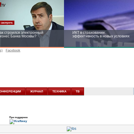
ак строился электронный
ИКТ в страховании:
изнес Банка Москвы?
эффективность в новых условиях
s)
Facebook
ейтинг CNewsInfrastructure 2015:
Информационная безопасность
риглашаем участвовать
бизнеса и госструктур: развитие в
новых условиях
ОНФЕРЕНЦИИ
ЖУРНАЛ
ТЕХНИКА
ТВ
При поддержке