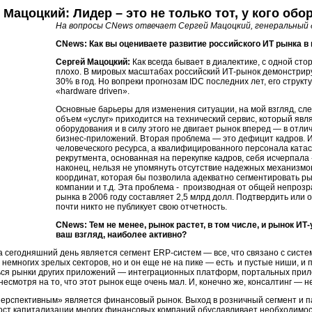
 Мацоцкий: Лидер – это не только тот, у кого об
На вопросы CNews отвечает Сергей Мацоцкий, генеральный 
CNews: Как вы оцениваете развитие российского ИТ рынка в
Сергей Мацоцкий:
Как всегда бывает в диалектике, с одной сто
плохо. В мировых масштабах российский ИТ-рынок демонстрир
30% в год. Но вопреки прогнозам IDC последних лет, его структ
«hardware driven».
Основные барьеры для изменения ситуации, на мой взгляд, сл
объем «услуг» приходится на технический сервис, который яв
оборудования и в силу этого не двигает рынок вперед — в отли
бизнес-приложений. Вторая проблема — это дефицит кадров. ИТ
человеческого ресурса, а квалифицированного персонала ката
рекрутмента, основанная на перекупке кадров, себя исчерпала -
наконец, нельзя не упомянуть отсутствие надежных механизмов
координат, которая бы позволила адекватно сегментировать ры
компании и т.д. Эта проблема - производная от общей непрозр
рынка в 2006 году составляет 2,5 млрд долл. Подтвердить или о
почти никто не публикует свою отчетность.
CNews: Тем не менее, рынок растет, в том числе, и рынок ИТ-
ваш взгляд, наиболее активно?
сегодняшний день является сегмент ERP-систем — все, что связано с системн
 немногих зрелых секторов, но и он еще не на пике — есть и пустые ниши, и 
ься рынки других приложений — интеграционных платформ, портальных прило
есмотря на то, что этот рынок еще очень мал. И, конечно же, консалтинг — н
перспективным» является финансовый рынок. Выход в розничный сегмент и 
рост капитализации многих финансовых компаний обуславливает необходимос