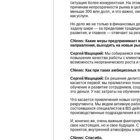
ситуация более конкурентная. На этом
причинам непрозрачности рынка в цел
меньше 300 млн долл., и что важно, о
как услуги.
Но дело же не только в финансовых дос
задачу шире — за пределами традицио
развития, и главное — отвечает за резу
CNews: Какие меры предпринимает в
направления, выходить на новые ры
Сергей Мацоцкий:
Мы собираемся очен
повышение качества работы с клиента
возможность неорганического роста и 
CNews: Как при таких амбициозных 
Сергей Мацоцкий:
Ее решение делится
касается первой: мы прагматично пони
обучение и развитие сотрудников, соз
это деньги. У нас затраты на обучени
Что касается привлечения новых сотр
рекрутмента. Мы ведем активную работ
состоявшихся специалистов в IBS дей
производственные подразделения в г
И, конечно же, очень важным факторо
свое настоящее, но и свое будущее. 
проектов, внутренней атмосферы и ком
CNews: Спасибо.