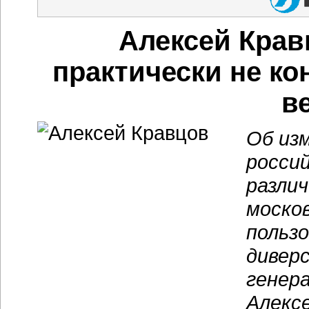
Алексей Крав
практически не к
в
Об из
росси
различ
моско
пользо
дивер
генер
Алексе