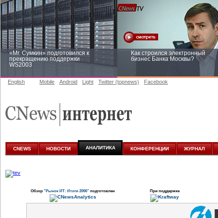
«Mr. Сумкин» подготовился к
Как строился электронный
прекращению поддержки
бизнес Банка Москвы?
WS2003
English
Mobile
Android
Light
Twitter (topnews)
Facebook
Заоблачная оптимизация: как
Рейтинг CNewsInfrastructure 20
Faberlic изменил подход к
приглашаем участвовать
аналитике
АНАЛИТИКА
CNEWS
НОВОСТИ
КОНФЕРЕНЦИИ
ЖУРНАЛ
Обзор
"Рынок ИТ: Итоги 2006"
подготовлен
При поддержке