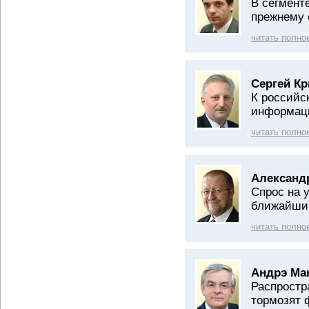
В сегмент
прежнему 
читать полно
Сергей К
К российс
информаци
читать полно
Александр
Спрос на 
ближайшие
читать полно
Андрэ Ма
Распростр
тормозят 