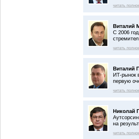
читать полно
Виталий 
С 2006 год
стремител
читать полно
Виталий 
ИТ-рынок 
первую оч
читать полно
Николай 
Аутсорсин
на результ
читать полно