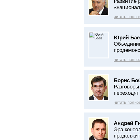
Развитие 
«национал
читать полно
Юрий Бае
Объедини
продемонс
читать полно
Борис Бо
Разговоры
переходят
читать полно
Андрей Г
Эра консо
продолжи