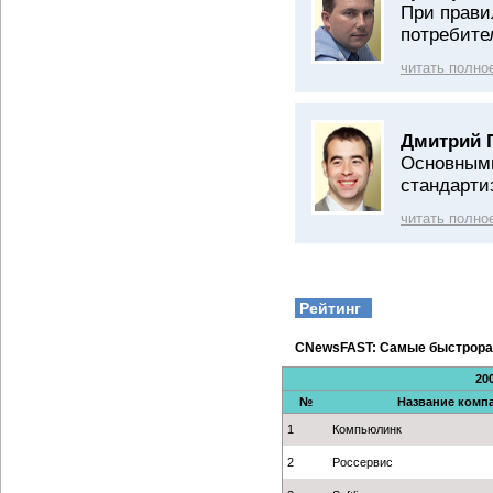
При прави
потребите
читать полно
Дмитрий 
Основными
стандарти
читать полно
Рейтинг
CNewsFAST: Самые быстрора
20
№
Название комп
1
Компьюлинк
2
Россервис