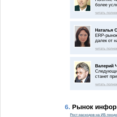
более усл
читать полно
Наталья 
ERP-рынок
далек от 
читать полно
Валерий 
Следующим
станет пр
читать полно
6.
Рынок инфор
Рост расходов на ИБ прод