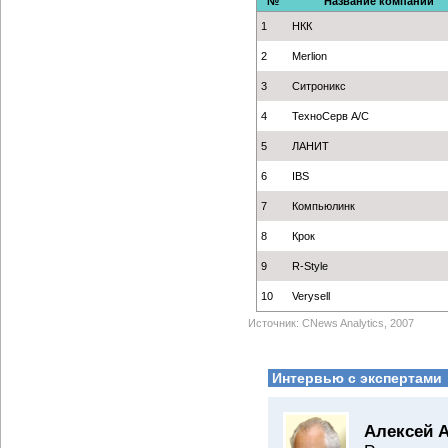
№
Название компании
1
НКК
2
Merlion
3
Ситроникс
4
ТехноСерв А/С
5
ЛАНИТ
6
IBS
7
Компьюлинк
8
Крок
9
R-Style
10
Verysell
Источник: CNews Analytics, 2007
Интервью с экспертами
Алексей 