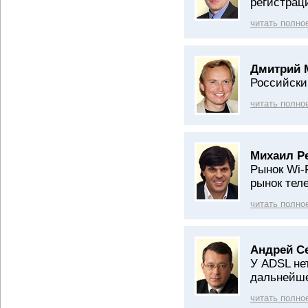
регистрац
читать полно
Дмитрий 
Российски
читать полно
Михаил Р
Рынок Wi-
рынок тел
читать полно
Андрей С
У ADSL не
дальнейше
читать полно