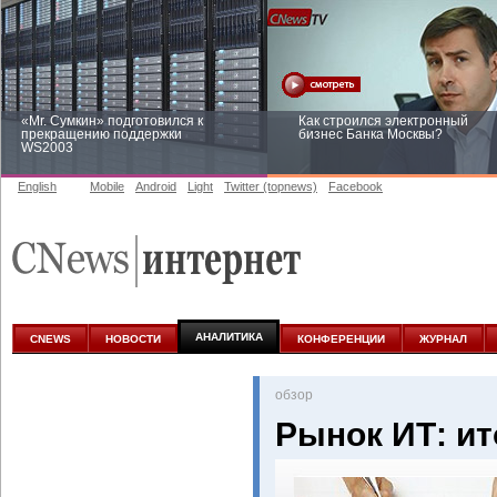
«Mr. Сумкин» подготовился к
Как строился электронный
прекращению поддержки
бизнес Банка Москвы?
WS2003
English
Mobile
Android
Light
Twitter (topnews)
Facebook
Заоблачная оптимизация: как
Рейтинг CNewsInfrastructure 20
Faberlic изменил подход к
приглашаем участвовать
аналитике
АНАЛИТИКА
CNEWS
НОВОСТИ
КОНФЕРЕНЦИИ
ЖУРНАЛ
oбзор
Рынок ИТ: ит