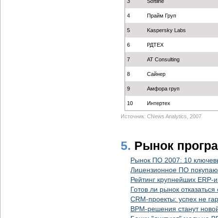
3
Softline
4
Прайм Груп
5
Kaspersky Labs
6
РДТЕХ
7
AT Consulting
8
Сайнер
9
Амфора груп
10
Интертех
Источник: CNews Analytics, 2007
5.
Рынок прогр
Рынок ПО 2007: 10 ключев
Лицензионное ПО покупают
Рейтинг крупнейших ERP-и
Готов ли рынок отказаться
CRM-проекты: успех не га
BPM-решения станут ново