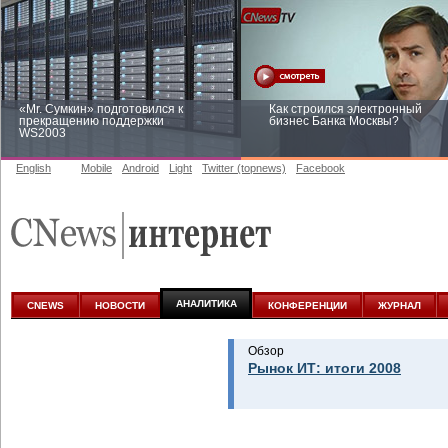
«Mr. Сумкин» подготовился к
Как строился электронный
прекращению поддержки
бизнес Банка Москвы?
WS2003
English
Mobile
Android
Light
Twitter (topnews)
Facebook
Заоблачная оптимизация: как
Рейтинг CNewsInfrastructure 20
Faberlic изменил подход к
приглашаем участвовать
аналитике
АНАЛИТИКА
CNEWS
НОВОСТИ
КОНФЕРЕНЦИИ
ЖУРНАЛ
Обзор
Рынок ИТ: итоги 2008