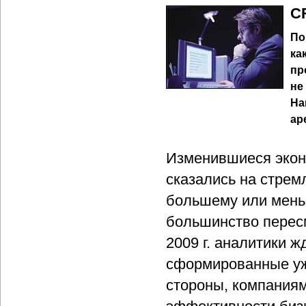
C
По
ка
пр
не
На
ар
Изменившиеся эконо
сказались на стрем
большему или мен
большинство пересм
2009 г. аналитики ж
сформированные уж
стороны, компаниям