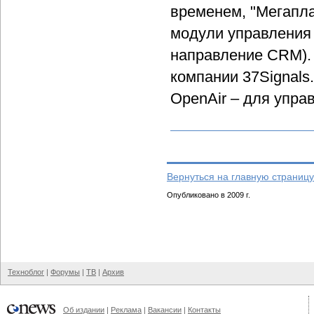
временем, "Мегапла
модули управления 
направление CRM). 
компании 37Signals
OpenAir – для упра
Вернуться на главную страницу
Опубликовано в 2009 г.
Техноблог
|
Форумы
|
ТВ
|
Архив
Об издании
|
Реклама
|
Вакансии
|
Контакты