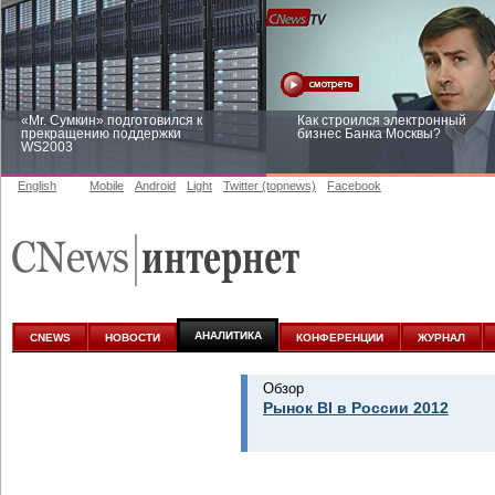
«Mr. Сумкин» подготовился к
Как строился электронный
прекращению поддержки
бизнес Банка Москвы?
WS2003
English
Mobile
Android
Light
Twitter (topnews)
Facebook
Заоблачная оптимизация: как
Рейтинг CNewsInfrastructure 20
Faberlic изменил подход к
приглашаем участвовать
аналитике
АНАЛИТИКА
CNEWS
НОВОСТИ
КОНФЕРЕНЦИИ
ЖУРНАЛ
Обзор
Рынок BI в России 2012