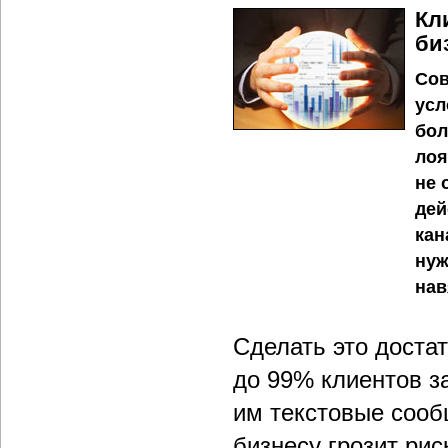
Кл
би
Сов
усл
бол
лоя
не 
дей
кан
нуж
нав
Сделать это доста
до 99% клиентов з
им текстовые сооб
бизнесу грозит ри