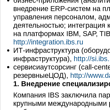
бизнес-приложения
(аналити
внедрение
ERP-систем
на пл
управления персоналом,
адм
деятельностью; интеграция
на платформах IBM, SAP, TI
http://integration.ibs.ru
ИТ-инфраструктура
(оборудо
инфраструктура),
http://si.ibs
сервисиаутсорсинг
(call-cente
резервныеЦОД),
http://www.da
1. Внедрение специализи
Компания IBS заключила пар
крупными международными 