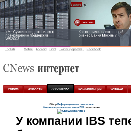
«Mr. Сумкин» подготовился к
Как строился электронный
прекращению поддержки
бизнес Банка Москвы?
WS2003
English
Mobile
Android
Light
Twitter (topnews)
Facebook
Заоблачная оптимизация: как
Рейтинг CNewsInfrastructure 20
Faberlic изменил подход к
приглашаем участвовать
аналитике
АНАЛИТИКА
CNEWS
НОВОСТИ
КОНФЕРЕНЦИИ
ЖУРНАЛ
Обзор
Информационные тенологии в
банках и страховых компаниях 2006
подготовлен
У компании IBS теп