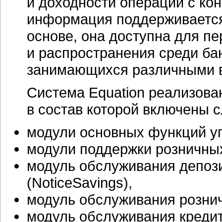
и доходности операций с ко
информация поддерживается
основе, она доступна для п
и распространения среди ба
занимающихся различными в
Система Equation реализова
в состав которой включены 
модули основных функций у
модули поддержки розничных 
модуль обслуживания депози
(NoticeSavings),
модуль обслуживания розничн
модуль обслуживания кредит