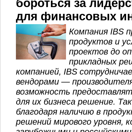
бороться за лидер
для финансовых ин
Компания IBS 
продуктов и у
проектов до о
прикладных ре
компанией, IBS сотруднича
вендорами — производител
возможность предоставлять
для их бизнеса решение. Т
благодаря наличию в проду
решений мирового уровня, 
зарубежными и российскими