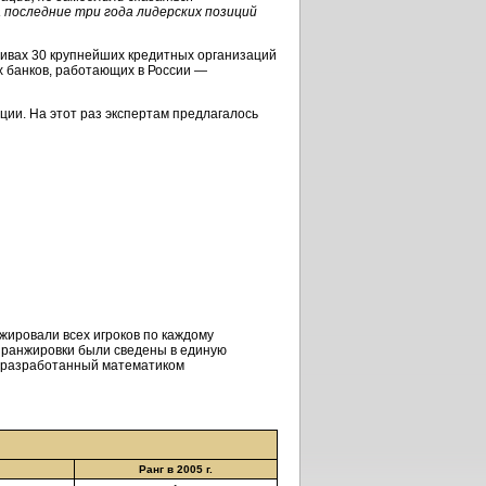
а последние три года лидерских позиций
тивах 30 крупнейших кредитных организаций
х банков, работающих в России —
ции. На этот раз экспертам предлагалось
жировали всех игроков по каждому
се ранжировки были сведены в единую
, разработанный математиком
Ранг в 2005 г.