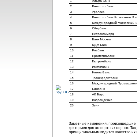
1
Альфа-Банк
2
Внешторгбанк
3
Уралсиб
4
Внешторгбанк Розничные Усл
5
Международный Московский 
6
Сбербанк
7
Петрокоммерц
8
Банк Москвы
9
МДМ-Банк
10
Росбанк
11
Промсвязьбанк
12
Газпромбанк
13
Импэксбанк
14
Номос-Банк
15
Транскредитбанк
16
Международный Промышленн
17
Бинбанк
18
АК Барс
19
Возрождение
20
Зенит
Заметные изменения, произошедшие в
критериев для экспертных оценок. Так,
принципиальным видится качество их 