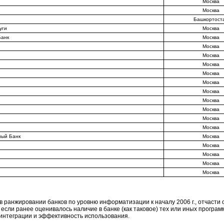
Москва
Москва
Башкортост
уги
Москва
Банк
Москва
Москва
Москва
Москва
Москва
Москва
Москва
Москва
Москва
Москва
Москва
ый Банк
Москва
Москва
Москва
Москва
Москва
 ранжировании банков по уровню информатизации к началу 2006 г., отчасти
 если ранее оценивалось наличие в банке (как таковое) тех или иных програм
интеграции и эффективность использования.