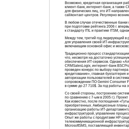
Возможно, кредитная организация раб
клиент-банк,
интернет-банк,
а также C
для физических лиц, это
ИТ-направле
call/контакт-центров.
Регулярно возник
В любом случае отечественные банки 
при подготовке рейтинга 2006 г. впер
к стандарту ITIL и практике ITSM, од
Между тем, третий год лидирующий в 
для управления своей
ИТ-инфраструкт
включающим основной офис и московс
Традиционно процесс стандартизаци
что, несмотря на достаточно успешну
обеспечения
ИТ-сервисов.
Однако
«Ал
CRMSalesLogix,
интернет-банк
BSCPrah
проведен конкурс по выбору партнер
кредитование», главная бухгалтерия 
авторизации пользователей в система
сопровождении ПО Gemini Consumer Fi
в сумме до 27 710$. За год работы на 
Со своей стороны, построению систе
по сравнению с
7-ым
в 2005 г.). Прое
Как известно, после поглощения «Гут
приобретенных. Амбициозные планы 
организацию работы
ИТ-департамент
инфраструктурой, управление процес
Опыт же работы с продуктами НР суще
телекоммуникационной инфраструктур
MicrosoftSMS, поставляющей инвента