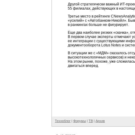
Другой стратегически важный
ИТ-проек
55 филиалах, действующих в настояще
Третье место в рейтинге CNewsAnalyt
«усилий» с
«Автобанком-Никойл».
Бывш
в ранкингах больше не фигурирует.
Еще два наиболее резких «скачка», о
В первом случае эксперты отмечают 
ее интеграции с существующими инфо
документооборота Lotus Notes и систем
В ситуации же с «МДМ» сказалось отсу
высокотехнологичных сервисов) и не
На этом рынке, похоже, уже сложилась
двигаться вперед.
Техноблог
|
Форумы
|
ТВ
|
Архив