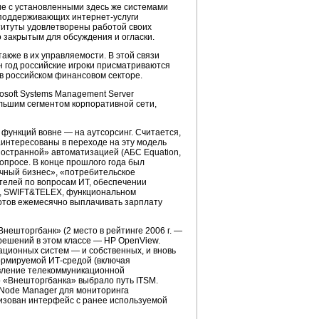
ие с установленными здесь же системами
х, поддерживающих
интернет-услуги
титуты удовлетворены работой своих
закрытым для обсуждения и огласки.
кже в их управляемости. В этой связи
 год российские игроки присматриваются
 в российском финансовом секторе.
soft Systems Management Server
льшим сегментом корпоративной сети,
функций вовне — на аутсорсинг. Считается,
заинтересованы в переходе на эту модель
ностранной» автоматизацией (АБС Equation,
опросе. В конце прошлого года был
чный бизнес», «потребительское
ателей по вопросам ИТ, обеспечении
es, SWIFT&TELEX, функциональном
готов ежемесячно выплачивать зарплату
нешторгбанк» (2 место в рейтинге 2006 г. —
 решений в этом классе — НР OpenView.
ационных систем — и собственных, и вновь
формируемой
ИТ-средой
(включая
вление телекоммуникационной
 «Внешторгбанка» выбрало путь ITSM.
k Node Manager для мониторинга
изован интерфейс с ранее используемой