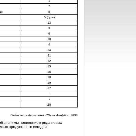
1
7
ан
8
5 (Гута)
13
3
6
10
4
14
11
12
15
16
18
19
17
-
-
20
Рейтинг подготовлен CNews Analytics, 2006
 объяснимы появлением ряда новых
мных продуктов, то сегодня