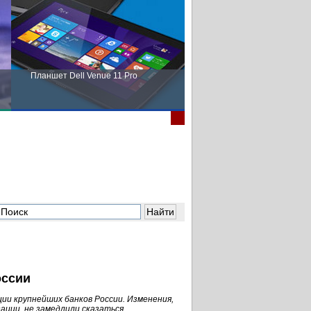
Планшет Dell Venue 11 Pro
Пора выбирать Fujitsu!
оссии
ии крупнейших банков России. Изменения,
ации, не замедлили сказаться