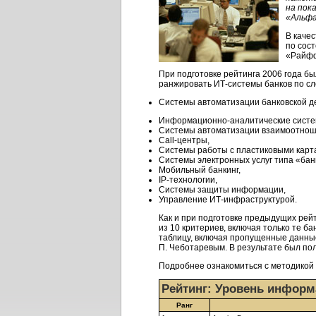
на пок
«Альфа
В каче
по сос
«Райфф
При подготовке рейтинга 2006 года б
ранжировать
ИТ-системы
банков по с
Системы автоматизации банковской д
Информационно-аналитические систе
Системы автоматизации взаимоотноше
Call-центры,
Системы работы с пластиковыми карт
Системы электронных услуг типа
«бан
Мобильный банкинг,
IP-технологии,
Системы защиты информации,
Управление
ИТ-инфраструктурой.
Как и при подготовке предыдущих рей
из 10 критериев, включая только те б
таблицу, включая пропущенные данны
П. Чеботаревым. В результате был по
Подробнее ознакомиться с методикой
Рейтинг: Уровень информ
Ранг