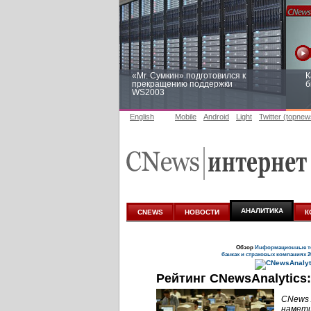
«Mr. Сумкин» подготовился к
К
прекращению поддержки
б
WS2003
English
Mobile
Android
Light
Twitter (topnew
Заоблачная оптимизация: как
Р
Faberlic изменил подход к
п
аналитике
АНАЛИТИКА
CNEWS
НОВОСТИ
К
Обзор
Информационные те
банках и страховых компаниях 2
Рейтинг CNewsAnalytics
CNews 
намети