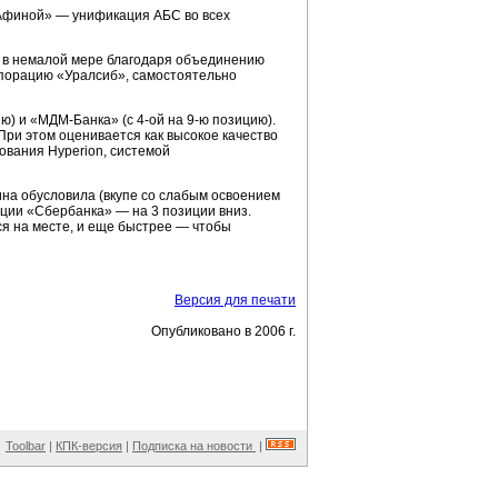
 Афиной» — унификация АБС во всех
 в немалой мере благодаря объединению
рпорацию «Уралсиб», самостоятельно
ю) и
«МДМ-Банка»
(с
4-ой
на
9-ю
позицию).
При этом оценивается как высокое качество
вания Hyperion, системой
ина обусловила (вкупе со слабым освоением
ции «Сбербанка» — на 3 позиции вниз.
ся на месте, и еще быстрее — чтобы
Версия для печати
Опубликовано в 2006 г.
Toolbar
|
КПК-версия
|
Подписка на новости
|