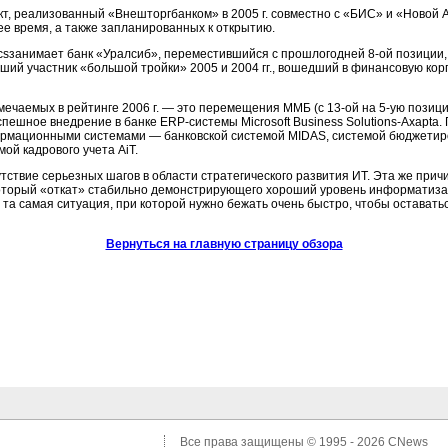
т,
реализованный «Внешторгбанком» в 2005 г. совместно с «БИС» и «Новой
е время, а также запланированных к открытию.
icsзанимает банк «Уралсиб», переместившийся с прошлогодней
8-ой
позиции,
ий участник «большой тройки» 2005 и 2004 гг., вошедший в финансовую ко
тмечаемых в рейтинге 2006 г. — это перемещения ММБ (с
13-ой
на
5-ую
позици
успешное внедрение в банке
ERP-системы
Microsoft Business
Solutions-Axapta.
рмационными системами — банковской системой MIDAS, системой бюджетиро
ой кадрового учета AiT.
тствие серьезных шагов в области стратегического развития ИТ. Эта же прич
который «откат» стабильно демонстрирующего хороший уровень информатиза
 та самая ситуация, при которой нужно бежать очень быстро, чтобы оставать
Вернуться на главную страницу обзора
Все права защищены © 1995 - 2026
CNews