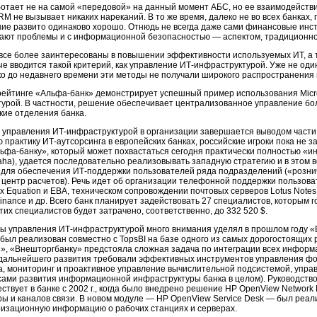
отает не на самой «передовой» на данный момент АБС, но ее взаимодейств
RM не вызывает никаких нареканий. В то же время, далеко не во всех банка
ние
развито одинаково хорошо. Отнюдь не всегда даже сами финансовые инс
ают проблемы и с информационной безопасностью — аспектом, традиционно 
все более заинтересованы в повышении эффективности используемых ИТ, а та
вые вводится такой критерий, как управление
ИТ-инфраструктурой.
Уже не один
нако до недавнего времени эти методы не получали широкого распространения
рейтинге
«Альфа-банк»
демонстрирует успешный пример использования Micro
урой.
В частности, решение обеспечивает централизованное управление бо
кие отделения банка.
и управления
ИТ-инфраструктурой
в организации завершается выводом части 
ю практику
ИТ-аутсорсинга
в европейских банках, российские игроки пока не 
ьфа-банку»,
который может похвастаться сегодня практически полностью «и
a), удается последовательно реализовывать западную стратегию и в этом в
а для обеспечения
ИТ-поддержки
пользователей ряда подразделений («розни
и центр расчетов). Речь идет об организации телефонной поддержки пользов
х Equation и EBA, техническом сопровождении почтовых серверов Lotus Not
nance и др. Всего банк планирует задействовать 27 специалистов, которым 
этих специалистов будет затрачено, соответственно, до 332 520 $.
мы управления
ИТ-инфраструктурой
много внимания уделял в прошлом году «В
кт был реализован совместно с TopsBI на базе одного из самых дорогостоящих
ы», «Внешторгбанку» предстояла сложная задача по интеграции всех информ
дальнейшего развития требовали эффективных инструментов управления 
а,
мониторинг и проактивное управление вычислительной подсистемой, упра
сами развития информационной инфраструктуры банка в целом). Руководство
ствует в банке с 2002 г., когда было внедрено решение HP OpenView Networ
ы и каналов связи. В новом модуле — HP OpenView Service Desk — был реал
ризационную информацию о рабочих станциях и серверах.