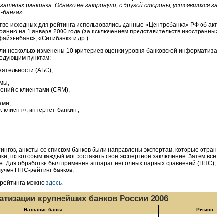
азателях ранкинга. Однако не затронули, с другой стороны, устоявшихся з
-банка».
стве исходных для рейтинга использовались данные «Центробанка» РФ об ак
тоянию на 1 января 2006 года (за исключением представительств иностранны
айзенбанк», «Ситибанк» и др.)
ыли несколько изменены 10 критериев оценки уровня банковской информатиза
ледующим пунктам:
еятельности (АБС),
мы,
ний с клиентами (CRM),
ами,
к-клиент»,
интернет-банкинг,
тингов, анкеты со списком банков были направлены экспертам, которые отран
анки, по которым каждый мог составить свое экспертное заключение. Затем в
е. Для обработки был применен аппарат неполных парных сравнений (НПС)
лучен
НПС-рейтинг
банков.
 рейтинга можно
здесь.
атизации крупнейших банков России 2006
Название банка
Регион