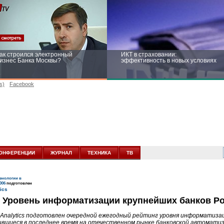
ак строился электронный
ИКТ в страховании:
изнес Банка Москвы?
эффективность в новых условиях
s)
Facebook
ейтинг CNewsInfrastructure 2015:
Информационная безопасность
риглашаем участвовать
бизнеса и госструктур: развитие в
новых условиях
ОНФЕРЕНЦИИ
ЖУРНАЛ
ТЕХНИКА
ТВ
нологии в
006
подготовлен
: Уровень информатизации крупнейших банков Р
Analytics подготовлен очередной ежегодный рейтинг уровня информатизац
вшиеся в последнее время на отечественном рынке банковской автоматиз