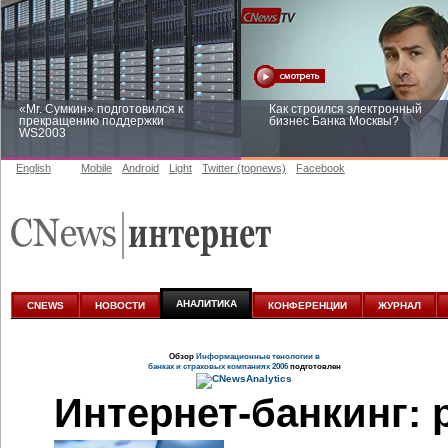
«Mr. Сумкин» подготовился к
Как строился электронный
прекращению поддержки
бизнес Банка Москвы?
WS2003
English
Mobile
Android
Light
Twitter (topnews)
Facebook
Заоблачная оптимизация: как
Рейтинг CNewsInfrastructure 20
Faberlic изменил подход к
приглашаем участвовать
аналитике
АНАЛИТИКА
CNEWS
НОВОСТИ
КОНФЕРЕНЦИИ
ЖУРНАЛ
Обзор
Информационные тенологии в
банках и страховых компаниях 2006
подготовлен
Интернет-банкинг:
р