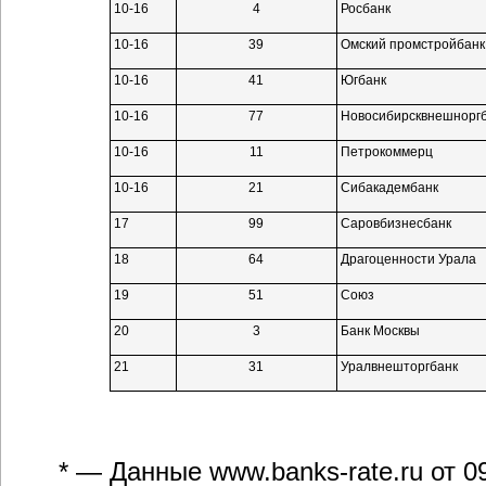
10-16
4
Росбанк
10-16
39
Омский промстройбанк
10-16
41
Югбанк
10-16
77
Новосибирсквнешнорг
10-16
11
Петрокоммерц
10-16
21
Сибакадембанк
17
99
Саровбизнесбанк
18
64
Драгоценности Урала
19
51
Союз
20
3
Банк Москвы
21
31
Уралвнешторгбанк
* — Данные
www.banks-rate.ru
от 0