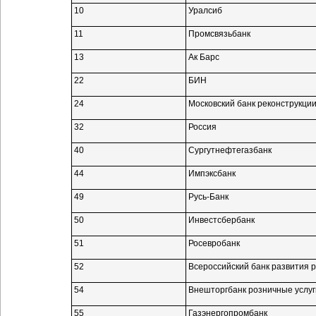
10
Уралсиб
11
Промсвязьбанк
13
Ак Барс
22
БИН
24
Московский банк реконструкции
32
Россия
40
Сургутнефтегазбанк
44
Импэксбанк
49
Русь-Банк
50
Инвестсбербанк
51
Росевробанк
52
Всероссийский банк развития 
54
Внешторгбанк розничные услуг
55
Газэнергопромбанк