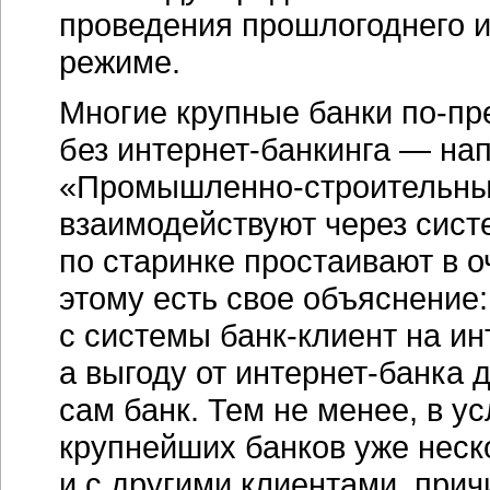
проведения прошлогоднего и
режиме.
Многие крупные банки
по-пр
без
интернет-банкинга
— нап
«Промышленно-строительн
взаимодействуют через сис
по старинке простаивают в о
этому есть свое объяснение
с системы
банк-клиент
на
ин
а выгоду от
интернет-банка
д
сам банк. Тем не менее, в у
крупнейших банков уже неск
и с другими клиентами, прич