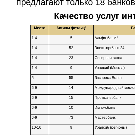
предлагают только 18 банков
Качество услуг
ин
Место
Активы физлиц*
Б
1-4
5
Альфа-банк**
1-4
52
Внешторгбанк 24
1-4
23
Северная казна
1-4
9
Уралсиб (Москва)
5
55
Экспресс-Волга
6-9
14
Международный москов
6-9
15
Промсвязьбанк
6-9
10
Импэксбанк
6-9
73
Мастербанк
10-16
9
Уралсиб (регионы)