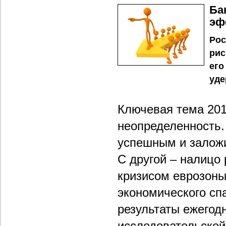
Ба
эф
Рос
рис
его
уде
Ключевая тема 201
неопределенность. 
успешным и заложи
С другой – налицо
кризисом еврозоны
экономического спа
результаты ежегод
исследовательской