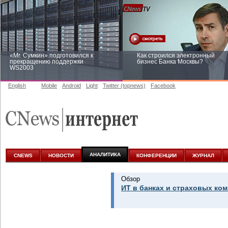
«Mr. Сумкин» подготовился к
Как строился электронный
прекращению поддержки
бизнес Банка Москвы?
WS2003
English
Mobile
Android
Light
Twitter (topnews)
Facebook
Заоблачная оптимизация: как
Рейтинг CNewsInfrastructure 20
Faberlic изменил подход к
приглашаем участвовать
аналитике
АНАЛИТИКА
CNEWS
НОВОСТИ
КОНФЕРЕНЦИИ
ЖУРНАЛ
Обзор
ИТ в банках и страховых ком