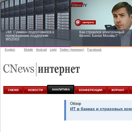
«Mr. Сумкин» подготовился к
Как строился электронный
прекращению поддержки
бизнес Банка Москвы?
WS2003
English
Mobile
Android
Light
Twitter (topnews)
Facebook
Заоблачная оптимизация: как
Рейтинг CNewsInfrastructure 20
Faberlic изменил подход к
приглашаем участвовать
аналитике
АНАЛИТИКА
CNEWS
НОВОСТИ
КОНФЕРЕНЦИИ
ЖУРНАЛ
Обзор
ИТ в банках и страховых ком