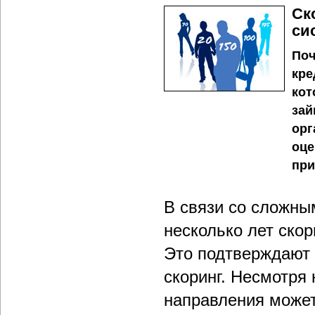
Ск
си
Поч
кре
кот
зай
орг
оце
при
В связи со сложны
несколько лет ско
Это подтверждают 
скоринг. Несмотря 
направления может