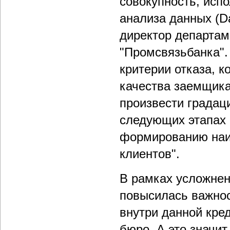
совокупность, испо
анализа данных (Da
директор департам
"Промсвязьбанка". 
критерии отказа, 
качества заемщика
произвести градац
следующих этапах 
формированию наи
клиентов".
В рамках усложнен
повысилась важнос
внутри данной кред
бюро. А это значи