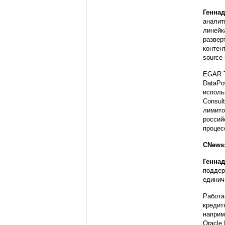
Генна
аналит
линейк
развер
контен
source
EGAR T
DataPo
исполь
Consul
лимито
россий
процес
CNews
Генна
поддер
единич
Работа
кредит
наприм
Oracle