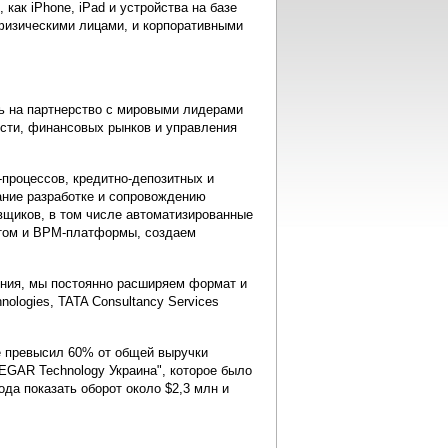
как iPhone, iPad и устройства на базе
физическими лицами, и корпоративными
ь на партнерство с мировыми лидерами
ости, финансовых рынков и управления
-процессов, кредитно-депозитных и
ание разработке и сопровождению
вщиков, в том числе автоматизированные
нтом и BPM-платформы, создаем
ения, мы постоянно расширяем формат и
nologies, TATA Consultancy Services
е превысил 60% от общей выручки
EGAR Technology Украина", которое было
ода показать оборот около $2,3 млн и