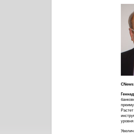
CNews:
Генна
банков
преиму
Растет
инстру
уровня
Увелич