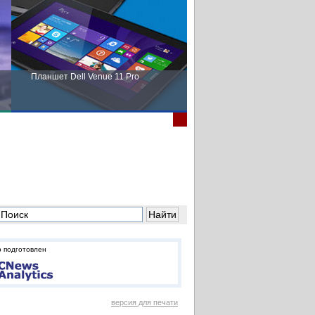
Планшет Dell Venue 11 Pro
Пора выбирать Fujitsu!
 подготовлен
версия для печати