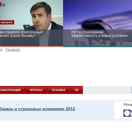
ак строился электронный
ИКТ в страховании:
изнес Банка Москвы?
эффективность в новых условиях
s)
Facebook
ейтинг CNewsInfrastructure 2015:
Информационная безопасность
риглашаем участвовать
бизнеса и госструктур: развитие в
новых условиях
ОНФЕРЕНЦИИ
ЖУРНАЛ
ТЕХНИКА
ТВ
Обзор
банках и страховых компаниях 2012