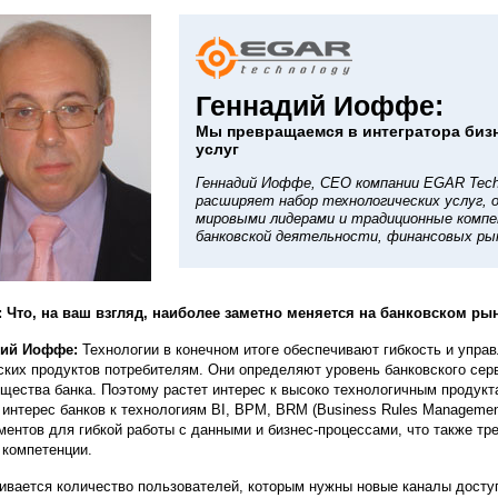
Геннадий Иоффе:
Мы превращаемся в интегратора биз
услуг
Геннадий Иоффе, CEO компании EGAR Techno
расширяет набор технологических услуг, 
мировыми лидерами и традиционные компе
банковской деятельности, финансовых рын
 Что, на ваш взгляд, наиболее заметно меняется на банковском ры
дий Иоффе:
Технологии в конечном итоге обеспечивают гибкость и управ
ских продуктов потребителям. Они определяют уровень банковского се
щества банка. Поэтому растет интерес к высоко технологичным продук
 интерес банков к технологиям BI, BPM, BRM (Business Rules Management
ментов для гибкой работы с данными и бизнес-процессами, что также тр
 компетенции.
ивается количество пользователей, которым нужны новые каналы доступ