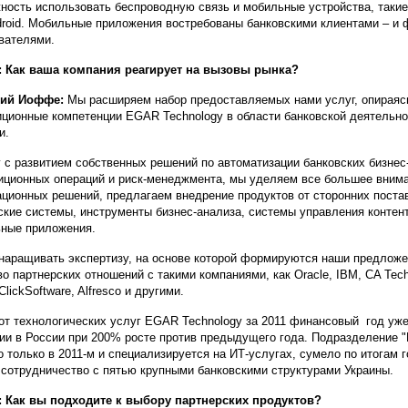
ность использовать беспроводную связь и мобильные устройства, такие, 
roid. Мобильные приложения востребованы банковскими клиентами – и 
вателями.
 Как ваша компания реагирует на вызовы рынка?
дий Иоффе:
Мы расширяем набор предоставляемых нами услуг, опираяс
иционные компетенции EGAR Technology в области банковской деятельн
и.
 с развитием собственных решений по автоматизации банковских бизнес
иционных операций и риск-менеджмента, мы уделяем все большее вним
ационных решений, предлагаем внедрение продуктов от сторонних поста
ские системы, инструменты бизнес-анализа, системы управления конте
ные приложения.
наращивать экспертизу, на основе которой формируются наши предлож
во партнерских отношений с такими компаниями, как Oracle, IBM, CA Tech
ClickSoftware, Alfresco и другими.
от технологических услуг EGAR Technology за 2011 финансовый год уж
ии в России при 200% росте против предыдущего года. Подразделение "
о только в 2011-м и специализируется на ИТ-услугах, сумело по итогам г
 сотрудничество с пятью крупными банковскими структурами Украины.
 Как вы подходите к выбору партнерских продуктов?