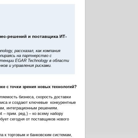
нес-решений и поставщика ИТ-
logy, рассказал, как компания
опираясь на партнерство с
тенции EGAR Technology в области
ков и управления рисками.
нке с точки зрения новых технологий?
ляемость бизнеса, скорость доставки
рвиса и создают ключевые конкурентные
там, интеграционным решениям.
 – прим. ред.) – ко всему набору
ебует сегодня от поставщиков нового
а к торговым и банковским системам,