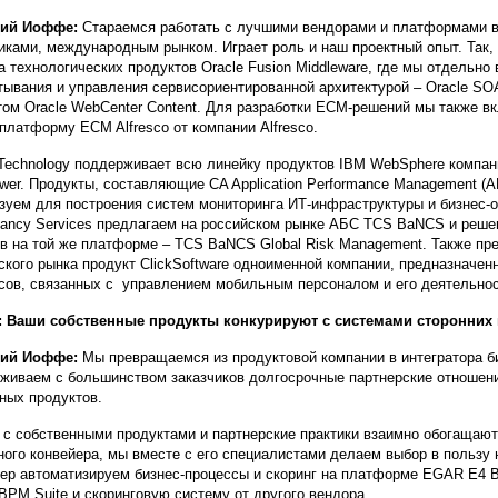
дий Иоффе:
Стараемся работать с лучшими вендорами и платформами в
иками, международным рынком. Играет роль и наш проектный опыт. Так, е
а технологических продуктов Oracle Fusion Middleware, где мы отдельн
тывания и управления cервисориентированной архитектурой – Oracle SOA
том Oracle WebCenter Content. Для разработки ECM-решений мы также в
-платформу ECM Alfresco от компании Alfresco.
echnology поддерживает всю линейку продуктов IBM WebSphere компан
wer. Продукты, составляющие CA Application Performance Management (A
зуем для построения систем мониторинга ИТ-инфраструктуры и бизнес-о
tancy Services предлагаем на российском рынке АБС TCS BaNCS и реше
в на той же платформе – TCS BaNCS Global Risk Management. Также пр
ского рынка продукт ClickSoftware одноименной компании, предназначен
сов, связанных с управлением мобильным персоналом и его деятельно
: Ваши собственные продукты конкурируют с системами сторонних
дий Иоффе:
Мы превращаемся из продуктовой компании в интегратора б
живаем с большинством заказчиков долгосрочные партнерские отношени
ных продуктов.
 с собственными продуктами и партнерские практики взаимно обогащают
ного конвейера, мы вместе с его специалистами делаем выбор в пользу
ер автоматизируем бизнес-процессы и скоринг на платформе EGAR E4 B
 BPM Suite и скоринговую систему от другого вендора.