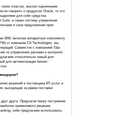
 своих классах, высоко оцененными
сли говорить о продуктах Oracle, то это
о выделяем для себя средства
 Suite, а также систему управления
ключаем в свои предложения open
ии IBM, включая аппаратную компоненту
PM) от компании CA Technologies, мы
пераций. Совместно с компанией Tata
ние по управлению рисками и контролю
едлагаем относительно новый для
ный для автоматизации бизнес-
стью.
 вендоров?
изнес-решений и поставщика ИТ-услуг и
я, выходящие за рамки поставки
 друг друга. Предлагая банку построение
 наиболее приемлемого решения,
anking, либо предлагаем использовать