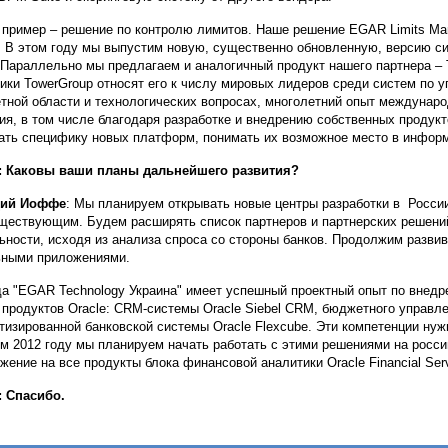
 пример – решение по контролю лимитов. Наше решение EGAR Limits Ma
. В этом году мы выпустим новую, существенно обновленную, версию с
Параллельно мы предлагаем и аналогичный продукт нашего партнера – 
ики TowerGroup относят его к числу мировых лидеров среди систем по у
тной области и технологических вопросах, многолетний опыт междунаро
ия, в том числе благодаря разработке и внедрению собственных продукто
ать специфику новых платформ, понимать их возможное место в информ
: Каковы ваши планы дальнейшего развития?
дий Иоффе
: Мы планируем открывать новые центры разработки в России
ществующим. Будем расширять список партнеров и партнерских решений
ьности, исходя из анализа спроса со стороны банков. Продолжим развив
ными приложениями.
а "EGAR Technology Украина" имеет успешный проектный опыт по внедр
 продуктов Oracle: CRM-системы Oracle Siebel CRM, бюджетного управлени
тизированной банковской системы Oracle Flexcube. Эти компетенции ну
м 2012 году мы планируем начать работать с этими решениями на росси
жение на все продукты блока финансовой аналитики Oracle Financial Serv
 Спасибо.