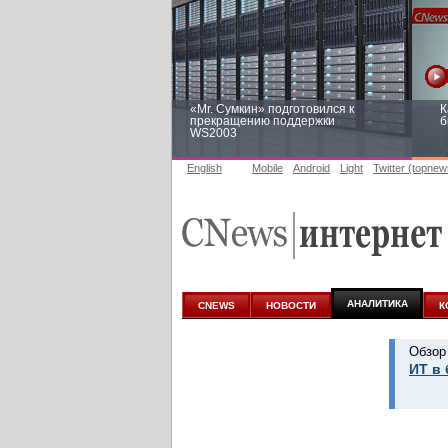
«Mr. Сумкин» подготовился к
К
прекращению поддержки
б
WS2003
English
Mobile
Android
Light
Twitter (topnew
Заоблачная оптимизация: как
Р
Faberlic изменил подход к
п
аналитике
АНАЛИТИКА
CNEWS
НОВОСТИ
К
Обзор
ИТ в 