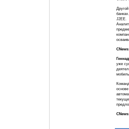
Другой
банках
J2EE. 
Аналит
предме
компан
осваив
CNews
Генна
уже су
деятел
мобиль
Команд
основе
автома
текуще
предло
CNews: