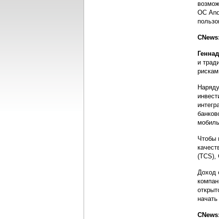
возмож
ОС And
пользо
CNews:
Генна
и трад
рискам
Наряду
инвест
интегр
банков
мобиль
Чтобы 
качест
(TCS), 
Доход 
компан
открыт
начать
CNews: