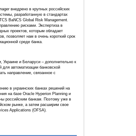
nager внедрено в крупных российских
истемы, разработанную в стандартах
TCS BaNCS Global Risk Management.
правлению рисками. Экспертиза в
дных проектов, которым обладает
в, позволяет нам в очень короткий срок
ационной среде банка.
, Украине и Беларуси – дополнительно к
 для автоматизации банковской
ать направление, связанное с
ению в украинских банках решений на
я на базе Oracle Hyperion Planning и
жны российским банкам. Поэтому уже в
йском рынке, а затем расширим свое
ices Applications (OFSA).