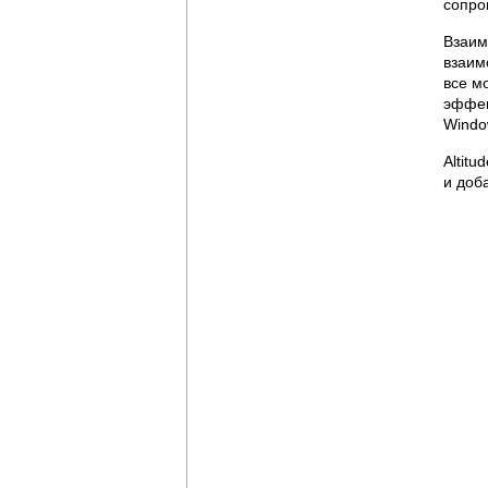
сопро
Взаим
взаим
все м
эффек
Windo
Altit
и доб