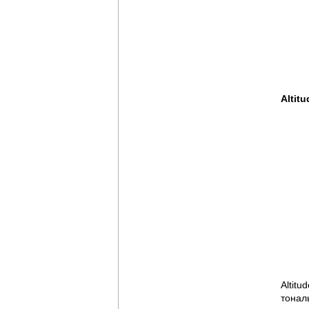
Altit
Altit
тонал