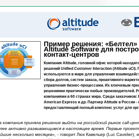
Пример решения: «Белтел»
Altitude Software для пост
контакт-центров
Компания Altitude, головной офис которой находи
решений Unified Customer Interaction (Altitude uCI).
используются в мире для управления взаимодейств
сбора долгов, систем заказа, проактивного маркет
управления бизнес-процессами. Их ключевым пре
решениями практически любых производителей. Ре
компаниями в 60 странах мира. Среди заказчиков: R
American Express и др. Партнер Altitude в России 
предоставляющий полный комплекс услуг для орга
 компания приняла решение выйти на российский рынок call-цен
лее активно развивающимся в настоящее время. Первые проект
йшие несколько месяцев», -
говорит Люк Кавельер (Luc Cavelier),