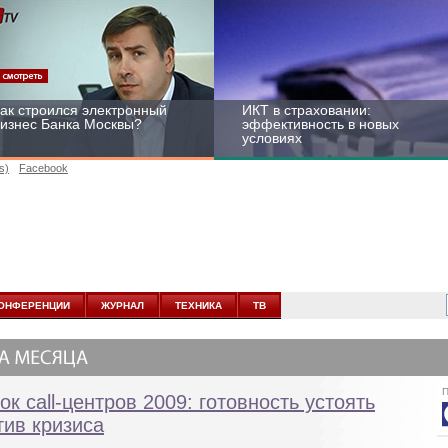
ак строился электронный
ИКТ в страховании:
изнес Банка Москвы?
эффективность в новых
условиях
s)
Facebook
ейтинг CNewsInfrastructure
Информационная
015: приглашаем
безопасность бизнеса и
частвовать
госструктур: развитие в
ОНФЕРЕНЦИИ
ЖУРНАЛ
ТЕХНИКА
ТВ
новых условиях
П
ок call-центров 2009: готовность устоять
тив кризиса