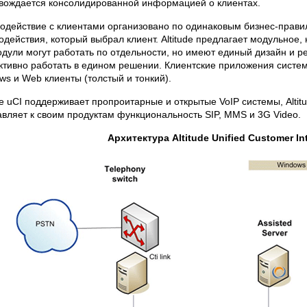
вождается консолидированной информацией о клиентах.
одействие с клиентами организовано по одинаковым бизнес-прави
одействия, который выбрал клиент. Altitude предлагает модульное,
одули могут работать по отдельности, но имеют единый дизайн и р
тивно работать в едином решении. Клиентские приложения системы
ws и Web клиенты (толстый и тонкий).
ude uCI поддерживает пропроитарные и открытые VoIP системы, Alti
авляет к своим продуктам функциональность SIP, MMS и 3G Video.
Архитектура Altitude Unified Customer In