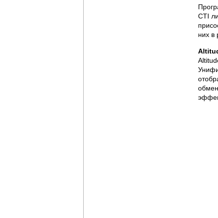
Прогр
CTI л
присо
них в
Altit
Altit
Унифи
отобр
обмен
эффек