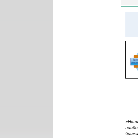
«Наша
наибо
ближа