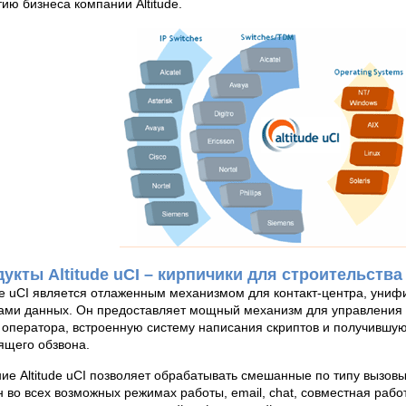
тию бизнеса компании Altitude.
укты Altitude uCI – кирпичики для строительства
ude uCI является отлаженным механизмом для контакт-центра, ун
ами данных. Он предоставляет мощный механизм для управления 
 оператора, встроенную систему написания скриптов и получившую
ящего обзвона.
ие Altitude uCI позволяет обрабатывать смешанные по типу вызо
н во всех возможных режимах работы, email, chat, совместная рабо