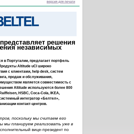
версия для печати
 представляет решения
роения независимых
тся в Португалии, предлагает портфель
 Продукты Altitude uCI широко
ия с клиентами, help desk, систем
инга, продаж и обслуживания,
имуществом является совместимость с
шения Altitude используются более 800
aiffeisen, HSBC, Coca-Cola, IKEA,
- системный интегратор «Белтел»,
низации контакт-центров.
тров, поскольку мы считаем его
ы мы планируем реализовать уже в
 исполнительный вице-президент по