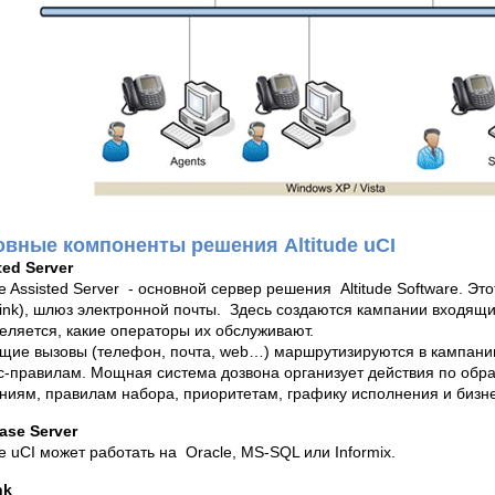
вные компоненты решения Altitude uCI
ted Server
ude Assisted Server - основной сервер решения Altitude Software. 
Link), шлюз электронной почты. Здесь создаются кампании входящ
еляется, какие операторы их обслуживают.
щие вызовы (телефон, почта, web…) маршрутизируются в кампани
с-правилам. Мощная система дозвона организует действия по обра
ниям, правилам набора, приоритетам, графику исполнения и бизн
ase Server
de uCI может работать на Oracle, MS-SQL или Informix.
nk