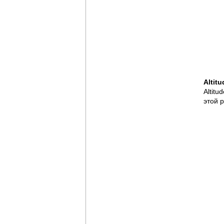
Altit
Altit
этой 