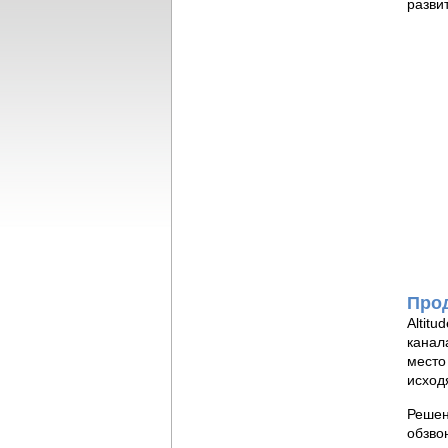
разви
Прод
Altit
канал
место
исход
Решен
обзво