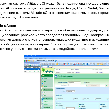
аммная система Altitude uCI может быть подключена к сущестую
инк. Altitude интегрируется с решениями Avaya, Cisco, Nortel, Si
единение системы Altitude uCI к нескольким станциям разных прои
 рамках одной кампании.
ude uAgent
ude uAgent - рабочее место оператора – обеспечивает поддержку р
цированное рабочее место предлагает понятный и единообразный
ажения данных о клиенте, сопровождающих входящие и исходящие
 сообщениями через интернет. Эта информация позволяет специа
тивно управлять всеми типами взаимодействия с клиентами.