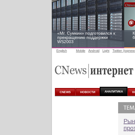
«Mr. Сумкин» подготовился к
К
прекращению поддержки
б
WS2003
English
Mobile
Android
Light
Twitter (topnew
Заоблачная оптимизация:
Р
как Faberlic изменил подход
2
к аналитике
у
АНАЛИТИКА
CNEWS
НОВОСТИ
К
Рын
про