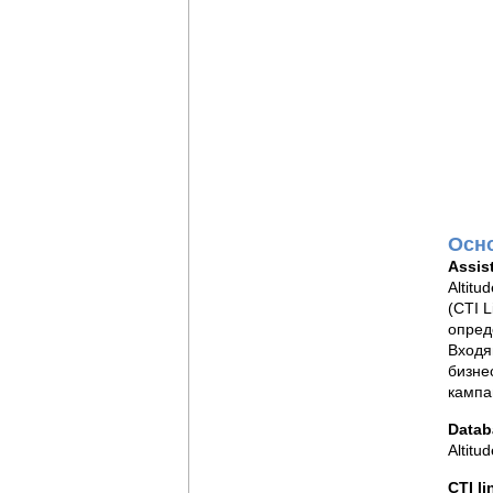
Осно
Assis
Altit
(CTI 
опред
Входя
бизне
кампа
Datab
Altitu
CTI li