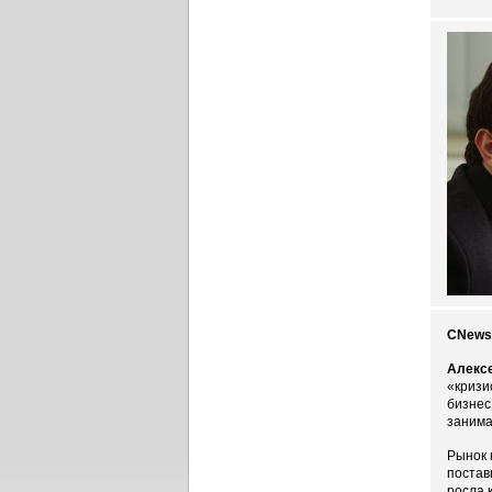
CNews:
Алекс
«кризис
бизнес
занима
Рынок 
постав
росла 