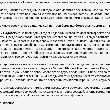
димости выкупа ПО – это позволяет оплачивать большинство расходов из тек
лали, начиная с середины 2008 года, около десятка проектов на базе Naumen
ют, половина уже расширила количество рабочих мест, остальные запланиров
димость такого решения на рынке уже доказана нашими текущими клиентами
 Какие проекты по созданию сall-центров были наиболее значимыми для
ей Садовский:
За прошедший год мы сделали несколько десятков проектов са
сти. Среди вновь созданных аутсорсинговых call-центров я бы выдел контакт-ц
был запущен в самые сжатые сроки и сразу же начал набирать клиентскую баз
а после запуска нашей системы, компанией обслуживается большое количеств
их клиентов много известных компаний. Что хотелось бы отметить, так это в
ика, которые с первых дней, освоив механизмы создания и управления проект
рактически все вопросы настройки и сопровождения системы.
сударственных заказчиков нами в прошедшем году было сделано довольно мн
, реализованный на наших продуктах Naumen Phone и Naumen Service Desk,
 Ростов-на-Дону занял первое место среди других подобных ИT-проектов во в
ронный муниципалитет-2009». Мы гордимся этим достижением, так как полу
 работы и накопленного опыта в построении комплексных решений обслужив
в этом году совместно с партнерами мы сделали несколько проектов на терри
рошедший год и был особенно сложным для наших соседей, многие компании
ть свои процессы обслуживания, повысив свою эффективность.
 Спасибо.