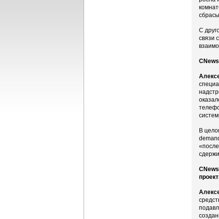
комнат
сбрасы
С друг
связи 
взаимо
CNews:
Алекс
специа
надстр
оказал
телефо
систем
В цело
demand
«после
сдержи
CNews:
проект
Алекс
средст
подавл
создан