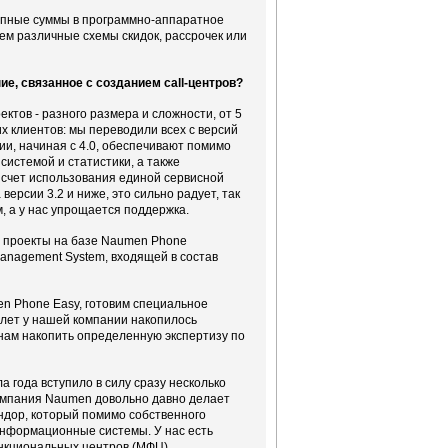
крупные суммы в программно-аппаратное
аем различные схемы скидок, рассрочек или
е, связанное с созданием сall-центров?
ктов - разного размера и сложности, от 5
х клиентов: мы переводили всех с версий
и, начиная с 4.0, обеспечивают помимо
истемой и статистики, а также
счет использования единой сервисной
ерсии 3.2 и ниже, это сильно радует, так
, а у нас упрощается поддержка.
е проекты на базе Naumen Phone
anagement System, входящей в состав
n Phone Easy, готовим специальное
 лет у нашей компании накопилось
нам накопить определенную экспертизу по
а года вступило в силу сразу несколько
Компания Naumen довольно давно делает
ндор, который помимо собственного
информационные системы. У нас есть
нкциональных центров (МФЦ),