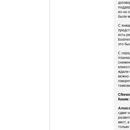
догово
поддер
из-за 
были м
С янва
предст
есть р
busine
это бы
С сере
планка
снижен
клиент
ждали 
можно 
говоря
темпам
CNews:
Каким 
Алекс
сдвиг 
развит
мест, 
только