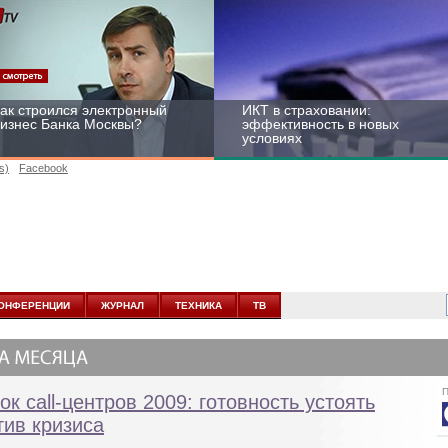
ак строился электронный
ИКТ в страховании:
изнес Банка Москвы?
эффективность в новых
условиях
s)
Facebook
ейтинг CNewsInfrastructure
Информационная
015: приглашаем
безопасность бизнеса и
частвовать
госструктур: развитие в
ОНФЕРЕНЦИИ
ЖУРНАЛ
ТЕХНИКА
ТВ
новых условиях
П
ок call-центров 2009: готовность устоять
тив кризиса