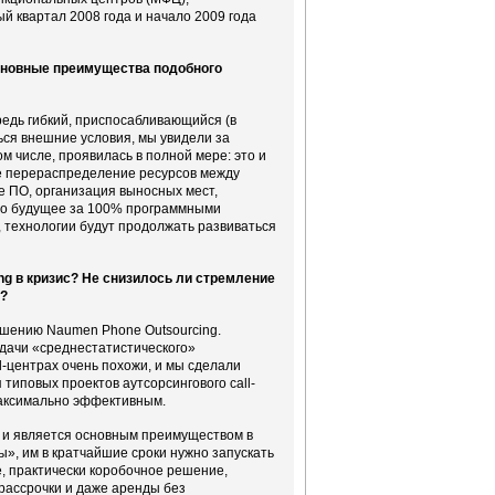
й квартал 2008 года и начало 2009 года
основные преимущества подобного
редь гибкий, приспосабливающийся (в
ься внешние условия, мы увидели за
м числе, проявилась в полной мере: это и
ое перераспределение ресурсов между
е ПО, организация выносных мест,
 что будущее за 100% программными
о, технологии будут продолжать развиваться
g в кризис? Не снизилось ли стремление
»?
шению Naumen Phone Outsourcing.
адачи «среднестатистического»
all-центрах очень похожи, и мы сделали
типовых проектов аутсорсингового call-
максимально эффективным.
 и является основным преимуществом в
ы», им в кратчайшие сроки нужно запускать
е, практически коробочное решение,
рассрочки и даже аренды без