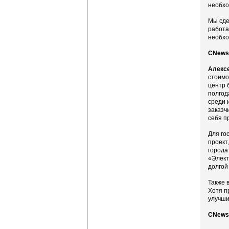
необхо
Мы сде
работа
необхо
CNews:
Алекс
стоимо
центр 
полгод
среди 
заказч
себя п
Для го
проект
города
«Элект
долгой
Также 
Хотя п
улучши
CNews: