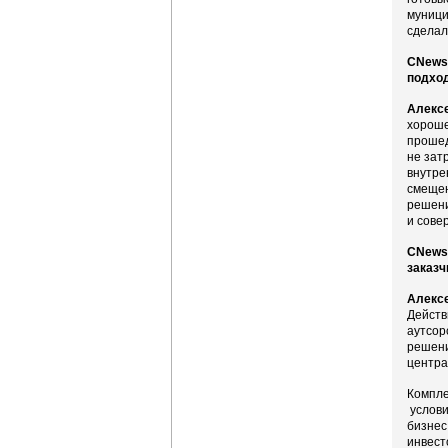
муници
сделал
CNews:
подход
Алекс
хороше
прошед
не зат
внутре
смещен
решени
и сове
CNews:
заказч
Алекс
Действ
аутсор
решени
центра
Компле
услови
бизнес
инвест