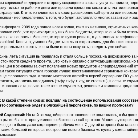
ры сервисной поддержки в сторону сокращения состава услуг: например, пе
жку только по рабочим дням или просили временно сократить платежи в свя
сокращений. Кто-то из клиентов отложил расширение call-центра или перехо
есяцы - неопределенность того, что будет, заставляло многих затаиться и жд
ря-февраля 2009 года пошла новая волна, как я их называю, «кризисных» кли
авляли себе, что происходит, и у них были бюджеты, которые они были готовы
еальные вопросы в бизнесе, которые нужно решать, а для многих телефонное 
ss critical. Конечно, у многих бюджеты сильно сократились, для большинства
ли реальные клиенты, и они были готовы покупать, внедрять уже сейчас.
дины лета ситуация выправилась и стала больше похожа на докризисную за и
 стоимости среднего проекта. Это хоть и связано с затухающим кризисом, но 
ие цен в основном за счет появления новых продуктов и спецпредложений о
ам также ситуация стала гораздо лучше: восстанавливаем сервисные контрак
еще с прошлого года, а такого массового апгрейта версий серверного ПО у нас н
сказать, что жизнь наладилась (тьфу-тьфу-тьфу, не сглазить), и если не случи
т с начала лета, но что-то ее все не случается), решение и компания продол
и.
 В какой степени кризис повлиял на соотношение использования собствен
это соотношение будет в ближайшей перспективе, по вашим прогнозам?
ей Садовский:
На мой взгляд, общее соотношение не поменялось, я бы даже с
на рынке был в сторону именно собственных call-центров. Многие аутсорсинг
ие, где-то было даже сокращение рабочих мест. С другой стороны был массов
а также большой интерес в построении нового бизнеса «с нуля» у компаний/и
 слышали.