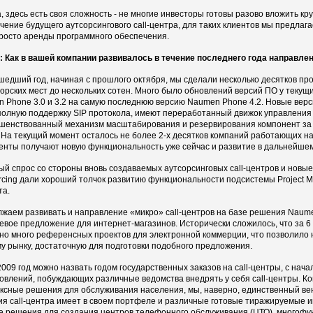
, здесь есть своя сложность - не многие инвесторы готовы разово вложить 
чение будущего аутсорсингового call-центра, для таких клиентов мы предлаг
росто аренды программного обеспечения.
 Как в вашей компании развивалось в течение последнего года направлени
шедший год, начиная с прошлого октября, мы сделали несколько десятков прое
орских мест до нескольких сотен. Много было обновлений версий ПО у текущи
 Phone 3.0 и 3.2 на самую последнюю версию Naumen Phone 4.2. Новые верси
полную поддержку SIP протокола, имеют переработанный движок управления с
шенствованный механизм масштабирования и резервирования компонент за 
На текущий момент осталось не более 2-х десятков компаний работающих на в
иенты получают новую функциональность уже сейчас и развитие в дальнейшем
ый спрос со стороны вновь создаваемых аутсорсинговых call-центров и новы
rcing дали хороший толчок развитию функциональности подсистемы Project M
та.
жаем развивать и направление «микро» call-центров на базе решения Naume
евое предложение для интернет-магазинов. Исторически сложилось, что за 6
но много референсных проектов для электронной коммерции, что позволило 
у рынку, достаточную для подготовки подобного предложения.
2009 год можно назвать годом государственных заказов на call-центры, с начал
овлений, побуждающих различные ведомства внедрять у себя call-центры. 
ксные решения для обслуживания населения, мы, наверно, единственный ве
я call-центра имеет в своем портфеле и различные готовые тиражируемые 
е решения для создания центров телефонного обслуживания (ЦТО), многофу