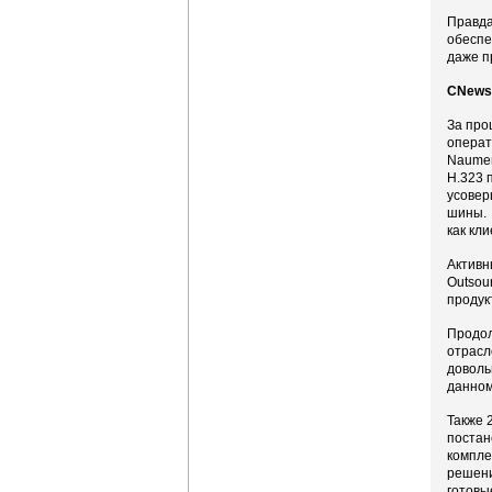
Правда
обеспе
даже п
CNews:
За про
операт
Naumen
H.323 
усовер
шины. 
как кл
Активн
Outsou
продук
Продол
отрасл
доволь
данном
Также 
постан
компле
решени
готовы