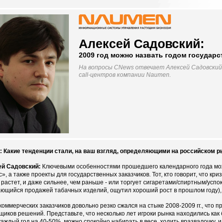
Алексей Садовский:
2009 год можно назвать годом государс
На вопросы CNews отвечает Алексей Садовский
call-центров компании Naumen.
 Какие тенденции стали, на ваш взгляд, определяющими на российском рынк
ей Садовский:
Ключевыми особенностями прошедшего календарного года мо
», а также проекты для государственных заказчиков. Тот, кто говорит, что криз
 растет, и даже сильнее, чем раньше - или торгует сигаретами/спиртным/успо
ющийся продажей табачных изделий, ощутил хороший рост в прошлом году), 
коммерческих заказчиков довольно резко сжался на стыке 2008-2009 гг., что 
щиков решений. Представьте, что несколько лет игроки рынка находились как
каждый год на 40-50%, можно спокойно набирать в весе, ходить вразвалочку, и