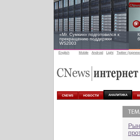
«Mr. Сумкин» подготовился к
К
прекращению поддержки
б
WS2003
English
Mobile
Android
Light
Twitter (topnew
Заоблачная оптимизация:
Р
как Faberlic изменил подход
2
к аналитике
у
АНАЛИТИКА
CNEWS
НОВОСТИ
К
Рын
про