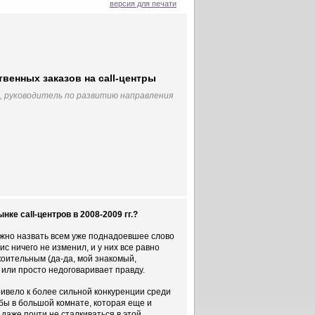
версия для печати
твенных заказов на call-центры
, руководитель по развитию направления
е сall-центров в 2008-2009 гг.?
жно назвать всем уже поднадоевшее слово
ис ничего не изменил, и у них все равно
коительным (да-да, мой знакомый,
или просто недоговаривает правду.
привело к более сильной конкуренции среди
 бы в большой комнате, которая еще и
 даже почти не сталкиваться в этой