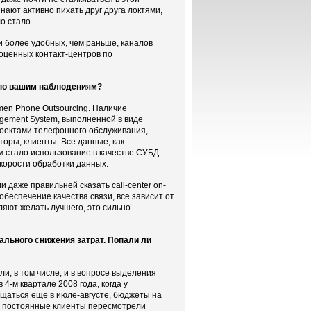
нают активно пихать друг друга локтями,
о стало.
и более удобных, чем раньше, каналов
ноценных контакт-центров по
, по вашим наблюдениям?
men Phone Outsourcing. Наличие
ement System, выполненной в виде
роектами телефонного обслуживания,
оры, клиенты. Все данные, как
м стало использование в качестве СУБД
скорости обработки данных.
и даже правильней сказать call-center on-
обеспечение качества связи, все зависит от
вляют желать лучшего, это сильно
мального снижения затрат. Попали ли
ли, в том числе, и в вопросе выделения
4-м квартале 2008 года, когда у
щаться еще в июле-августе, бюджеты на
и постоянные клиенты пересмотрели