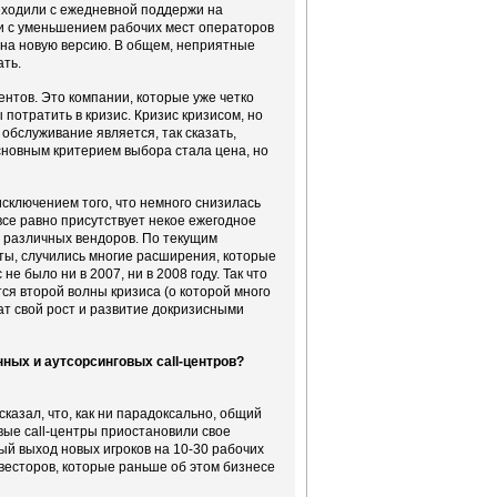
реходили с ежедневной поддержи на
зи с уменьшением рабочих мест операторов
д на новую версию. В общем, неприятные
ать.
ентов. Это компании, которые уже четко
 потратить в кризис. Кризис кризисом, но
обслуживание является, так сказать,
 основным критерием выбора стала цена, но
сключением того, что немного снизилась
все равно присутствует некое ежегодное
т различных вендоров. По текущим
ты, случились многие расширения, которые
е было ни в 2007, ни в 2008 году. Так что
тся второй волны кризиса (о которой много
жат свой рост и развитие докризисными
ных и аутсорсинговых сall-центров?
казал, что, как ни парадоксально, общий
овые call-центры приостановили свое
ый выход новых игроков на 10-30 рабочих
нвесторов, которые раньше об этом бизнесе