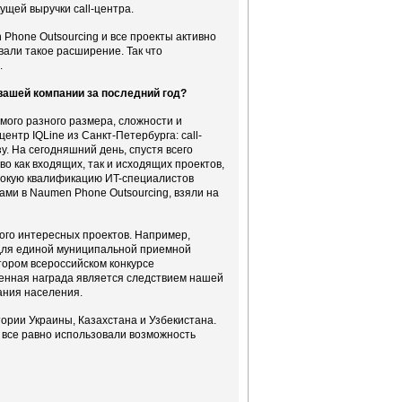
ущей выручки call-центра.
 Phone Outsourcing и все проекты активно
али такое расширение. Так что
.
 вашей компании за последний год?
мого разного размера, сложности и
ентр IQLine из Санкт-Петербурга: call-
у. На сегодняшний день, спустя всего
о как входящих, так и исходящих проектов,
ысокую квалификацию ИT-специалистов
ами в Naumen Phone Outsourcing, взяли на
ого интересных проектов. Например,
 для единой муниципальной приемной
тором всероссийском конкурсе
ченная награда является следствием нашей
ания населения.
тории Украины, Казахстана и Узбекистана.
 все равно использовали возможность