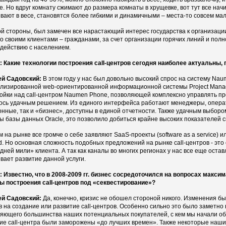
е. Но вдруг комнату сжимают до размера комнаты в хрущевке, вот тут все начи
вают в весе, становятся более гибкими и динамичными – места-то совсем мал
ой стороны, был замечен все нарастающий интерес государства к организаци
со своими клиентами – гражданами, за счет организации горячих линий и пол
действию с населением.
 Какие технологии построения сall-центров сегодня наиболее актуальны
ей Садовский:
В этом году у нас был довольно высокий спрос на систему Nau
лизированной web-ориентированной информационной системы Project Manag
ойки над call-центром Naumen Phone, позволяющей комплексно управлять п
ось удачным решением. Из единого интерфейса работают менеджеры, операт
нные, так и «бизнес», доступны в единой отчетности. Также удачным выборо
ы базы данных Oracle, это позволило добиться крайне высоких показателей 
м на рынке все громче о себе заявляют SaaS-проекты (software as a service) ил
. Но основная сложность подобных предложений на рынке call-центров - это 
дней мили» клиента. А так как каналы во многих регионах у нас все еще оста
вает развитие данной услуги.
 Известно, что в 2008-2009 гг. бизнес сосредоточился на вопросах макси
ы построения сall-центров под «секвестирование»?
ей Садовский:
Да, конечно, кризис не обошел стороной никого. Изменения бы
в на создание или развитие call-центров. Особенно сильно это было заметно в 
яющего большинства наших потенциальных покупателей, с кем мы начали об
ие call-центра были заморожены «до лучших времен». Также некоторые наш