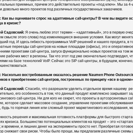
пальных приемных, причем это действительно проекты «под ключ». Мы за 4-ы
и довольно много проектов под различных государственных заказчиков.
 Как вы оцениваете спрос на адаптивные сall-центры? В чем вы видите 
а в кризис?
ей Садовский:
Я очень люблю этот термин – «адаптивный», это в первую оче
м смысле этого слова) под изменяющиеся внешние условия. Как могут менят
ший год. И здесь гибкость программных VoIP решений и нашего продукта, в то
ратные переезды call-центров на новые площадки (офисы), это и оперативн
нними проектами call-центра, запуск функционально новых проектов на том ж
ие рабочих мест в регионы. Так что этот год уже окончательно подтвердил,
ями на базе технологий VoIP. Сейчас это SIP call-центры, в будущем, конечн
ршенствоваться.
 Насколько востребованным оказалось решение Naumen Phone Outsourcin
иков к приобретению сall-центров, построенных по принципу «все в одном
ей Садовский:
Спасибо, что разрешили уделить отдельное время нашему ре
ительно, его особенность в том, что данный продукт комплексно закрывает з
сингового call-центра. Ни для кого не секрет, что проекты в аутсорсинговых c
е, которое сделает массовое создание, управление проектами обслуживания 
, будь то горячая линия или сложный проект маркетингового исследования, 
кность решения и максимальная готовность платформы для быстрого старта
ях кризиса. Большинство потенциальных клиентов на продукт – это «стартап
; и времени, и лишних денег на эксперименты просто нет. Приобретая готово
ор снижает свои риски. Чтобы было проще, мы предлагаем различные схемы 