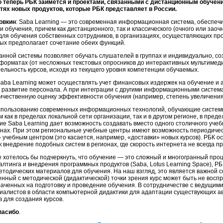
то теперь РБК займется и проектами, связанными с дистанционным обуче
тях новых продуктов, которые РБК представляет в России.
овкин
: Saba Learning — это современная информационная система, обеспе
и обучения, причем как дистанционного, так и классического (очного или зао
для обучения собственных сотрудников, в организациях, осуществляющих прод
ых предполагает сочетание обеих функций.
нной системы позволяет обучать слушателей в группах и индивидуально, соз
 форматах (от несложных текстовых опросников до интерактивных мультимед
ельность курсов, исходя из текущего уровня компетенции обучаемых.
Saba Learning может осуществлять учет финансовых издержек на обучение и а
в развитие персонала. А при интеграции с другими информационными систем
ичественную оценку эффективности обучения (например, степень увеличени
спользованию современных информационных технологий, обучающие системы
м как в пределах локальной сети организации, так и в другом регионе, в пре
е Saba Learning дает возможность создавать вместо одного столичного уче
ионах. При этом региональные учебные центры имеют возможность периодиче
 учебным центром (это касается, например, «доставки» новых курсов). РБК ос
к внедрение подобных систем в регионах, где скорость интернета не всегда п
 хотелось бы подчеркнуть, что обучение — это сложный и многогранный про
лтинга и внедрения программных продуктов (Saba, Lotus Learning Space), Р
етодических материалов для обучения. На наш взгляд, это является важной 
нный с методической (дидактической) точки зрения курс может быть не воспр
раченных на подготовку и проведение обучения. В сотрудничестве с ведущим
алистов в области компьютерной дидактики для адаптации существующих авт
 для создания курсов.
пасибо
.