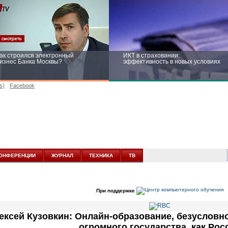
ак строился электронный
ИКТ в страховании:
изнес Банка Москвы?
эффективность в новых условиях
s)
Facebook
ейтинг CNewsInfrastructure 2015:
Информационная безопасность
риглашаем участвовать
бизнеса и госструктур: развитие в
новых условиях
ОНФЕРЕНЦИИ
ЖУРНАЛ
ТЕХНИКА
ТВ
При поддержке
ексей Кузовкин: Онлайн-образование, безусловно
огромного государства, как Рос