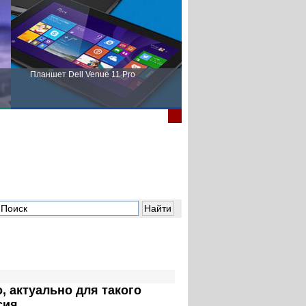
Планшет Dell Venue 11 Pro
Пора выбирать Fujitsu!
, актуально для такого
сия