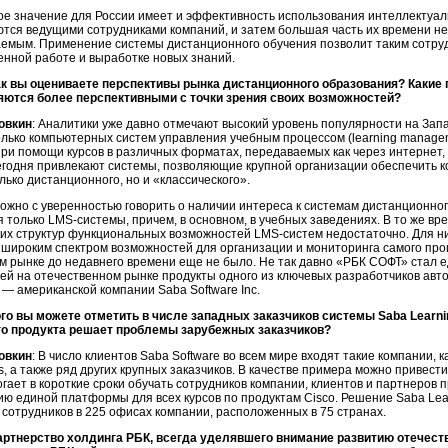
е значение для России имеет и эффективность использования интеллектуал
тся ведущими сотрудниками компаний, и затем большая часть их времени н
аемым. Применение системы дистанционного обучения позволит таким сотру
енной работе и выработке новых знаний.
ак вы оцениваете перспективы рынка дистанционного образования? Какие
яются более перспективными с точки зрения своих возможностей?
овкин
: Аналитики уже давно отмечают высокий уровень популярности на Зап
лько компьютерных систем управления учебным процессом (learning managem
ри помощи курсов в различных форматах, передаваемых как через интернет,
егодня привлекают системы, позволяющие крупной организации обеспечить к
лько дистанционного, но и «классического».
ожно с уверенностью говорить о наличии интереса к системам дистанционного
 только LMS-системы, причем, в основном, в учебных заведениях. В то же вр
ких структур функциональных возможностей LMS-систем недостаточно. Для 
широким спектром возможностей для организации и мониторинга самого пр
м рынке до недавнего времени еще не было. Не так давно «РБК СОФТ» стал 
ей на отечественном рынке продукты одного из ключевых разработчиков ав
— американской компании Saba Software Inc.
ого вы можете отметить в числе западных заказчиков системы Saba Learnin
о продукта решает проблемы зарубежных заказчиков?
овкин
: В число клиентов Saba Software во всем мире входят такие компании, к
s, а также ряд других крупных заказчиков. В качестве примера можно привест
гает в короткие сроки обучать сотрудников компании, клиентов и партнеров п
 единой платформы для всех курсов по продуктам Cisco. Решение Saba Lear
. сотрудников в 225 офисах компании, расположенных в 75 странах.
артнерство холдинга РБК, всегда уделявшего внимание развитию отечестве