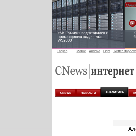
«Mr. Сумкин» подготовился к
К
прекращению поддержки
б
WS2003
English
Mobile
Android
Light
Twitter (topnew
Заоблачная оптимизация: как
Р
Faberlic изменил подход к
п
аналитике
АНАЛИТИКА
CNEWS
НОВОСТИ
К
Ал