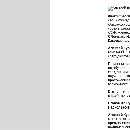
практически
своих сотру
О возможнос
уровне, кор
СОФТ» Алекс
CNews.ru: И
Каковы, на 
Алексей Куз
компаний. С
сотрудников
По мнению ан
на обучение 
средств. Им
обучения. По
прохождения 
возможность
К отрицател
выработки у 
CNews.ru: С
Насколько в
Алексей Куз
кажется, что
преодоления 
наличием лиш