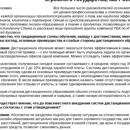
Все большее число руководителей осознают
от уровня профессионализма и степени ква
 каждой организации приходится решать вопрос о том, как наиболее эффе
дников, клиентов и партнеров. Одним из средств решения этой проблемы 
тях и проблемах онлайн-образования, а также о продуктах, позволяющих 
респонденту CNews.ru рассказал вице-президент группы компаний РБК по 
ей Кузовкин
.
звестно, что традиционные схемы обучения, наряду с достоинствами, им
ваш взгляд, основные преимущества и слабые стороны дистанционного об
овкин
: Дистанционное обучение может оказаться более эффективным в сам
амый простой пример — с его помощью может быть упрощена задача по орган
 распределенных офисов одной компании. Можно отследить также эффективн
алитиков, полученные сегодня знания «устаревают», в среднем, через год. 
сотрудников от 2 до 10% фонда заработной платы. Системы дистанционного
енно поэтому одним из основных преимуществом дистанционного образовани
мимо этого, уменьшаются затраты, связанные с необходимостью командирово
обучения. В числе важных преимуществ можно назвать также отсутствие огр
 обучения без отрыва от работы, а также одновременное получение знаний 
ьным сторонам дистанционного образования обычно относят сложность подг
обучаемых практических умений и навыков, а также низкую интерактивность 
уществует мнение, что до повсеместного внедрения систем дистанционног
ы согласны с этим утверждением?
овкин
: Абсолютно не разделяю подобную оценку ситуации на отечественном
 онлайн-образование актуально как раз для такого огромного государства, к
расстояний, дистанционное образование в нашей стране, где вузы и госуда
них средств, позволит сэкономить деньги.