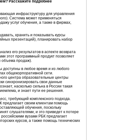
нием? Расскажите подробнее
чивающая инфраструктуру для управления
чного). Система может применяться
ажу услуг обучения, а также в фирмах,
давать, хранить и показывать курсы
ийных презентаций), планировать набор
нализ его результатов в аспекте возврата
ами этот программный продукт позволяет
я объема продаж).
 доступны в любое время и из любого
делах общекорпоративной сети.
бного центра образовательные центры
ски синхронизировать свои данные
ознает, насколько сильна в России такая
риемлема, и знает пути ее решения.
цесс, требующий комплексного подхода.
БК предлагает своим клиентам помощь
составляющей обучения, поскольку
инят слушателями, и это приведет к потере
и российскими вузами РБК предлагает
орских курсов, а также помощь технических