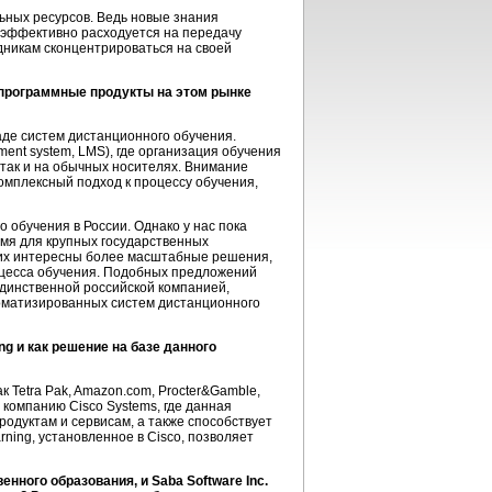
ьных ресурсов. Ведь новые знания
еэффективно расходуется на передачу
дникам сконцентрироваться на своей
 программные продукты на этом рынке
аде систем дистанционного обучения.
ent system, LMS), где организация обучения
 так и на обычных носителях. Внимание
омплексный подход к процессу обучения,
 обучения в России. Однако у нас пока
емя для крупных государственных
них интересны более масштабные решения,
оцесса обучения. Подобных предложений
единственной российской компанией,
томатизированных систем дистанционного
g и как решение на базе данного
ак Tetra Pak, Amazon.com, Procter&Gamble,
и компанию Cisco Systems, где данная
родуктам и сервисам, а также способствует
ning, установленное в Cisco, позволяет
нного образования, и Saba Software Inc.