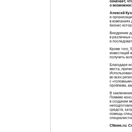
означает, ч
о возможнос
Алексей Куз
и организаци
в компаниях 
бизнес котор
Внедрение да
в различных
и последоват
Кроме того, 
инвестиций 
получить кол
Благодаря и
места, приче
Использовани
во всех рег
с «головным»
проблема, ка
В заключение
Помимо конса
в создании м
неподготовле
средств, зат
помощь специ
специалистов
CNews.ru: С