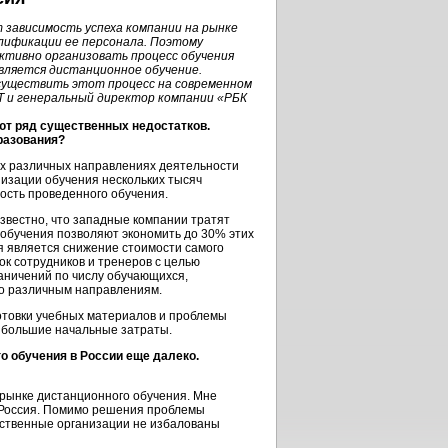
 зависимость успеха компании на рынке
лификации ее персонала. Поэтому
ктивно организовать процесс обучения
является дистанционное обучение.
осуществить этот процесс на современном
ИТ и генеральный директор компании «РБК
еют ряд существенных недостатков.
разования?
ых различных направлениях деятельности
изации обучения нескольких тысяч
ость проведенного обучения.
Известно, что западные компании тратят
 обучения позволяют экономить до 30% этих
я является снижение стоимости самого
к сотрудников и тренеров с целью
аничений по числу обучающихся,
по различным направлениям.
отовки учебных материалов и проблемы
и большие начальные затраты.
о обучения в России еще далеко.
 рынке дистанционного обучения. Мне
ак Россия. Помимо решения проблемы
рственные организации не избалованы