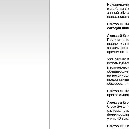
Немаловажно
вырабатываю
знаний обуч
непосредств
CNews.ru: К
сегодня явл
Алексей Куз
Причем не то
происходит п
заказчиков с
причем не то
Уже сейчас м
используются
и коммерчес
обладающие 
на российско
представивш
образования 
CNews.ru: К
программног
Алексей Куз
Cisco System
система помо
формированию
учить 40 тыс
CNews.ru: П