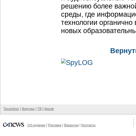
решению более важной
среды, где информац
технологии органично
новых образовательны
Вернут
|
|
|
Техноблог
Форумы
ТВ
Архив
|
|
|
Об издании
Реклама
Вакансии
Контакты