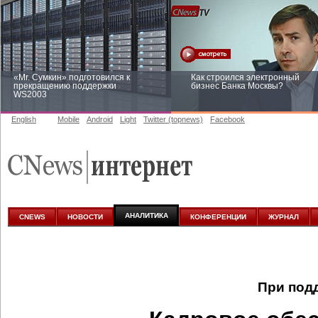
«Mr. Сумкин» подготовился к
Как строился электронный
прекращению поддержки
бизнес Банка Москвы?
WS2003
English
Mobile
Android
Light
Twitter (topnews)
Facebook
Заоблачная оптимизация: как
Рейтинг CNewsInfrastructure 20
Faberlic изменил подход к
приглашаем участвовать
аналитике
АНАЛИТИКА
CNEWS
НОВОСТИ
КОНФЕРЕНЦИИ
ЖУРНАЛ
При под