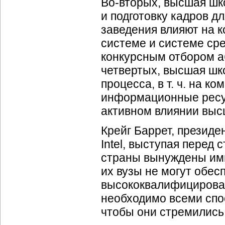
Во-вторых, высшая шк
и подготовку кадров д
заведения влияют на 
системе и системе ср
конкурсным отбором аб
четвертых, высшая шк
процесса, в т. ч. на к
информационные ресур
активном влиянии выс
Крейг Баррет, президе
Intel, выступая перед
страны вынуждены имп
их вузы не могут обес
высококвалифицирован
необходимо всеми спо
чтобы они стремились