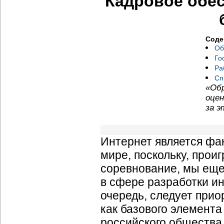
Кадровое обес
Соде
Об
Го
Ра
Сп
«Об
оцен
за э
Интернет является фа
мире, поскольку, про
соревнование, мы еще
в сфере разработки ин
очередь, следует при
как базового элемент
российского общества