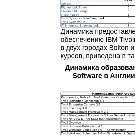
03.02
IBM UK
9
Elyzium Ltd, Bolton
5
Elyzium Ltd, Slough
5
Intechnology
5
Tivoli Systems UK
— Vanguard
4
Tivoli Systems UK
2
IT Enterprise Solutions Ltd.
3
Динамика предоставле
обеспечению IBM Tivoli
в двух городах Bolton 
курсов, приведена в т
Динамика образован
Software в Англии
Наименование учебного ку
Programming Rules for Tivoli Enterprise Console 3.7
Tivoli Distributed Monitoring 4.1
Tivoli Enterprise Console 3.7
Tivoli Inventory 4.0
Tivoli Management Framework 3.7
Tivoli Management Framework 3.7 for Senior Administ
Tivoli NetView 6.0 for UNIX for Administrators
Tivoli Overview
Tivoli Software Distribution 4.1
Tivoli Workload Scheduler 7.0 — Administration
Tivoli Workload Scheduler 7.0 — Scheduling & Opera