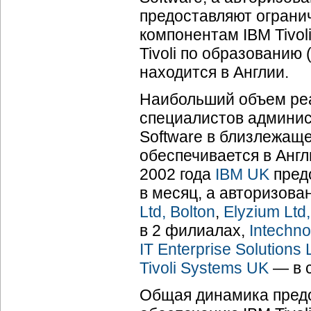
предоставляют ограни
компонентам IBM Tivol
Tivoli по образованию 
находится в Англии.
Наибольший объем реа
специалистов админис
Software в близлежащ
обеспечивается в Анг
2002 года
IBM UK
пред
в месяц, а авторизова
Ltd, Bolton
,
Elyzium Ltd
в 2 филиалах,
Intechno
IT Enterprise Solutions 
Tivoli Systems UK
— в 
Общая динамика предо