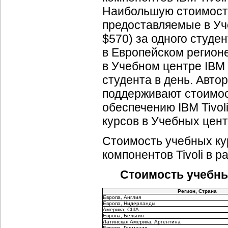
Наибольшую стоимость
предоставляемые в Уч
$570) за одного студе
в Европейском регион
в Учебном центре IBM 
студента в день. Авто
поддерживают стоимос
обеспечению IBM Tivoli
курсов в Учебных цент
Стоимость учебных ку
компонентов Tivoli в 
Стоимость учебных
Регион, Страна
Европа, Англия
Европа, Нидерланды
Америка, США
Европа, Бельгия
Латинская Америка, Аргентина
Европа, Германия