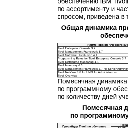
обеспечению IBM Tivol
по ассортименту и ча
спросом, приведена в 
Общая динамика пр
обеспече
Наименование учебного ку
Tivoli Enterprise Console 3.7
Tivoli Management Framework 3.7
Tivoli Software Distribution 4.1
Programming Rules for Tivoli Enterprise Console 3.7
Tivoli Distributed Monitoring 4.1
Tivoli Inventory 4.0
Tivoli Management Framework 3.7 for Senior Administ
Tivoli NetView 6.0 for UNIX for Administrators
Tivoli Overview
Помесячная динамика 
по программному обесп
по количеству дней уч
Помесячная д
по программному 
Пред
Провайдер Tivoli по обучению