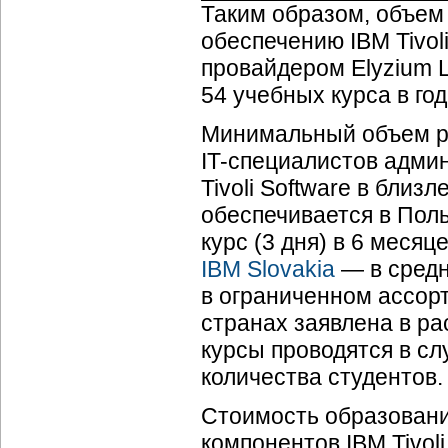
Таким образом, объем
обеспечению IBM Tivol
провайдером Elyzium Lt
54 учебных курса в го
Минимальный объем ре
IT-специалистов адми
Tivoli Software в бли
обеспечивается в По
курс (3 дня) в 6 меся
IBM Slovakia
— в сред
в ограниченном ассорт
странах заявлена в ра
курсы проводятся в с
количества студентов.
Стоимость образован
компонентов IBM Tivol