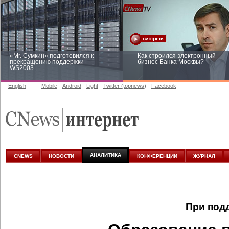
«Mr. Сумкин» подготовился к
Как строился электронный
прекращению поддержки
бизнес Банка Москвы?
WS2003
English
Mobile
Android
Light
Twitter (topnews)
Facebook
Заоблачная оптимизация: как
Рейтинг CNewsInfrastructure 20
Faberlic изменил подход к
приглашаем участвовать
аналитике
АНАЛИТИКА
CNEWS
НОВОСТИ
КОНФЕРЕНЦИИ
ЖУРНАЛ
При под