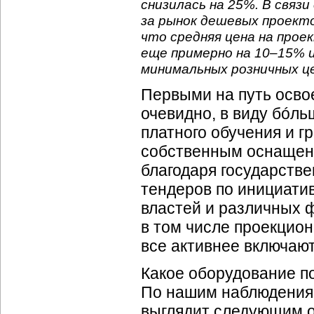
снизилась на 25%. В связ
за рынок дешевых проекто
что средняя цена на про
еще примерно на
10–15
% 
минимальных розничных це
Первыми на путь осво
очевидно, в виду бóл
платного обучения и г
собственным оснащени
благодаря государств
тендеров по инициати
властей и различных 
в том числе проекцион
все активнее включаю
Какое оборудование п
По нашим наблюдениям
выглядит следующим 