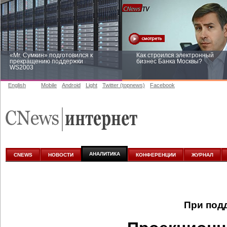
«Mr. Сумкин» подготовился к
Как строился электронный
прекращению поддержки
бизнес Банка Москвы?
WS2003
English
Mobile
Android
Light
Twitter (topnews)
Facebook
Заоблачная оптимизация: как
Рейтинг CNewsInfrastructure 20
Faberlic изменил подход к
приглашаем участвовать
аналитике
АНАЛИТИКА
CNEWS
НОВОСТИ
КОНФЕРЕНЦИИ
ЖУРНАЛ
При под