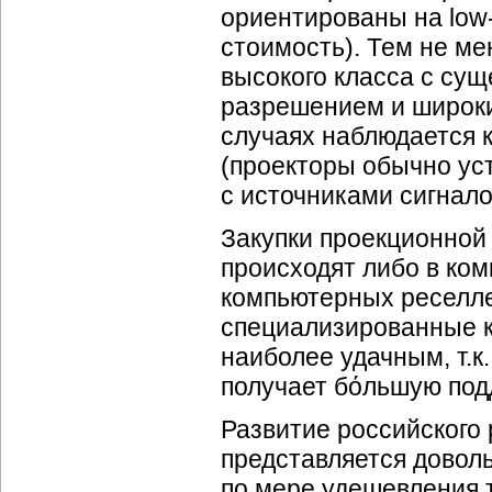
ориентированы на low
стоимость). Тем не м
высокого класса с су
разрешением и широк
случаях наблюдается 
(проекторы обычно ус
с источниками сигнал
Закупки проекционной
происходят либо в ком
компьютерных реселле
специализированные к
наиболее удачным, т.к
получает бόльшую под
Развитие российского
представляется довол
по мере удешевления 