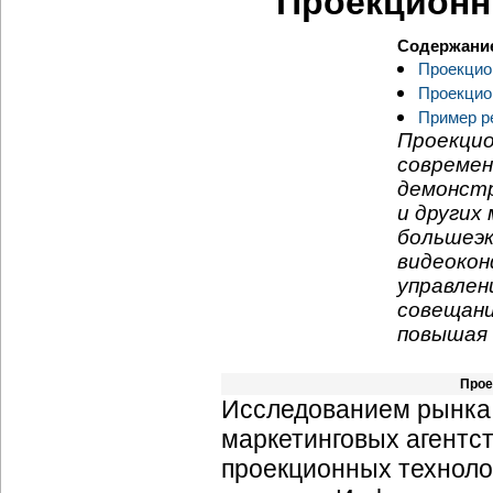
Проекционн
Содержани
Проекцио
Проекцио
Пример р
Проекцио
совреме
демонстр
и других
большеэк
видеокон
управлен
совещани
повышая
Прое
Исследованием рынка 
маркетинговых агентс
проекционных техноло