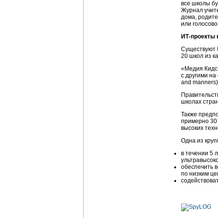
все школы б
Журнал учите
дома, родите
или голосово
ИТ-проекты 
Существуют I
20 школ из 
«Медия Кидс
с другими на
and manners)
Правительств
школах стран
Также предпо
примерно 30 
высоких техно
Одна из круп
в течении 5 
ультравысоко
обеспечить в
по низким це
содействоват