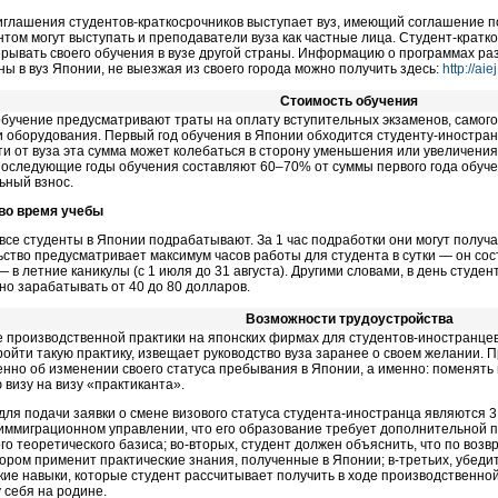
глашения студентов-краткосрочников выступает вуз, имеющий соглашение п
нтом могут выступать и преподаватели вуза как частные лица. Студент-кратк
рывать своего обучения в вузе другой страны. Информацию о программах раз
ны в вуз Японии, не выезжая из своего города можно получить здесь:
http://aiej
Стоимость обучения
бучение предусматривают траты на оплату вступительных экзаменов, самог
и оборудования. Первый год обучения в Японии обходится студенту-иностра
ти от вуза эта сумма может колебаться в сторону уменьшения или увеличени
 последующие годы обучения составляют
60–70
% от суммы первого года обуче
ьный взнос.
во время учебы
все студенты в Японии подрабатывают. За 1 час подработки они могут получа
ство предусматривает максимум часов работы для студента в сутки — он сост
 — в летние каникулы (с 1 июля до 31 августа). Другими словами, в день студе
о зарабатывать от 40 до 80 долларов.
Возможности трудоустройства
 производственной практики на японских фирмах для студентов-иностранцев
йти такую практику, извещает руководство вуза заранее о своем желании. П
нно об изменении своего статуса пребывания в Японии, а именно: поменять
 визу на визу «практиканта».
ля подачи заявки о смене визового статуса студента-иностранца являются 3
иммиграционном управлении, что его образование требует дополнительной 
о теоретического базиса; во-вторых, студент должен объяснить, что по воз
тором применит практические знания, полученные в Японии; в-третьих, убеди
кие навыки, которые студент рассчитывает получить в ходе производственной
 себя на родине.