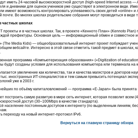
удут иметь
24-часовой
выcокоскоростной доступ (high-speed Internet access — ADS
ля и дневники для оценок учеников уже существуют в электронном виде. Имея
ли имеют возможность контролировать успеваемость своих детей «online» и л
й почте. Во многих школах родительские собрания могут проводиться в виде
в частных школах
T проекты и в частных школах. Так, в проекте «Кенното План» (Kennoto Plan)
каждой префектуры. Основная цель — информационный обмен и совместное и
» (The Media Kids) — общеобразовательный интернет проект побуждает уче
 общем вебсайте. Интересно в этой связи отметить такой предмет в школах, как
.
енная программа «Компьютеризация образования» («Digitization of education»
ы будут созданы условия для использования компьютера или терминала на к
лагается увеличение как количества, так и качества магистров и докторов нау
тыс. иностранных ИТ-специалистов и тем самым превысить потенциал экспе
логий уже в 2003 г.
нейших по объёму капиталовложений — программа «E-Japan» была принята в 
лет построить самую развитую в мире сеть интернет, которая позволит всем 
скоростной доступ (
30–100
Mbps в качестве стандарта).
сё население постоянным доступом к интернету (по выделенным линиям, бес
нам.
ь переходу на новый интернет-протокол IPv6.
Вернуться на главную страницу обзора