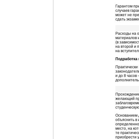
Гарантом при
случаев гара
может не пре
сдать экзаме
Расходы на о
материалов 
(в зависимос
на второй и
на вступител
Подработка 
Практически 
законодатель
и до 8 часов
дополнительн
Прохождение
желающий про
заблаговреме
студенческую
Основанием д
объяснить в 
определенног
место, на ко
те практичес
приобрести у