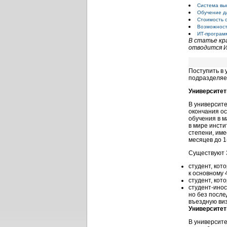
Система вы
Обучение д
Стоимость 
Возможност
ИТ-програм
В статье кр
отводится И
Поступить в
подразделяе
Университет
В университе
окончания о
обучения в м
в мире инсти
степени, име
месяцев до
1
Существуют 
студент, кот
к основному
студент, кот
студент-инос
но без после
въездную виз
Университет
В университе