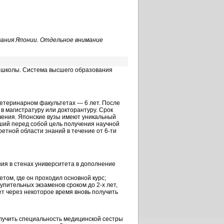
ания Японии. Отдельное внимание
й школы. Система высшего образования
ветеринарном факультетах — 6 лет. После
в магистратуру или докторантуру. Срок
учения. Японские вузы имеют уникальный
вший перед собой цель получения научной
ретной области знаний в течение от
6-ти
ния в стенах университета в дополнение
том, где он проходил основной курс;
ступительных экзаменов сроком до
2-х
лет,
т через некоторое время вновь получить
олучить специальность медицинской сестры