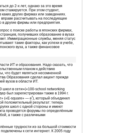
аться до
2-х
лет, однако за это время
ом стажируется. При этом студент,
 каких других фирмах или заведениях.
е вправе рассчитывать на последующее
о в другие фирмы или предприятия.
опрос о поиске работы в японских фирмах,
остранцев, получивших образование в вузах
вет. Иммиграционные службы, меняя статус
тывают такие факторы, как успехи в учебе,
понского вуза, а также финансовое
асти ИТ и образования. Надо сказать, что
ельственным планом к действию
ы, что будет являться несомненной
ства Образования сделал акцент прежде
й вузов в области ИТ.
0 школ в сети»(«
100-school
networking
ер был зарегистрирован также в 1994 г.
²
т» («E-square» — е
), который объединил
вой положительный результат: теперь
ругих школ с одной стороны и имеют
оекта проводятся форумы по определённым
бой, а также с различными
елённые трудности
из-за
большой стоимости
 подключены к сети интернет. К 2005 году