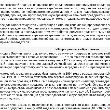
зводственной практики на фирмах или предприятиях Японии может продолж
ожет рассчитывать на получение заработной платы от предприятия, на котор
на производственной практике, не может дополнительно подрабатывать ни в
студент, прошедший производственную практику на японском предприятии, н
тво на данном предприятии, однако он может подать заявку на рабочее мест
ес для многих студентов-иностранцев в Японии, конечно же, представляет в
 или учреждениях. По данным статистики, около 94% из числа студентов-ин
давших заявки на последующее трудоустройство, получают положительный от
 Японии студента-иностранца на временного резидента, в данном случае учи
ущей работы, уровень заработной платы, на которую претендует выпускник я
ирмы-работодателя.
ИТ-программы в образовании
 годы в Японии принято довольно много различных программ и проектов в обл
ешно выполняются. Реформа образования 1997 года фактически стала правит
 приоритетом стало интенсивное внедрение ИТ в систему образования стран
икой нации будущего. «Национальный учебный план до 2003 года» Министер
енсивную переподготовку учителей начальной и средней школ и преподавателе
истеме образования впервые был применён в 1994 году в рамках проекта «10
994–1998
гг. Интересно отметить, что первый коммерческий интернет-провайд
ации этого проекта, в 1999 г. был запущен новый проект «и-площадка/квадра
хническом отношении продвинутых школ в интранет по типу WAN. Это дало с
ко и быстро стали обмениваться разработками и материалами с учащимися д
 поиска нужных материалов через всемирную паутину с другой. В рамках пр
а также телеконференции для преподаветелей и руководства школ между со
ями и вузами.
 время лишь школы на отдалённых островах продолжают испытывать опред
ю и ее поддержки. К концу 2001 года все государственные школы (40.000) были