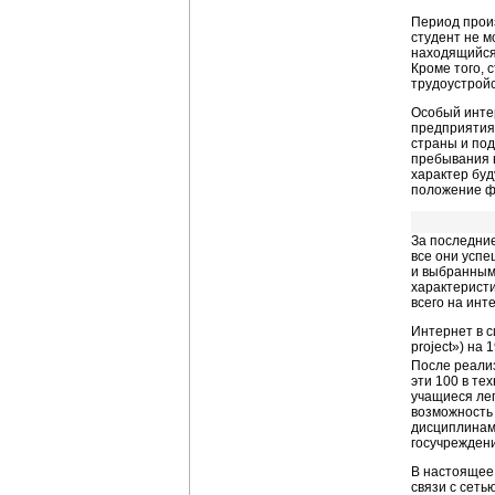
Период прои
студент не м
находящийся 
Кроме того, 
трудоустройс
Особый интер
предприятиях
страны и по
пребывания в
характер буд
положение ф
За последние
все они усп
и выбранным
характерист
всего на инт
Интернет в с
project») на
1
После реализ
эти 100 в те
учащиеся лег
возможность
дисциплинам 
госучреждени
В настоящее
связи с сеть