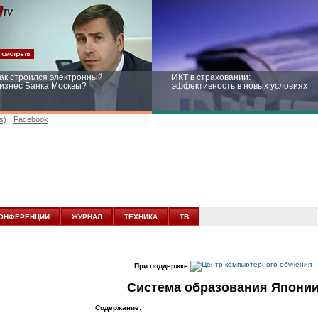
ак строился электронный
ИКТ в страховании:
изнес Банка Москвы?
эффективность в новых условиях
s)
Facebook
ейтинг CNewsInfrastructure 2015:
Информационная безопасность
риглашаем участвовать
бизнеса и госструктур: развитие в
новых условиях
ОНФЕРЕНЦИИ
ЖУРНАЛ
ТЕХНИКА
ТВ
При поддержке
Система образования Япони
Содержание: