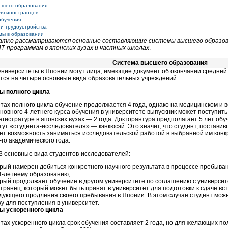
сшего образования
ля иностранцев
обучения
и трудоустройства
мы в образовании
атко рассматриваются основные составляющие системы высшего образов
Т-программам в японских вузах и частных школах
.
Система высшего образования
 университеты в Японии могут лица, имеющие документ об окончании средне
тся на четыре основные вида образовательных учреждений:
ы полного цикла
тах полного цикла обучение продолжается 4 года, однако на медицинском и 
сновного
4-летнего
курса обучения в университете выпускник может поступить 
агистратуре в японских вузах — 2 года. Докторантура предполагает 5 лет об
тут «студента-исследователя» — кэнкюсэй. Это значит, что студент, постави
ет возможность заниматься исследовательской работой в выбранной им конк
-го
академического года.
3 основные вида студентов-исследователей:
орый намерен добиться конкретного научного результата в процессе пребыва
4-летнему
образованию;
орый продолжает обучение в другом университете по соглашению с университе
транец, который может быть принят в университет для подготовки к сдаче в
дующего продления своего пребывания в Японии. В этом случае студент може
у для поступления в университет.
ы ускоренного цикла
тах ускоренного цикла срок обучения составляет 2 года, но для желающих п