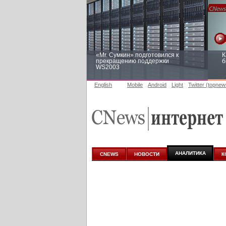
«Mr. Сумкин» подготовился к
К
прекращению поддержки
б
WS2003
English
Mobile
Android
Light
Twitter (topnew
Заоблачная оптимизация: как
Р
Faberlic изменил подход к
п
аналитике
АНАЛИТИКА
CNEWS
НОВОСТИ
К