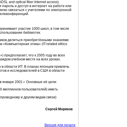
L and optical fiber Internet access).
 пароль и доступ в интернет на работе или
егко связаться с учителями по электронной
 телеконференций.
 принимают участие 1000 школ, в том числе
спользование библиотек.
ников делиться приобретёнными знаниями
 «Компьютерная этика» (IT-related ethics
) предполагает, что к 2005 году во всех
аждом учебном месте на всех уроках.
к в области ИТ. В планах японцев привлечь
ртов и исследователей в США в области
январе 2001 г. Основные её цели:
(40 миллионов пользователей) иметь
проводному и другим видам связи)
Сергей Моряков
Версия для печати