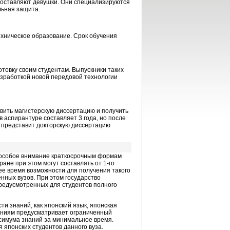
 составляют девушки. Они специализируются
льная защита.
ехническое образование. Срок обучения
отовку своим студентам. Выпускники таких
азработкой новой передовой технологии
вить магистерскую диссертацию и получить
в аспирантуре составляет 3 года, но после
н представит докторскую диссертацию
 особое внимание краткосрочным формам
ране при этом могут составлять от
1-го
ее время возможности для получения такого
енных вузов. При этом государство
редусмотренных для студентов полного
и знаний, как японский язык, японская
лениям предусматривает ограниченный
аксимума знаний за минимальное время.
 японских студентов данного вуза.