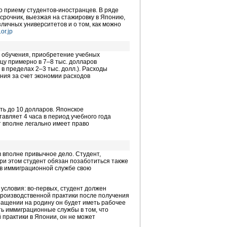
о приему студентов-иностранцев. В ряде
осрочник, выезжая на стажировку в Японию,
личных университетов и о том, как можно
.or.jp
о обучения, приобретение учебных
нцу примерно в
7–8
тыс. долларов
я в пределах
2–3
тыс. долл.). Расходы
ния за счет экономии расходов
ть до 10 долларов. Японское
авляет 4 часа в период учебного года
нт вполне легально имеет право
 вполне привычное дело. Студент,
ри этом студент обязан позаботиться также
 в иммиграционной службе свою
 условия: во-первых, студент должен
производственной практики после получения
вращении на родину он будет иметь рабочее
ть иммиграционные службы в том, что
 практики в Японии, он не может