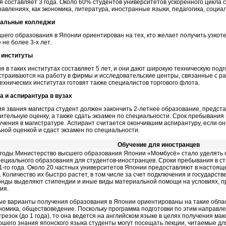
я составляет 3 года. Около 60% студентов университетов ускоренного цикла
равлениях, как экономика, литература, иностранные языки, педагогика, социа
альные колледжи
шего образования в Японии ориентирован на тех, кто желает получить узкот
е не более
3-х
лет.
 институты
я в таких институтах составляет 5 лет, и они дают широкую техническую подг
страиваются на работу в фирмы и исследовательские центры, связанные с р
 технических институтах готовят также специалистов торгового флота.
а и аспирантура в вузах
я звания магистра студент должен закончить
2-летнее
образование, предста
ительную оценку, а также сдать экзамен по специальности. Срок пребывания 
чения в магистратуре. Аспирант считается окончившим аспирантуру, если о
ной оценкой и сдаст экзамен по специальности.
Обучение для иностранцев
 годы Министерство высшего образования Японии «Момбусё» стало уделять
ециального образования для студентов-иностранцев. Сроки пребывания в ст
1-го
года. Около 20 частных университетов Японии предоставляют в настоящ
 Количество их быстро растет, в том числе за счет подключения и государств
онды выделяют стипендии и иные виды материальной помощи на условиях, п
ия.
е варианты получения образования в Японии ориентированы на такие област
ономика, обществоведение. Поскольку программа подготовки по этим направ
резок (до 1 года), то она ведется на английском языке в целях получения м
ошего знания японского языка студенты могут посещать лекции, читаемые для