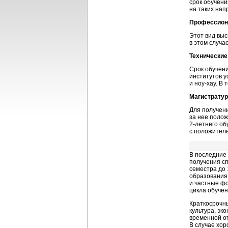
срок обучени
на таких нап
Профессион
Этот вид выс
в этом случа
Технические
Срок обучени
институтов у
и ноу-хау. В
Магистратур
Для получени
за нее полож
2-летнего
обу
с положитель
В последние
получения сп
семестра до
образования.
и частные ф
цикла обучен
Краткосрочны
культура, эк
временной от
В случае хор