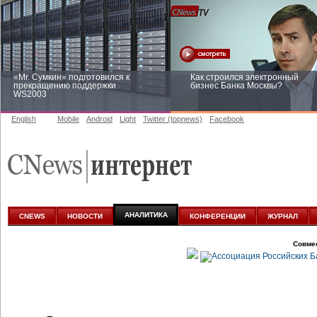
«Mr. Сумкин» подготовился к
Как строился электронный
прекращению поддержки
бизнес Банка Москвы?
WS2003
English
Mobile
Android
Light
Twitter (topnews)
Facebook
Заоблачная оптимизация: как
Рейтинг CNewsInfrastructure 20
Faberlic изменил подход к
приглашаем участвовать
аналитике
АНАЛИТИКА
CNEWS
НОВОСТИ
КОНФЕРЕНЦИИ
ЖУРНАЛ
Совме