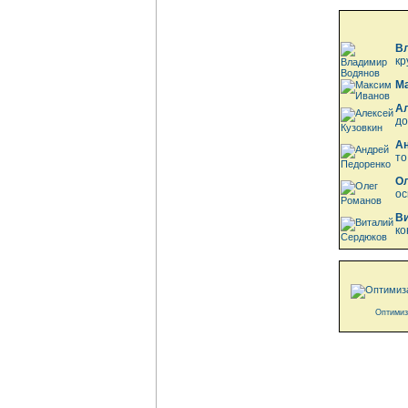
В
кр
М
Ал
до
А
то
Ол
ос
В
ко
Оптимиз