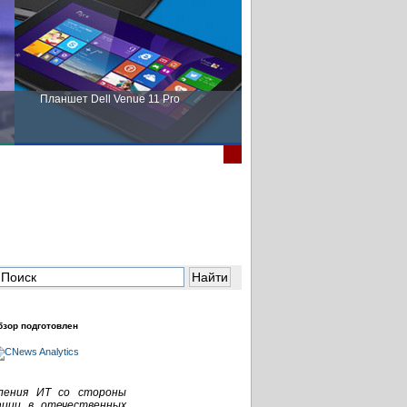
Планшет Dell Venue 11 Pro
Пора выбирать Fujitsu!
бзор подготовлен
ления ИТ со стороны
ации в отечественных