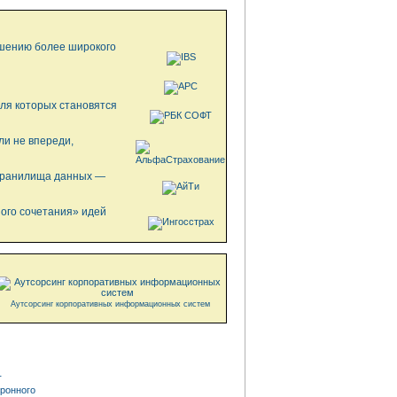
ешению более широкого
ля которых становятся
ли не впереди,
 хранилища данных —
ного сочетания» идей
Аутсорсинг корпоративных информационных систем
Т
ронного