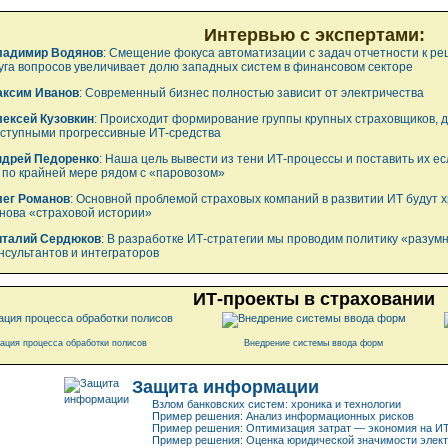
Интервью с экспертами:
ладимир Водянов
: Смещение фокуса автоматизации с задач отчетности к р
уга вопросов увеличивает долю западных систем в финансовом секторе
аксим Иванов
: Современный бизнес полностью зависит от электричества
ексей Кузовкин
: Происходит формирование группы крупных страховщиков, д
ступными прогрессивные
ИТ-средства
ндрей Педоренко
: Наша цель вывести из тени ИТ-процессы и поставить их ес
 по крайней мере рядом с «паровозом»
ег Романов
: Основной проблемой страховых компаний в развитии ИТ будут
нова «страховой истории»
италий Сердюков
: В разработке ИТ-стратегии мы проводим политику «разум
нсультантов и интеграторов
ИТ-проекты в страховании
ация процесса обработки полисов
Внедрение системы ввода форм
Защита информации
Взлом банковских систем: хроника и технологии
Пример решения: Анализ информационных рисков
Пример решения: Оптимизация затрат — экономия на И
Пример решения: Оценка юридической значимости элект