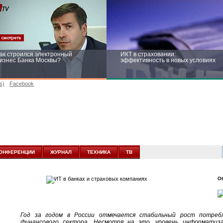
ак строился электронный
ИКТ в страховании:
изнес Банка Москвы?
эффективность в новых условиях
s)
Facebook
ейтинг CNewsInfrastructure 2015:
Информационная безопасность
риглашаем участвовать
бизнеса и госструктур: развитие в
новых условиях
ОНФЕРЕНЦИИ
ЖУРНАЛ
ТЕХНИКА
ТВ
О
Год за годом в России отмечается стабильный рост потреб
финансового сектора. Несмотря на это, уровень информатиз