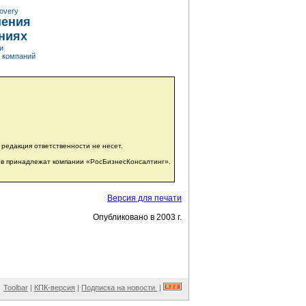
overy
шения
аниях
и
х компаний
редакция ответственности не несет.
ов принадлежат компании «РосБизнесКонсалтинг».
Версия для печати
Опубликовано в 2003 г.
Toolbar
|
КПК-версия
|
Подписка на новости
|