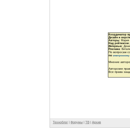
Координатор п
Дизайн и верст
Авторы
: Мария
Над рейтингом
Интервью
: Ден
Реклама
: Витал
По вопросам с
по
электронному 
Мнение авторо
Авторские пра
Все права защ
Техноблог
|
Форумы
|
ТВ
|
Архив