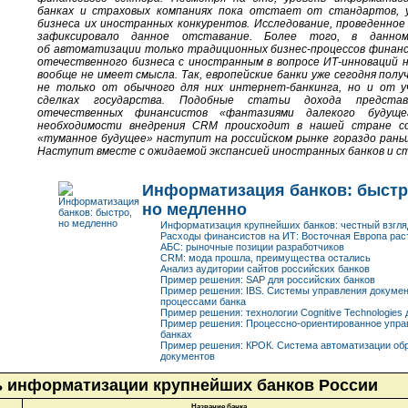
банках и страховых компаниях пока отстает от стандартов, 
бизнеса их иностранных конкурентов. Исследование, проведенное 
зафиксировало данное отставание. Более того, в данно
об автоматизации только традиционных
бизнес-процессов
финанс
отечественного бизнеса с иностранным в вопросе
ИТ-инноваций
н
вообще не имеет смысла. Так, европейские банки уже сегодня по
не только от обычного для них
интернет-банкинга
, но и от 
сделках государства. Подобные статьи дохода представ
отечественных финансистов «фантазиями далекого будуще
необходимости внедрения CRM происходит в нашей стране со
«туманное будущее» наступит на российском рынке гораздо раньш
Наступит вместе с ожидаемой экспансией иностранных банков и с
Информатизация банков: быстр
но медленно
Информатизация крупнейших банков: честный взгля
Расходы финансистов на ИТ: Восточная Европа рас
АБС: рыночные позиции разработчиков
CRM: мода прошла, преимущества остались
Анализ аудитории сайтов российских банков
Пример решения: SAP для российских банков
Пример решения: IBS. Системы управления докуме
процессами банка
Пример решения: технологии Cognitive Technologies 
Пример решения: Процессно-ориентированное упра
банках
Пример решения: КРОК. Система автоматизации об
документов
ь информатизации крупнейших банков России
Название банка