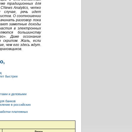
уже традиционных для
CNews Analytics, четко
м случае, речь идет
истов. О соотношении
ачинать разговор пока
лучают заметные доходы
участия в электронных
ляются большинству
го». Даже осознание
 скрипом. Жаль, если
е, чем его здесь ждут.
траховщиков.
о,
д
тет быстрее
нтами и деловыми
для банков
вление в российских
работки платежных
Регион