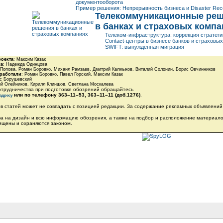
документооборота
Пример решения: Непрерывность бизнеса и Disaster Rec
Телекоммуникационные ре
в банках и страховых комп
Телеком-инфраструктура: коррекция стратеги
Contact-центры в бизнесе банков и страховы
SWIFT: вынужденная миграция
роекта
: Максим Казак
ка
: Надежда Одинцова
 Попова, Роман Боровко, Михаил Рамзаев, Дмитрий Калмыков, Виталий Солонин, Борис Овчинников
 работали
: Роман Боровко, Павел Горский, Максим Казак
ис Борушевский
ий Олейников, Кирилл Клиншов, Светлана Москалева
отрудничества при подготовке обозрений обращайтесь
или по телефону
363–11–53
,
363–11–11 (доб.1276)
.
адресу
в статей может не совпадать с позицией редакции. За содержание рекламных объявлений 
ва на дизайн и всю информацию обозрения, а также на подбор и расположение материал
ищены и охраняются законом.