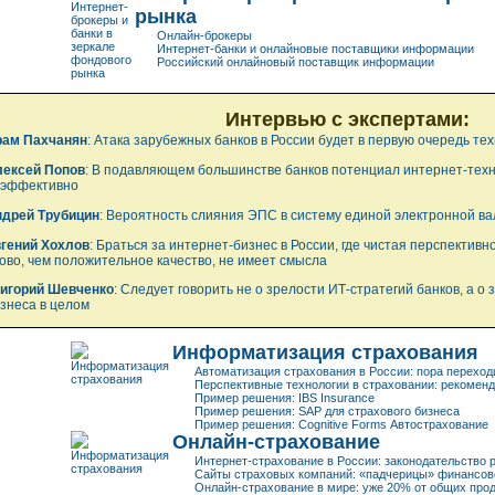
рынка
Онлайн-брокеры
Интернет-банки и онлайновые поставщики информации
Российский онлайновый поставщик информации
Интервью с экспертами:
рам Пахчанян
: Атака зарубежных банков в России будет в первую очередь те
ексей Попов
: В подавляющем большинстве банков потенциал интернет-техн
еэффективно
дрей Трубицин
: Вероятность слияния ЭПС в систему единой электронной 
гений Хохлов
: Браться за интернет-бизнес в России, где чистая перспектив
ово, чем положительное качество, не имеет смысла
игорий Шевченко
: Следует говорить не о зрелости ИТ-стратегий банков, а о 
знеса в целом
Информатизация страхования
Автоматизация страхования в России: пора переход
Перспективные технологии в страховании: рекоменд
Пример решения: IBS Insurance
Пример решения: SAP для страхового бизнеса
Пример решения: Cognitive Forms Автострахование
Онлайн-страхование
Интернет-страхование
в России: законодательство 
Сайты страховых компаний: «падчерицы» финансов
Онлайн-страхование
в мире: уже 20% от общих про