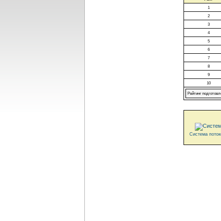
1
2
3
4
5
6
7
8
9
10
Рейтинг подготовл
Система поток