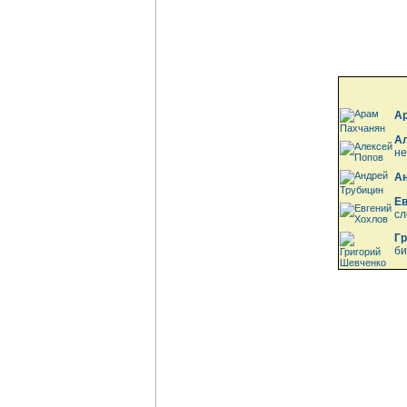
А
Ал
н
Ан
Ев
сл
Гр
би