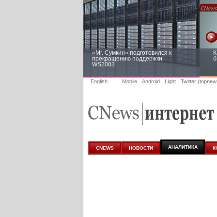
«Mr. Сумкин» подготовился к
К
прекращению поддержки
б
WS2003
English
Mobile
Android
Light
Twitter (topnew
Заоблачная оптимизация: как
Р
Faberlic изменил подход к
п
аналитике
АНАЛИТИКА
CNEWS
НОВОСТИ
К