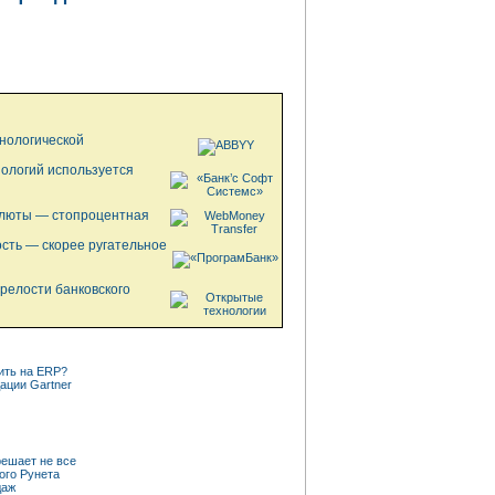
хнологической
ологий используется
валюты — стопроцентная
ность — скорее ругательное
зрелости банковского
ить на ERP?
ации Gartner
решает не все
ого Рунета
даж