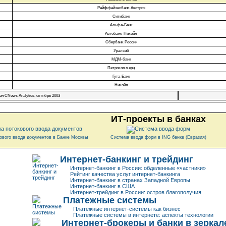
Райффайзенбанк Австрия
Ситибанк
Альфа-Банк
Автобанк-Никойл
Сбербанк России
Уралсиб
МДМ-банк
Петрокоммерц
Гута-Банк
Никойл
ен CNews Analytics, октябрь 2003
ИТ-проекты в банках
ового ввода документов в Банке Москвы
Система ввода форм в ING банке (Евразия)
Интернет-банкинг и трейдинг
Интернет-банкинг в России: обделенные «частники»
Рейтинг качества услуг интернет-банкинга
Интернет-банкинг в странах Западной Европы
Интернет-банкинг в США
Интернет-трейдинг в России: остров благополучия
Платежные системы
Платежные интернет-системы как бизнес
Платежные системы в интернете: аспекты технологии
Интернет-брокеры и банки в зерка