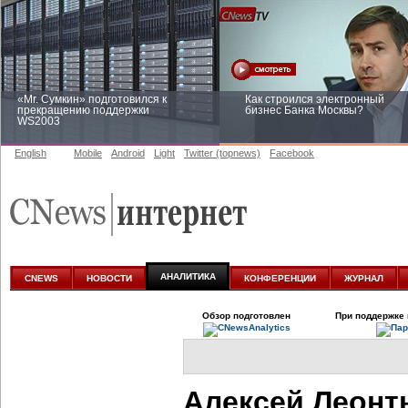
«Mr. Сумкин» подготовился к
Как строился электронный
прекращению поддержки
бизнес Банка Москвы?
WS2003
English
Mobile
Android
Light
Twitter (topnews)
Facebook
Заоблачная оптимизация: как
Рейтинг CNewsInfrastructure 20
Faberlic изменил подход к
приглашаем участвовать
аналитике
АНАЛИТИКА
CNEWS
НОВОСТИ
КОНФЕРЕНЦИИ
ЖУРНАЛ
Обзор подготовлен
При поддержке 
Алексей Леонт