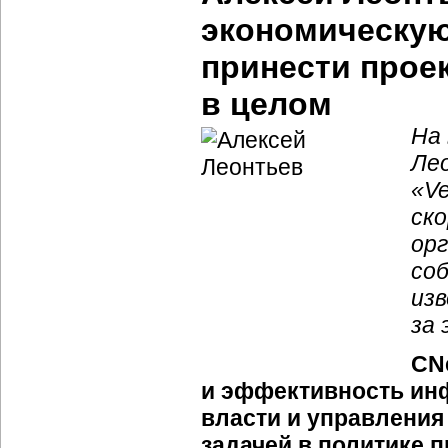
экономическую
принести прое
в целом
На
Ле
«Ve
ск
ор
соб
из
за 
CN
и эффективность ин
власти и управления
задачей в политике 